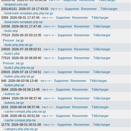
61459762
2026-07-20 19:06:56
-rw-r--r--
Supprimer
Renommer
Télécharger
bmpixel.com.zip
203145151
2026-07-19 17:43:03
-rw-r--r--
Supprimer
Renommer
Télécharger
bookmark-template.php.php.tar.gz
3359
2026-08-01 17:47:45
-rw-r--r--
Supprimer
Renommer
Télécharger
bookmark-template.php.tar
14336
2026-08-01 17:47:45
-rw-r--r--
Supprimer
Renommer
Télécharger
buds.php
77519
2026-05-25 03:13:35
-rw-r--r--
Supprimer
Renommer
Télécharger
Presser .tar.gz
buds.php.php.tar.gz
24918
2026-07-18 08:02:51
-rw-r--r--
Supprimer
Renommer
Télécharger
buds1.php
77519
2026-05-20 06:09:40
-rw-r--r--
Supprimer
Renommer
Télécharger
Presser .tar.gz
buds1.php.php.tar.gz
24919
2026-07-18 17:04:51
-rw-r--r--
Supprimer
Renommer
Télécharger
button.php.php.tar.gz
945
2026-08-03 06:13:48
-rw-r--r--
Supprimer
Renommer
Télécharger
button.php.tar
3584
2026-08-03 06:13:48
-rw-r--r--
Supprimer
Renommer
Télécharger
buttons.tar
18944
2026-08-04 08:37:46
-rw-r--r--
Supprimer
Renommer
Télécharger
buttons.tar.gz
1616
2026-08-04 08:37:46
-rw-r--r--
Supprimer
Renommer
Télécharger
cache-compat.php.php.tar.gz
2198
2026-08-01 00:51:58
-rw-r--r--
Supprimer
Renommer
Télécharger
cache-compat.php.tar
11776
2026-08-01 00:51:58
-rw-r--r--
Supprimer
Renommer
Télécharger
category.php.php.tar.gz