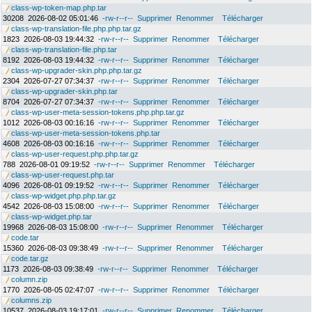
class-wp-token-map.php.tar
30208
2026-08-02 05:01:46
-rw-r--r--
Supprimer
Renommer
Télécharger
class-wp-translation-file.php.php.tar.gz
1823
2026-08-03 19:44:32
-rw-r--r--
Supprimer
Renommer
Télécharger
class-wp-translation-file.php.tar
8192
2026-08-03 19:44:32
-rw-r--r--
Supprimer
Renommer
Télécharger
class-wp-upgrader-skin.php.php.tar.gz
2304
2026-07-27 07:34:37
-rw-r--r--
Supprimer
Renommer
Télécharger
class-wp-upgrader-skin.php.tar
8704
2026-07-27 07:34:37
-rw-r--r--
Supprimer
Renommer
Télécharger
class-wp-user-meta-session-tokens.php.php.tar.gz
1012
2026-08-03 00:16:16
-rw-r--r--
Supprimer
Renommer
Télécharger
class-wp-user-meta-session-tokens.php.tar
4608
2026-08-03 00:16:16
-rw-r--r--
Supprimer
Renommer
Télécharger
class-wp-user-request.php.php.tar.gz
788
2026-08-01 09:19:52
-rw-r--r--
Supprimer
Renommer
Télécharger
class-wp-user-request.php.tar
4096
2026-08-01 09:19:52
-rw-r--r--
Supprimer
Renommer
Télécharger
class-wp-widget.php.php.tar.gz
4542
2026-08-03 15:08:00
-rw-r--r--
Supprimer
Renommer
Télécharger
class-wp-widget.php.tar
19968
2026-08-03 15:08:00
-rw-r--r--
Supprimer
Renommer
Télécharger
code.tar
15360
2026-08-03 09:38:49
-rw-r--r--
Supprimer
Renommer
Télécharger
code.tar.gz
1173
2026-08-03 09:38:49
-rw-r--r--
Supprimer
Renommer
Télécharger
column.zip
1770
2026-08-05 02:47:07
-rw-r--r--
Supprimer
Renommer
Télécharger
columns.zip
10537
2026-08-03 19:17:01
-rw-r--r--
Supprimer
Renommer
Télécharger