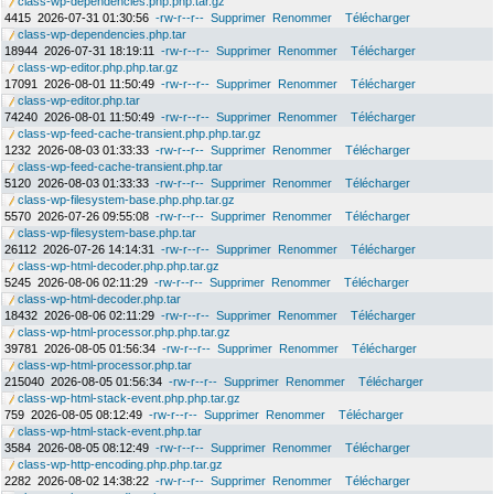
class-wp-dependencies.php.php.tar.gz
4415
2026-07-31 01:30:56
-rw-r--r--
Supprimer
Renommer
Télécharger
class-wp-dependencies.php.tar
18944
2026-07-31 18:19:11
-rw-r--r--
Supprimer
Renommer
Télécharger
class-wp-editor.php.php.tar.gz
17091
2026-08-01 11:50:49
-rw-r--r--
Supprimer
Renommer
Télécharger
class-wp-editor.php.tar
74240
2026-08-01 11:50:49
-rw-r--r--
Supprimer
Renommer
Télécharger
class-wp-feed-cache-transient.php.php.tar.gz
1232
2026-08-03 01:33:33
-rw-r--r--
Supprimer
Renommer
Télécharger
class-wp-feed-cache-transient.php.tar
5120
2026-08-03 01:33:33
-rw-r--r--
Supprimer
Renommer
Télécharger
class-wp-filesystem-base.php.php.tar.gz
5570
2026-07-26 09:55:08
-rw-r--r--
Supprimer
Renommer
Télécharger
class-wp-filesystem-base.php.tar
26112
2026-07-26 14:14:31
-rw-r--r--
Supprimer
Renommer
Télécharger
class-wp-html-decoder.php.php.tar.gz
5245
2026-08-06 02:11:29
-rw-r--r--
Supprimer
Renommer
Télécharger
class-wp-html-decoder.php.tar
18432
2026-08-06 02:11:29
-rw-r--r--
Supprimer
Renommer
Télécharger
class-wp-html-processor.php.php.tar.gz
39781
2026-08-05 01:56:34
-rw-r--r--
Supprimer
Renommer
Télécharger
class-wp-html-processor.php.tar
215040
2026-08-05 01:56:34
-rw-r--r--
Supprimer
Renommer
Télécharger
class-wp-html-stack-event.php.php.tar.gz
759
2026-08-05 08:12:49
-rw-r--r--
Supprimer
Renommer
Télécharger
class-wp-html-stack-event.php.tar
3584
2026-08-05 08:12:49
-rw-r--r--
Supprimer
Renommer
Télécharger
class-wp-http-encoding.php.php.tar.gz
2282
2026-08-02 14:38:22
-rw-r--r--
Supprimer
Renommer
Télécharger