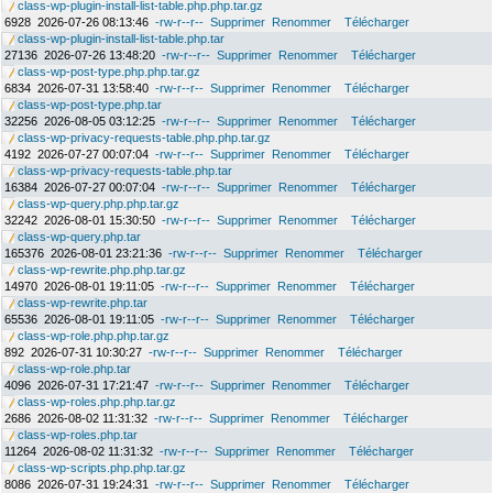
class-wp-plugin-install-list-table.php.php.tar.gz
6928
2026-07-26 08:13:46
-rw-r--r--
Supprimer
Renommer
Télécharger
class-wp-plugin-install-list-table.php.tar
27136
2026-07-26 13:48:20
-rw-r--r--
Supprimer
Renommer
Télécharger
class-wp-post-type.php.php.tar.gz
6834
2026-07-31 13:58:40
-rw-r--r--
Supprimer
Renommer
Télécharger
class-wp-post-type.php.tar
32256
2026-08-05 03:12:25
-rw-r--r--
Supprimer
Renommer
Télécharger
class-wp-privacy-requests-table.php.php.tar.gz
4192
2026-07-27 00:07:04
-rw-r--r--
Supprimer
Renommer
Télécharger
class-wp-privacy-requests-table.php.tar
16384
2026-07-27 00:07:04
-rw-r--r--
Supprimer
Renommer
Télécharger
class-wp-query.php.php.tar.gz
32242
2026-08-01 15:30:50
-rw-r--r--
Supprimer
Renommer
Télécharger
class-wp-query.php.tar
165376
2026-08-01 23:21:36
-rw-r--r--
Supprimer
Renommer
Télécharger
class-wp-rewrite.php.php.tar.gz
14970
2026-08-01 19:11:05
-rw-r--r--
Supprimer
Renommer
Télécharger
class-wp-rewrite.php.tar
65536
2026-08-01 19:11:05
-rw-r--r--
Supprimer
Renommer
Télécharger
class-wp-role.php.php.tar.gz
892
2026-07-31 10:30:27
-rw-r--r--
Supprimer
Renommer
Télécharger
class-wp-role.php.tar
4096
2026-07-31 17:21:47
-rw-r--r--
Supprimer
Renommer
Télécharger
class-wp-roles.php.php.tar.gz
2686
2026-08-02 11:31:32
-rw-r--r--
Supprimer
Renommer
Télécharger
class-wp-roles.php.tar
11264
2026-08-02 11:31:32
-rw-r--r--
Supprimer
Renommer
Télécharger
class-wp-scripts.php.php.tar.gz
8086
2026-07-31 19:24:31
-rw-r--r--
Supprimer
Renommer
Télécharger