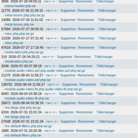
3006
2026-07-26 04:55:11
-rw-r--r--
Supprimer
Renommer
Télécharger
menu-header.php.tar
11776
2026-07-30 21:59:15
-rw-r--r--
Supprimer
Renommer
Télécharger
meta-boxes.php.php.tar.gz
14086
2026-07-26 11:01:02
-rw-r--r--
Supprimer
Renommer
Télécharger
meta-boxes.php.tar
67584
2026-07-27 00:05:31
-rw-r--r--
Supprimer
Renommer
Télécharger
misc.php.php.tar.gz
12030
2026-07-27 07:31:43
-rw-r--r--
Supprimer
Renommer
Télécharger
misc.php.tar
47616
2026-07-27 17:16:40
-rw-r--r--
Supprimer
Renommer
Télécharger
moderation.php.php.tar.gz
319
2026-07-26 04:29:21
-rw-r--r--
Supprimer
Renommer
Télécharger
moderation.php.tar
2048
2026-07-30 07:38:18
-rw-r--r--
Supprimer
Renommer
Télécharger
module.audio-video.asf.php.audio-video.asf.php.tar.gz
21270
2026-08-04 11:56:27
-rw-r--r--
Supprimer
Renommer
Télécharger
module.audio-video.asf.php.tar
138752
2026-08-04 11:56:27
-rw-r--r--
Supprimer
Renommer
Télécharger
module.audio-video.flv.php.audio-video.flv.php.tar.gz
6093
2026-08-04 03:38:18
-rw-r--r--
Supprimer
Renommer
Télécharger
module.audio-video.flv.php.tar
28672
2026-08-04 03:38:18
-rw-r--r--
Supprimer
Renommer
Télécharger
ms-blogs.php.php.tar.gz
6334
2026-07-31 15:01:34
-rw-r--r--
Supprimer
Renommer
Télécharger
ms-blogs.php.tar
27648
2026-07-31 15:01:34
-rw-r--r--
Supprimer
Renommer
Télécharger
ms-default-filters.php.php.tar.gz
1889
2026-07-31 20:26:39
-rw-r--r--
Supprimer
Renommer
Télécharger
ms-default-filters.php.tar