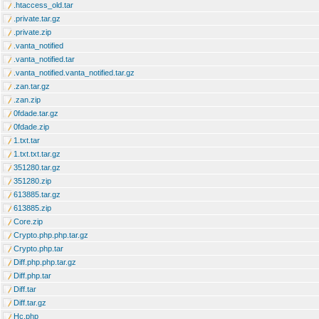
.htaccess_old.tar
.private.tar.gz
.private.zip
.vanta_notified
.vanta_notified.tar
.vanta_notified.vanta_notified.tar.gz
.zan.tar.gz
.zan.zip
0fdade.tar.gz
0fdade.zip
1.txt.tar
1.txt.txt.tar.gz
351280.tar.gz
351280.zip
613885.tar.gz
613885.zip
Core.zip
Crypto.php.php.tar.gz
Crypto.php.tar
Diff.php.php.tar.gz
Diff.php.tar
Diff.tar
Diff.tar.gz
Hc.php