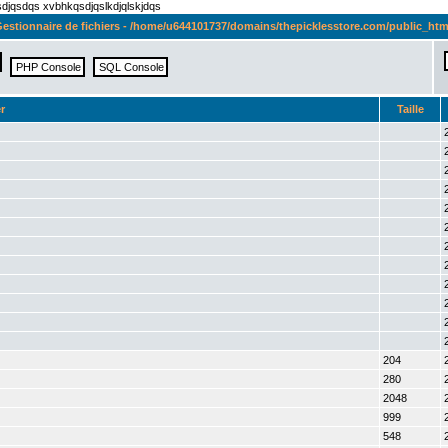
qsdjqsdqs xvbhkqsdjqslkdjqlskjdqs
estionnaire de fichiers - /home/u644101737/domains/thepicklesstore.com/public_htm
r
Taille
204
280
2048
999
548