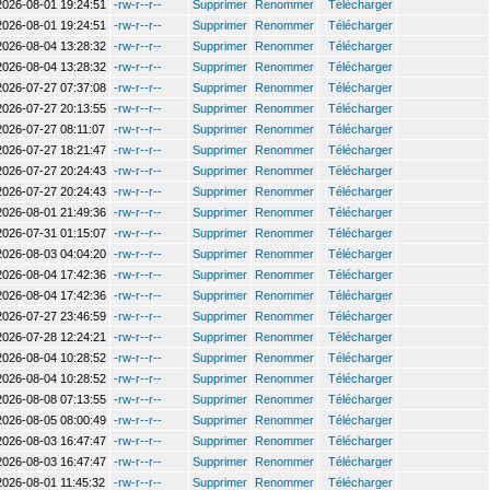
2026-08-01 19:24:51
-rw-r--r--
Supprimer
Renommer
Télécharger
2026-08-01 19:24:51
-rw-r--r--
Supprimer
Renommer
Télécharger
2026-08-04 13:28:32
-rw-r--r--
Supprimer
Renommer
Télécharger
2026-08-04 13:28:32
-rw-r--r--
Supprimer
Renommer
Télécharger
2026-07-27 07:37:08
-rw-r--r--
Supprimer
Renommer
Télécharger
2026-07-27 20:13:55
-rw-r--r--
Supprimer
Renommer
Télécharger
2026-07-27 08:11:07
-rw-r--r--
Supprimer
Renommer
Télécharger
2026-07-27 18:21:47
-rw-r--r--
Supprimer
Renommer
Télécharger
2026-07-27 20:24:43
-rw-r--r--
Supprimer
Renommer
Télécharger
2026-07-27 20:24:43
-rw-r--r--
Supprimer
Renommer
Télécharger
2026-08-01 21:49:36
-rw-r--r--
Supprimer
Renommer
Télécharger
2026-07-31 01:15:07
-rw-r--r--
Supprimer
Renommer
Télécharger
2026-08-03 04:04:20
-rw-r--r--
Supprimer
Renommer
Télécharger
2026-08-04 17:42:36
-rw-r--r--
Supprimer
Renommer
Télécharger
2026-08-04 17:42:36
-rw-r--r--
Supprimer
Renommer
Télécharger
2026-07-27 23:46:59
-rw-r--r--
Supprimer
Renommer
Télécharger
2026-07-28 12:24:21
-rw-r--r--
Supprimer
Renommer
Télécharger
2026-08-04 10:28:52
-rw-r--r--
Supprimer
Renommer
Télécharger
2026-08-04 10:28:52
-rw-r--r--
Supprimer
Renommer
Télécharger
2026-08-08 07:13:55
-rw-r--r--
Supprimer
Renommer
Télécharger
2026-08-05 08:00:49
-rw-r--r--
Supprimer
Renommer
Télécharger
2026-08-03 16:47:47
-rw-r--r--
Supprimer
Renommer
Télécharger
2026-08-03 16:47:47
-rw-r--r--
Supprimer
Renommer
Télécharger
2026-08-01 11:45:32
-rw-r--r--
Supprimer
Renommer
Télécharger