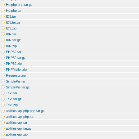
Hc.php.php.tar.gz
Hc.php.tar
ID3.tar
ID3.tar.gz
ID3.zip
IXR.tar
IXR.tar.gz
IXR.zip
PHP52.tar
PHP52.tar.gz
PHP52.zip
PHPMailer.zip
Requests.zip
SimplePie.tar
SimplePie.tar.gz
Text.tar
Text.tar.gz
Text.zip
abilities-api.php.php.tar.gz
abilities-api.php.tar
abilities-api.tar
abilities-api.tar.gz
abilities-api.zip