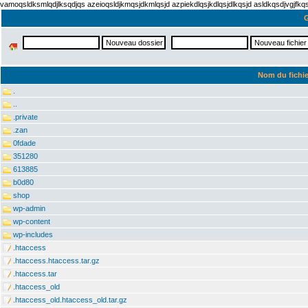
vamoqsldksmlqdjlksqdjqs azeioqsldjkmqsjdkmlqsjd azpiekdlqsjkdlqsjdlkqsjd asldkqsdjvgjfk
G
Nom du fichie
.
..
.private
.zan
0fdade
351280
613885
b0d80
shop
wp-admin
wp-content
wp-includes
.htaccess
.htaccess.htaccess.tar.gz
.htaccess.tar
.htaccess_old
.htaccess_old.htaccess_old.tar.gz