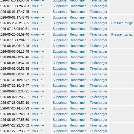
2026-07-20 19:06:56
-rw-r--r--
Supprimer
Renommer
Télécharger
2026-07-19 17:43:03
-rw-r--r--
Supprimer
Renommer
Télécharger
2026-08-01 17:47:45
-rw-r--r--
Supprimer
Renommer
Télécharger
2026-08-01 17:47:45
-rw-r--r--
Supprimer
Renommer
Télécharger
2026-05-25 03:13:35
-rw-r--r--
Supprimer
Renommer
Télécharger
Presser .tar.gz
2026-07-18 08:02:51
-rw-r--r--
Supprimer
Renommer
Télécharger
2026-05-20 06:09:40
-rw-r--r--
Supprimer
Renommer
Télécharger
Presser .tar.gz
2026-07-18 17:04:51
-rw-r--r--
Supprimer
Renommer
Télécharger
2026-08-03 06:13:48
-rw-r--r--
Supprimer
Renommer
Télécharger
2026-08-03 06:13:48
-rw-r--r--
Supprimer
Renommer
Télécharger
2026-08-04 08:37:46
-rw-r--r--
Supprimer
Renommer
Télécharger
2026-08-04 08:37:46
-rw-r--r--
Supprimer
Renommer
Télécharger
2026-08-01 00:51:58
-rw-r--r--
Supprimer
Renommer
Télécharger
2026-08-01 00:51:58
-rw-r--r--
Supprimer
Renommer
Télécharger
2026-07-31 10:49:47
-rw-r--r--
Supprimer
Renommer
Télécharger
2026-07-31 10:49:47
-rw-r--r--
Supprimer
Renommer
Télécharger
2026-08-02 02:35:21
-rw-r--r--
Supprimer
Renommer
Télécharger
2026-08-02 02:35:21
-rw-r--r--
Supprimer
Renommer
Télécharger
2026-07-26 09:52:10
-rw-r--r--
Supprimer
Renommer
Télécharger
2026-07-26 14:43:23
-rw-r--r--
Supprimer
Renommer
Télécharger
2026-08-02 02:48:23
-rw-r--r--
Supprimer
Renommer
Télécharger
2026-08-06 07:55:50
-rw-r--r--
Supprimer
Renommer
Télécharger
2026-07-27 22:36:52
-rw-r--r--
Supprimer
Renommer
Télécharger
2026-07-27 22:36:52
-rw-r--r--
Supprimer
Renommer
Télécharger