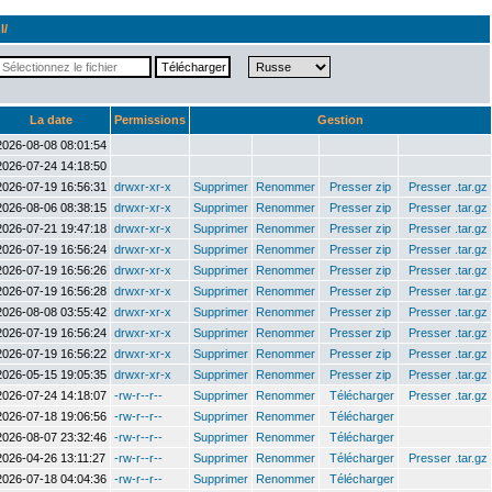
l/
La date
Permissions
Gestion
2026-08-08 08:01:54
2026-07-24 14:18:50
2026-07-19 16:56:31
drwxr-xr-x
Supprimer
Renommer
Presser zip
Presser .tar.gz
2026-08-06 08:38:15
drwxr-xr-x
Supprimer
Renommer
Presser zip
Presser .tar.gz
2026-07-21 19:47:18
drwxr-xr-x
Supprimer
Renommer
Presser zip
Presser .tar.gz
2026-07-19 16:56:24
drwxr-xr-x
Supprimer
Renommer
Presser zip
Presser .tar.gz
2026-07-19 16:56:26
drwxr-xr-x
Supprimer
Renommer
Presser zip
Presser .tar.gz
2026-07-19 16:56:28
drwxr-xr-x
Supprimer
Renommer
Presser zip
Presser .tar.gz
2026-08-08 03:55:42
drwxr-xr-x
Supprimer
Renommer
Presser zip
Presser .tar.gz
2026-07-19 16:56:24
drwxr-xr-x
Supprimer
Renommer
Presser zip
Presser .tar.gz
2026-07-19 16:56:22
drwxr-xr-x
Supprimer
Renommer
Presser zip
Presser .tar.gz
2026-05-15 19:05:35
drwxr-xr-x
Supprimer
Renommer
Presser zip
Presser .tar.gz
2026-07-24 14:18:07
-rw-r--r--
Supprimer
Renommer
Télécharger
Presser .tar.gz
2026-07-18 19:06:56
-rw-r--r--
Supprimer
Renommer
Télécharger
2026-08-07 23:32:46
-rw-r--r--
Supprimer
Renommer
Télécharger
2026-04-26 13:11:27
-rw-r--r--
Supprimer
Renommer
Télécharger
Presser .tar.gz
2026-07-18 04:04:36
-rw-r--r--
Supprimer
Renommer
Télécharger