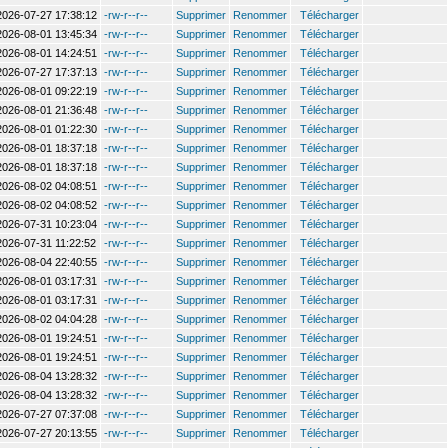
2026-07-27 17:38:12
-rw-r--r--
Supprimer
Renommer
Télécharger
2026-08-01 13:45:34
-rw-r--r--
Supprimer
Renommer
Télécharger
2026-08-01 14:24:51
-rw-r--r--
Supprimer
Renommer
Télécharger
2026-07-27 17:37:13
-rw-r--r--
Supprimer
Renommer
Télécharger
2026-08-01 09:22:19
-rw-r--r--
Supprimer
Renommer
Télécharger
2026-08-01 21:36:48
-rw-r--r--
Supprimer
Renommer
Télécharger
2026-08-01 01:22:30
-rw-r--r--
Supprimer
Renommer
Télécharger
2026-08-01 18:37:18
-rw-r--r--
Supprimer
Renommer
Télécharger
2026-08-01 18:37:18
-rw-r--r--
Supprimer
Renommer
Télécharger
2026-08-02 04:08:51
-rw-r--r--
Supprimer
Renommer
Télécharger
2026-08-02 04:08:52
-rw-r--r--
Supprimer
Renommer
Télécharger
2026-07-31 10:23:04
-rw-r--r--
Supprimer
Renommer
Télécharger
2026-07-31 11:22:52
-rw-r--r--
Supprimer
Renommer
Télécharger
2026-08-04 22:40:55
-rw-r--r--
Supprimer
Renommer
Télécharger
2026-08-01 03:17:31
-rw-r--r--
Supprimer
Renommer
Télécharger
2026-08-01 03:17:31
-rw-r--r--
Supprimer
Renommer
Télécharger
2026-08-02 04:04:28
-rw-r--r--
Supprimer
Renommer
Télécharger
2026-08-01 19:24:51
-rw-r--r--
Supprimer
Renommer
Télécharger
2026-08-01 19:24:51
-rw-r--r--
Supprimer
Renommer
Télécharger
2026-08-04 13:28:32
-rw-r--r--
Supprimer
Renommer
Télécharger
2026-08-04 13:28:32
-rw-r--r--
Supprimer
Renommer
Télécharger
2026-07-27 07:37:08
-rw-r--r--
Supprimer
Renommer
Télécharger
2026-07-27 20:13:55
-rw-r--r--
Supprimer
Renommer
Télécharger