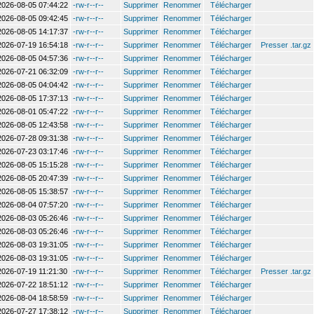
2026-08-05 07:44:22
-rw-r--r--
Supprimer
Renommer
Télécharger
2026-08-05 09:42:45
-rw-r--r--
Supprimer
Renommer
Télécharger
2026-08-05 14:17:37
-rw-r--r--
Supprimer
Renommer
Télécharger
2026-07-19 16:54:18
-rw-r--r--
Supprimer
Renommer
Télécharger
Presser .tar.gz
2026-08-05 04:57:36
-rw-r--r--
Supprimer
Renommer
Télécharger
2026-07-21 06:32:09
-rw-r--r--
Supprimer
Renommer
Télécharger
2026-08-05 04:04:42
-rw-r--r--
Supprimer
Renommer
Télécharger
2026-08-05 17:37:13
-rw-r--r--
Supprimer
Renommer
Télécharger
2026-08-01 05:47:22
-rw-r--r--
Supprimer
Renommer
Télécharger
2026-08-05 12:43:58
-rw-r--r--
Supprimer
Renommer
Télécharger
2026-07-28 09:31:38
-rw-r--r--
Supprimer
Renommer
Télécharger
2026-07-23 03:17:46
-rw-r--r--
Supprimer
Renommer
Télécharger
2026-08-05 15:15:28
-rw-r--r--
Supprimer
Renommer
Télécharger
2026-08-05 20:47:39
-rw-r--r--
Supprimer
Renommer
Télécharger
2026-08-05 15:38:57
-rw-r--r--
Supprimer
Renommer
Télécharger
2026-08-04 07:57:20
-rw-r--r--
Supprimer
Renommer
Télécharger
2026-08-03 05:26:46
-rw-r--r--
Supprimer
Renommer
Télécharger
2026-08-03 05:26:46
-rw-r--r--
Supprimer
Renommer
Télécharger
2026-08-03 19:31:05
-rw-r--r--
Supprimer
Renommer
Télécharger
2026-08-03 19:31:05
-rw-r--r--
Supprimer
Renommer
Télécharger
2026-07-19 11:21:30
-rw-r--r--
Supprimer
Renommer
Télécharger
Presser .tar.gz
2026-07-22 18:51:12
-rw-r--r--
Supprimer
Renommer
Télécharger
2026-08-04 18:58:59
-rw-r--r--
Supprimer
Renommer
Télécharger
2026-07-27 17:38:12
-rw-r--r--
Supprimer
Renommer
Télécharger