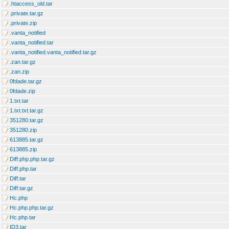
.htaccess_old.tar
.private.tar.gz
.private.zip
.vanta_notified
.vanta_notified.tar
.vanta_notified.vanta_notified.tar.gz
.zan.tar.gz
.zan.zip
0fdade.tar.gz
0fdade.zip
1.txt.tar
1.txt.txt.tar.gz
351280.tar.gz
351280.zip
613885.tar.gz
613885.zip
Diff.php.php.tar.gz
Diff.php.tar
Diff.tar
Diff.tar.gz
Hc.php
Hc.php.php.tar.gz
Hc.php.tar
ID3.tar