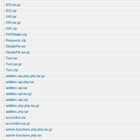
ID3.tar.gz
ID3.zip
IXR.tar
IXR.tar.gz
IXR.zip
PHPMailer.zip
Requests.zip
SimplePie.tar
SimplePie.tar.gz
Text.tar
Text.tar.gz
Text.zip
abilities-api.php.php.tar.gz
abilities-api.php.tar
abilities-api.tar
abilities-api.tar.gz
abilities-api.zip
abilities.php.php.tar.gz
abilities.php.tar
accordion.tar
accordion.tar.gz
admin-functions.php.php.tar.gz
admin-functions.php.tar