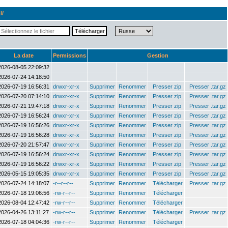
l/
La date
Permissions
Gestion
2026-08-05 22:09:32
2026-07-24 14:18:50
2026-07-19 16:56:31
drwxr-xr-x
Supprimer
Renommer
Presser zip
Presser .tar.gz
2026-07-20 07:14:10
drwxr-xr-x
Supprimer
Renommer
Presser zip
Presser .tar.gz
2026-07-21 19:47:18
drwxr-xr-x
Supprimer
Renommer
Presser zip
Presser .tar.gz
2026-07-19 16:56:24
drwxr-xr-x
Supprimer
Renommer
Presser zip
Presser .tar.gz
2026-07-19 16:56:26
drwxr-xr-x
Supprimer
Renommer
Presser zip
Presser .tar.gz
2026-07-19 16:56:28
drwxr-xr-x
Supprimer
Renommer
Presser zip
Presser .tar.gz
2026-07-20 21:57:47
drwxr-xr-x
Supprimer
Renommer
Presser zip
Presser .tar.gz
2026-07-19 16:56:24
drwxr-xr-x
Supprimer
Renommer
Presser zip
Presser .tar.gz
2026-07-19 16:56:22
drwxr-xr-x
Supprimer
Renommer
Presser zip
Presser .tar.gz
2026-05-15 19:05:35
drwxr-xr-x
Supprimer
Renommer
Presser zip
Presser .tar.gz
2026-07-24 14:18:07
-r--r--r--
Supprimer
Renommer
Télécharger
Presser .tar.gz
2026-07-18 19:06:56
-rw-r--r--
Supprimer
Renommer
Télécharger
2026-08-04 12:47:42
-rw-r--r--
Supprimer
Renommer
Télécharger
2026-04-26 13:11:27
-rw-r--r--
Supprimer
Renommer
Télécharger
Presser .tar.gz
2026-07-18 04:04:36
-rw-r--r--
Supprimer
Renommer
Télécharger