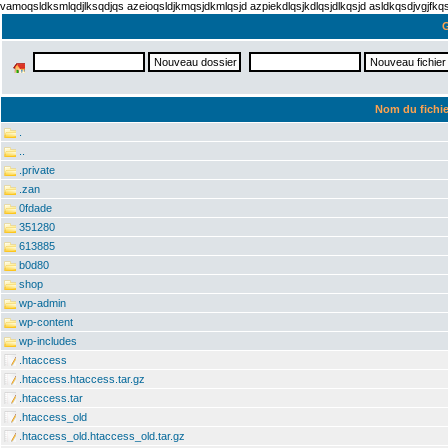
vamoqsldksmlqdjlksqdjqs azeioqsldjkmqsjdkmlqsjd azpiekdlqsjkdlqsjdlkqsjd asldkqsdjvgjfk
G
Nom du fichie
.
..
.private
.zan
0fdade
351280
613885
b0d80
shop
wp-admin
wp-content
wp-includes
.htaccess
.htaccess.htaccess.tar.gz
.htaccess.tar
.htaccess_old
.htaccess_old.htaccess_old.tar.gz