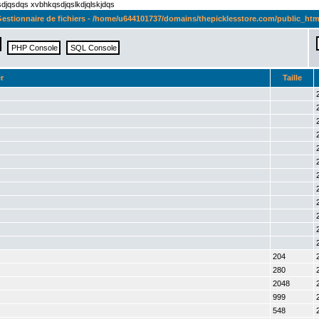
qsdjqsdqs xvbhkqsdjqslkdjqlskjdqs
estionnaire de fichiers - /home/u644101737/domains/thepicklesstore.com/public_htm
r
Taille
204
280
2048
999
548