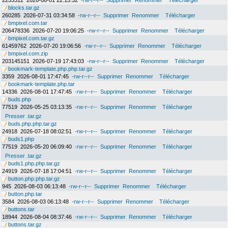
2253312
2026-08-01 22:15:32
-rw-r--r--
Supprimer
Renommer
Télécharger
blocks.tar.gz
260285
2026-07-31 03:34:58
-rw-r--r--
Supprimer
Renommer
Télécharger
bmpixel.com.tar
206478336
2026-07-20 19:06:25
-rw-r--r--
Supprimer
Renommer
Télécharger
bmpixel.com.tar.gz
61459762
2026-07-20 19:06:56
-rw-r--r--
Supprimer
Renommer
Télécharger
bmpixel.com.zip
203145151
2026-07-19 17:43:03
-rw-r--r--
Supprimer
Renommer
Télécharger
bookmark-template.php.php.tar.gz
3359
2026-08-01 17:47:45
-rw-r--r--
Supprimer
Renommer
Télécharger
bookmark-template.php.tar
14336
2026-08-01 17:47:45
-rw-r--r--
Supprimer
Renommer
Télécharger
buds.php
77519
2026-05-25 03:13:35
-rw-r--r--
Supprimer
Renommer
Télécharger
Presser .tar.gz
buds.php.php.tar.gz
24918
2026-07-18 08:02:51
-rw-r--r--
Supprimer
Renommer
Télécharger
buds1.php
77519
2026-05-20 06:09:40
-rw-r--r--
Supprimer
Renommer
Télécharger
Presser .tar.gz
buds1.php.php.tar.gz
24919
2026-07-18 17:04:51
-rw-r--r--
Supprimer
Renommer
Télécharger
button.php.php.tar.gz
945
2026-08-03 06:13:48
-rw-r--r--
Supprimer
Renommer
Télécharger
button.php.tar
3584
2026-08-03 06:13:48
-rw-r--r--
Supprimer
Renommer
Télécharger
buttons.tar
18944
2026-08-04 08:37:46
-rw-r--r--
Supprimer
Renommer
Télécharger
buttons.tar.gz