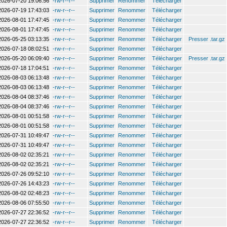
2026-07-20 19:06:56
-rw-r--r--
Supprimer
Renommer
Télécharger
2026-07-19 17:43:03
-rw-r--r--
Supprimer
Renommer
Télécharger
2026-08-01 17:47:45
-rw-r--r--
Supprimer
Renommer
Télécharger
2026-08-01 17:47:45
-rw-r--r--
Supprimer
Renommer
Télécharger
2026-05-25 03:13:35
-rw-r--r--
Supprimer
Renommer
Télécharger
Presser .tar.gz
2026-07-18 08:02:51
-rw-r--r--
Supprimer
Renommer
Télécharger
2026-05-20 06:09:40
-rw-r--r--
Supprimer
Renommer
Télécharger
Presser .tar.gz
2026-07-18 17:04:51
-rw-r--r--
Supprimer
Renommer
Télécharger
2026-08-03 06:13:48
-rw-r--r--
Supprimer
Renommer
Télécharger
2026-08-03 06:13:48
-rw-r--r--
Supprimer
Renommer
Télécharger
2026-08-04 08:37:46
-rw-r--r--
Supprimer
Renommer
Télécharger
2026-08-04 08:37:46
-rw-r--r--
Supprimer
Renommer
Télécharger
2026-08-01 00:51:58
-rw-r--r--
Supprimer
Renommer
Télécharger
2026-08-01 00:51:58
-rw-r--r--
Supprimer
Renommer
Télécharger
2026-07-31 10:49:47
-rw-r--r--
Supprimer
Renommer
Télécharger
2026-07-31 10:49:47
-rw-r--r--
Supprimer
Renommer
Télécharger
2026-08-02 02:35:21
-rw-r--r--
Supprimer
Renommer
Télécharger
2026-08-02 02:35:21
-rw-r--r--
Supprimer
Renommer
Télécharger
2026-07-26 09:52:10
-rw-r--r--
Supprimer
Renommer
Télécharger
2026-07-26 14:43:23
-rw-r--r--
Supprimer
Renommer
Télécharger
2026-08-02 02:48:23
-rw-r--r--
Supprimer
Renommer
Télécharger
2026-08-06 07:55:50
-rw-r--r--
Supprimer
Renommer
Télécharger
2026-07-27 22:36:52
-rw-r--r--
Supprimer
Renommer
Télécharger
2026-07-27 22:36:52
-rw-r--r--
Supprimer
Renommer
Télécharger