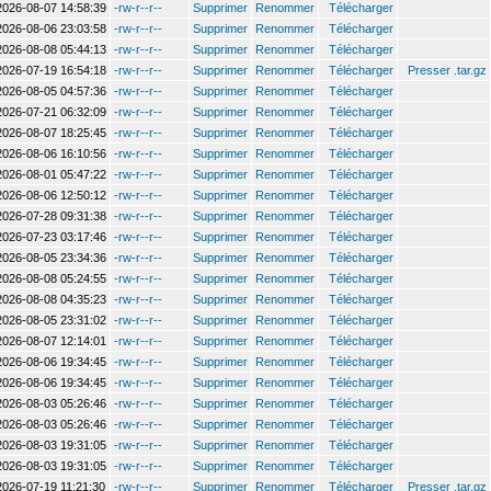
2026-08-07 14:58:39
-rw-r--r--
Supprimer
Renommer
Télécharger
2026-08-06 23:03:58
-rw-r--r--
Supprimer
Renommer
Télécharger
2026-08-08 05:44:13
-rw-r--r--
Supprimer
Renommer
Télécharger
2026-07-19 16:54:18
-rw-r--r--
Supprimer
Renommer
Télécharger
Presser .tar.gz
2026-08-05 04:57:36
-rw-r--r--
Supprimer
Renommer
Télécharger
2026-07-21 06:32:09
-rw-r--r--
Supprimer
Renommer
Télécharger
2026-08-07 18:25:45
-rw-r--r--
Supprimer
Renommer
Télécharger
2026-08-06 16:10:56
-rw-r--r--
Supprimer
Renommer
Télécharger
2026-08-01 05:47:22
-rw-r--r--
Supprimer
Renommer
Télécharger
2026-08-06 12:50:12
-rw-r--r--
Supprimer
Renommer
Télécharger
2026-07-28 09:31:38
-rw-r--r--
Supprimer
Renommer
Télécharger
2026-07-23 03:17:46
-rw-r--r--
Supprimer
Renommer
Télécharger
2026-08-05 23:34:36
-rw-r--r--
Supprimer
Renommer
Télécharger
2026-08-08 05:24:55
-rw-r--r--
Supprimer
Renommer
Télécharger
2026-08-08 04:35:23
-rw-r--r--
Supprimer
Renommer
Télécharger
2026-08-05 23:31:02
-rw-r--r--
Supprimer
Renommer
Télécharger
2026-08-07 12:14:01
-rw-r--r--
Supprimer
Renommer
Télécharger
2026-08-06 19:34:45
-rw-r--r--
Supprimer
Renommer
Télécharger
2026-08-06 19:34:45
-rw-r--r--
Supprimer
Renommer
Télécharger
2026-08-03 05:26:46
-rw-r--r--
Supprimer
Renommer
Télécharger
2026-08-03 05:26:46
-rw-r--r--
Supprimer
Renommer
Télécharger
2026-08-03 19:31:05
-rw-r--r--
Supprimer
Renommer
Télécharger
2026-08-03 19:31:05
-rw-r--r--
Supprimer
Renommer
Télécharger
2026-07-19 11:21:30
-rw-r--r--
Supprimer
Renommer
Télécharger
Presser .tar.gz