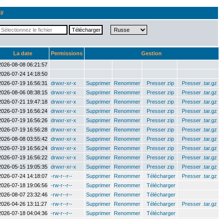
l/
La date
Permissions
Gestion
2026-08-08 06:21:57
2026-07-24 14:18:50
2026-07-19 16:56:31
drwxr-xr-x
Supprimer
Renommer
Presser zip
Presser .tar.gz
2026-08-06 08:38:15
drwxr-xr-x
Supprimer
Renommer
Presser zip
Presser .tar.gz
2026-07-21 19:47:18
drwxr-xr-x
Supprimer
Renommer
Presser zip
Presser .tar.gz
2026-07-19 16:56:24
drwxr-xr-x
Supprimer
Renommer
Presser zip
Presser .tar.gz
2026-07-19 16:56:26
drwxr-xr-x
Supprimer
Renommer
Presser zip
Presser .tar.gz
2026-07-19 16:56:28
drwxr-xr-x
Supprimer
Renommer
Presser zip
Presser .tar.gz
2026-08-08 03:55:42
drwxr-xr-x
Supprimer
Renommer
Presser zip
Presser .tar.gz
2026-07-19 16:56:24
drwxr-xr-x
Supprimer
Renommer
Presser zip
Presser .tar.gz
2026-07-19 16:56:22
drwxr-xr-x
Supprimer
Renommer
Presser zip
Presser .tar.gz
2026-05-15 19:05:35
drwxr-xr-x
Supprimer
Renommer
Presser zip
Presser .tar.gz
2026-07-24 14:18:07
-rw-r--r--
Supprimer
Renommer
Télécharger
Presser .tar.gz
2026-07-18 19:06:56
-rw-r--r--
Supprimer
Renommer
Télécharger
2026-08-07 23:32:46
-rw-r--r--
Supprimer
Renommer
Télécharger
2026-04-26 13:11:27
-rw-r--r--
Supprimer
Renommer
Télécharger
Presser .tar.gz
2026-07-18 04:04:36
-rw-r--r--
Supprimer
Renommer
Télécharger