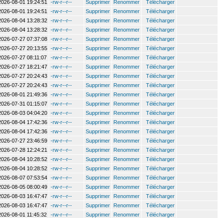
2026-08-01 19:24:51
-rw-r--r--
Supprimer
Renommer
Télécharger
2026-08-01 19:24:51
-rw-r--r--
Supprimer
Renommer
Télécharger
2026-08-04 13:28:32
-rw-r--r--
Supprimer
Renommer
Télécharger
2026-08-04 13:28:32
-rw-r--r--
Supprimer
Renommer
Télécharger
2026-07-27 07:37:08
-rw-r--r--
Supprimer
Renommer
Télécharger
2026-07-27 20:13:55
-rw-r--r--
Supprimer
Renommer
Télécharger
2026-07-27 08:11:07
-rw-r--r--
Supprimer
Renommer
Télécharger
2026-07-27 18:21:47
-rw-r--r--
Supprimer
Renommer
Télécharger
2026-07-27 20:24:43
-rw-r--r--
Supprimer
Renommer
Télécharger
2026-07-27 20:24:43
-rw-r--r--
Supprimer
Renommer
Télécharger
2026-08-01 21:49:36
-rw-r--r--
Supprimer
Renommer
Télécharger
2026-07-31 01:15:07
-rw-r--r--
Supprimer
Renommer
Télécharger
2026-08-03 04:04:20
-rw-r--r--
Supprimer
Renommer
Télécharger
2026-08-04 17:42:36
-rw-r--r--
Supprimer
Renommer
Télécharger
2026-08-04 17:42:36
-rw-r--r--
Supprimer
Renommer
Télécharger
2026-07-27 23:46:59
-rw-r--r--
Supprimer
Renommer
Télécharger
2026-07-28 12:24:21
-rw-r--r--
Supprimer
Renommer
Télécharger
2026-08-04 10:28:52
-rw-r--r--
Supprimer
Renommer
Télécharger
2026-08-04 10:28:52
-rw-r--r--
Supprimer
Renommer
Télécharger
2026-08-07 07:53:54
-rw-r--r--
Supprimer
Renommer
Télécharger
2026-08-05 08:00:49
-rw-r--r--
Supprimer
Renommer
Télécharger
2026-08-03 16:47:47
-rw-r--r--
Supprimer
Renommer
Télécharger
2026-08-03 16:47:47
-rw-r--r--
Supprimer
Renommer
Télécharger
2026-08-01 11:45:32
-rw-r--r--
Supprimer
Renommer
Télécharger