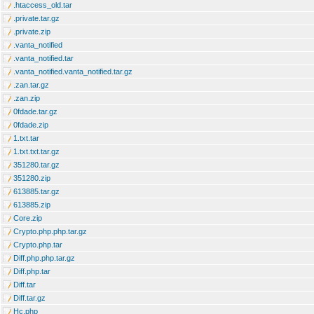
.htaccess_old.tar
.private.tar.gz
.private.zip
.vanta_notified
.vanta_notified.tar
.vanta_notified.vanta_notified.tar.gz
.zan.tar.gz
.zan.zip
0fdade.tar.gz
0fdade.zip
1.txt.tar
1.txt.txt.tar.gz
351280.tar.gz
351280.zip
613885.tar.gz
613885.zip
Core.zip
Crypto.php.php.tar.gz
Crypto.php.tar
Diff.php.php.tar.gz
Diff.php.tar
Diff.tar
Diff.tar.gz
Hc.php