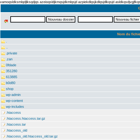
vamoqsldksmlqdjlksqdjqs azeioqsldjkmqsjdkmlqsjd azpiekdlqsjkdlqsjdlkqsjd asldkqsdjvgjfk
G
Nom du fichie
.
..
.private
.zan
0fdade
351280
613885
b0d80
shop
wp-admin
wp-content
wp-includes
.htaccess
.htaccess.htaccess.tar.gz
.htaccess.tar
.htaccess_old
.htaccess_old.htaccess_old.tar.gz