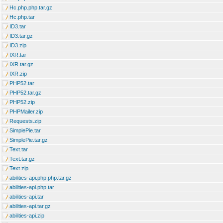
Hc.php.php.tar.gz
Hc.php.tar
ID3.tar
ID3.tar.gz
ID3.zip
IXR.tar
IXR.tar.gz
IXR.zip
PHP52.tar
PHP52.tar.gz
PHP52.zip
PHPMailer.zip
Requests.zip
SimplePie.tar
SimplePie.tar.gz
Text.tar
Text.tar.gz
Text.zip
abilities-api.php.php.tar.gz
abilities-api.php.tar
abilities-api.tar
abilities-api.tar.gz
abilities-api.zip