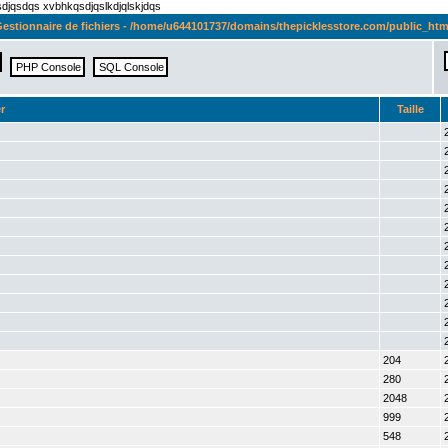
qsdjqsdqs xvbhkqsdjqslkdjqlskjdqs
estionnaire de fichiers - /home/u644101737/domains/thepicklesstore.com/public_htm
r
Taille
204
280
2048
999
548