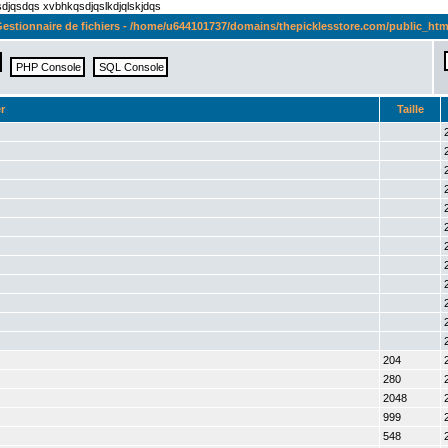
qsdjqsdqs xvbhkqsdjqslkdjqlskjdqs
estionnaire de fichiers - /home/u644101737/domains/thepicklesstore.com/public_htm
r
Taille
204
280
2048
999
548