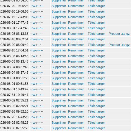
2026-07-31 03:34:58
-rw-r--r--
Supprimer
Renommer
Télécharger
2026-07-20 19:06:25
-rw-r--r--
Supprimer
Renommer
Télécharger
2026-07-20 19:06:56
-rw-r--r--
Supprimer
Renommer
Télécharger
2026-07-19 17:43:03
-rw-r--r--
Supprimer
Renommer
Télécharger
2026-08-01 17:47:45
-rw-r--r--
Supprimer
Renommer
Télécharger
2026-08-01 17:47:45
-rw-r--r--
Supprimer
Renommer
Télécharger
2026-05-25 03:13:35
-rw-r--r--
Supprimer
Renommer
Télécharger
Presser .tar.gz
2026-07-18 08:02:51
-rw-r--r--
Supprimer
Renommer
Télécharger
2026-05-20 06:09:40
-rw-r--r--
Supprimer
Renommer
Télécharger
Presser .tar.gz
2026-07-18 17:04:51
-rw-r--r--
Supprimer
Renommer
Télécharger
2026-08-03 06:13:48
-rw-r--r--
Supprimer
Renommer
Télécharger
2026-08-03 06:13:48
-rw-r--r--
Supprimer
Renommer
Télécharger
2026-08-04 08:37:46
-rw-r--r--
Supprimer
Renommer
Télécharger
2026-08-04 08:37:46
-rw-r--r--
Supprimer
Renommer
Télécharger
2026-08-01 00:51:58
-rw-r--r--
Supprimer
Renommer
Télécharger
2026-08-01 00:51:58
-rw-r--r--
Supprimer
Renommer
Télécharger
2026-07-31 10:49:47
-rw-r--r--
Supprimer
Renommer
Télécharger
2026-07-31 10:49:47
-rw-r--r--
Supprimer
Renommer
Télécharger
2026-08-02 02:35:21
-rw-r--r--
Supprimer
Renommer
Télécharger
2026-08-02 02:35:21
-rw-r--r--
Supprimer
Renommer
Télécharger
2026-07-26 09:52:10
-rw-r--r--
Supprimer
Renommer
Télécharger
2026-07-26 14:43:23
-rw-r--r--
Supprimer
Renommer
Télécharger
2026-08-02 02:48:23
-rw-r--r--
Supprimer
Renommer
Télécharger
2026-08-06 07:55:50
-rw-r--r--
Supprimer
Renommer
Télécharger