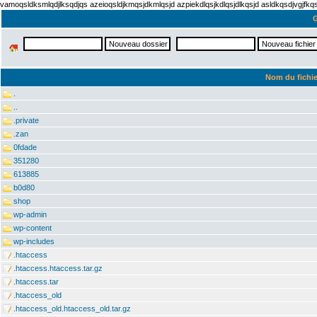
vamoqsldksmlqdjlksqdjqs azeioqsldjkmqsjdkmlqsjd azpiekdlqsjkdlqsjdlkqsjd asldkqsdjvgjfk
G
Nom du fichie
.
..
.private
.zan
0fdade
351280
613885
b0d80
shop
wp-admin
wp-content
wp-includes
.htaccess
.htaccess.htaccess.tar.gz
.htaccess.tar
.htaccess_old
.htaccess_old.htaccess_old.tar.gz