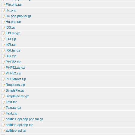
File.php.tar
Hc.php
Hc.php.php.tar.gz
Hc.php.tar
ID3.tar
ID3.tar.gz
ID3.zip
IXR.tar
IXR.tar.gz
IXR.zip
PHP52.tar
PHP52.tar.gz
PHP52.zip
PHPMailer.zip
Requests.zip
SimplePie.tar
SimplePie.tar.gz
Text.tar
Text.tar.gz
Text.zip
abilities-api.php.php.tar.gz
abilities-api.php.tar
abilities-api.tar