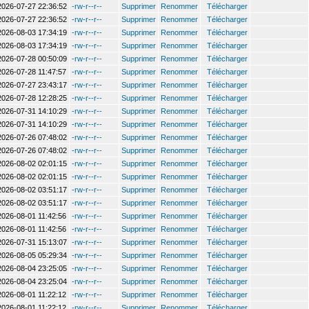
2026-07-27 22:36:52
-rw-r--r--
Supprimer
Renommer
Télécharger
2026-07-27 22:36:52
-rw-r--r--
Supprimer
Renommer
Télécharger
2026-08-03 17:34:19
-rw-r--r--
Supprimer
Renommer
Télécharger
2026-08-03 17:34:19
-rw-r--r--
Supprimer
Renommer
Télécharger
2026-07-28 00:50:09
-rw-r--r--
Supprimer
Renommer
Télécharger
2026-07-28 11:47:57
-rw-r--r--
Supprimer
Renommer
Télécharger
2026-07-27 23:43:17
-rw-r--r--
Supprimer
Renommer
Télécharger
2026-07-28 12:28:25
-rw-r--r--
Supprimer
Renommer
Télécharger
2026-07-31 14:10:29
-rw-r--r--
Supprimer
Renommer
Télécharger
2026-07-31 14:10:29
-rw-r--r--
Supprimer
Renommer
Télécharger
2026-07-26 07:48:02
-rw-r--r--
Supprimer
Renommer
Télécharger
2026-07-26 07:48:02
-rw-r--r--
Supprimer
Renommer
Télécharger
2026-08-02 02:01:15
-rw-r--r--
Supprimer
Renommer
Télécharger
2026-08-02 02:01:15
-rw-r--r--
Supprimer
Renommer
Télécharger
2026-08-02 03:51:17
-rw-r--r--
Supprimer
Renommer
Télécharger
2026-08-02 03:51:17
-rw-r--r--
Supprimer
Renommer
Télécharger
2026-08-01 11:42:56
-rw-r--r--
Supprimer
Renommer
Télécharger
2026-08-01 11:42:56
-rw-r--r--
Supprimer
Renommer
Télécharger
2026-07-31 15:13:07
-rw-r--r--
Supprimer
Renommer
Télécharger
2026-08-05 05:29:34
-rw-r--r--
Supprimer
Renommer
Télécharger
2026-08-04 23:25:05
-rw-r--r--
Supprimer
Renommer
Télécharger
2026-08-04 23:25:04
-rw-r--r--
Supprimer
Renommer
Télécharger
2026-08-01 11:22:12
-rw-r--r--
Supprimer
Renommer
Télécharger
2026-08-01 11:22:12
-rw-r--r--
Supprimer
Renommer
Télécharger