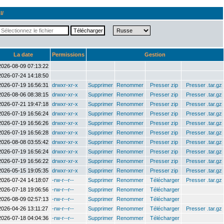
l/
La date
Permissions
Gestion
2026-08-09 07:13:22
2026-07-24 14:18:50
2026-07-19 16:56:31
drwxr-xr-x
Supprimer
Renommer
Presser zip
Presser .tar.gz
2026-08-06 08:38:15
drwxr-xr-x
Supprimer
Renommer
Presser zip
Presser .tar.gz
2026-07-21 19:47:18
drwxr-xr-x
Supprimer
Renommer
Presser zip
Presser .tar.gz
2026-07-19 16:56:24
drwxr-xr-x
Supprimer
Renommer
Presser zip
Presser .tar.gz
2026-07-19 16:56:26
drwxr-xr-x
Supprimer
Renommer
Presser zip
Presser .tar.gz
2026-07-19 16:56:28
drwxr-xr-x
Supprimer
Renommer
Presser zip
Presser .tar.gz
2026-08-08 03:55:42
drwxr-xr-x
Supprimer
Renommer
Presser zip
Presser .tar.gz
2026-07-19 16:56:24
drwxr-xr-x
Supprimer
Renommer
Presser zip
Presser .tar.gz
2026-07-19 16:56:22
drwxr-xr-x
Supprimer
Renommer
Presser zip
Presser .tar.gz
2026-05-15 19:05:35
drwxr-xr-x
Supprimer
Renommer
Presser zip
Presser .tar.gz
2026-07-24 14:18:07
-rw-r--r--
Supprimer
Renommer
Télécharger
Presser .tar.gz
2026-07-18 19:06:56
-rw-r--r--
Supprimer
Renommer
Télécharger
2026-08-09 02:57:13
-rw-r--r--
Supprimer
Renommer
Télécharger
2026-04-26 13:11:27
-rw-r--r--
Supprimer
Renommer
Télécharger
Presser .tar.gz
2026-07-18 04:04:36
-rw-r--r--
Supprimer
Renommer
Télécharger