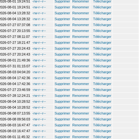
2026-08-01 19:24:51
-rw-r--r--
Supprimer
Renommer
Télécharger
2026-08-01 19:24:51
-rw-r--r--
Supprimer
Renommer
Télécharger
2026-08-04 13:28:32
-rw-r--r--
Supprimer
Renommer
Télécharger
2026-08-04 13:28:32
-rw-r--r--
Supprimer
Renommer
Télécharger
2026-07-27 07:37:08
-rw-r--r--
Supprimer
Renommer
Télécharger
2026-07-27 20:13:55
-rw-r--r--
Supprimer
Renommer
Télécharger
2026-07-27 08:11:07
-rw-r--r--
Supprimer
Renommer
Télécharger
2026-07-27 18:21:47
-rw-r--r--
Supprimer
Renommer
Télécharger
2026-07-27 20:24:43
-rw-r--r--
Supprimer
Renommer
Télécharger
2026-07-27 20:24:43
-rw-r--r--
Supprimer
Renommer
Télécharger
2026-08-01 21:49:36
-rw-r--r--
Supprimer
Renommer
Télécharger
2026-07-31 01:15:07
-rw-r--r--
Supprimer
Renommer
Télécharger
2026-08-03 04:04:20
-rw-r--r--
Supprimer
Renommer
Télécharger
2026-08-04 17:42:36
-rw-r--r--
Supprimer
Renommer
Télécharger
2026-08-04 17:42:36
-rw-r--r--
Supprimer
Renommer
Télécharger
2026-07-27 23:46:59
-rw-r--r--
Supprimer
Renommer
Télécharger
2026-07-28 12:24:21
-rw-r--r--
Supprimer
Renommer
Télécharger
2026-08-04 10:28:52
-rw-r--r--
Supprimer
Renommer
Télécharger
2026-08-04 10:28:52
-rw-r--r--
Supprimer
Renommer
Télécharger
2026-08-08 07:13:55
-rw-r--r--
Supprimer
Renommer
Télécharger
2026-08-08 09:56:03
-rw-r--r--
Supprimer
Renommer
Télécharger
2026-08-03 16:47:47
-rw-r--r--
Supprimer
Renommer
Télécharger
2026-08-03 16:47:47
-rw-r--r--
Supprimer
Renommer
Télécharger
2026-08-01 11:45:32
-rw-r--r--
Supprimer
Renommer
Télécharger