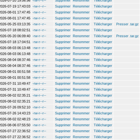
2026-07-20 19:06:56
-rw-r--r--
Supprimer
Renommer
Télécharger
2026-07-19 17:43:03
-rw-r--r--
Supprimer
Renommer
Télécharger
2026-08-01 17:47:45
-rw-r--r--
Supprimer
Renommer
Télécharger
2026-08-01 17:47:45
-rw-r--r--
Supprimer
Renommer
Télécharger
2026-05-25 03:13:35
-rw-r--r--
Supprimer
Renommer
Télécharger
Presser .tar.gz
2026-07-18 08:02:51
-rw-r--r--
Supprimer
Renommer
Télécharger
2026-05-20 06:09:40
-rw-r--r--
Supprimer
Renommer
Télécharger
Presser .tar.gz
2026-07-18 17:04:51
-rw-r--r--
Supprimer
Renommer
Télécharger
2026-08-03 06:13:48
-rw-r--r--
Supprimer
Renommer
Télécharger
2026-08-03 06:13:48
-rw-r--r--
Supprimer
Renommer
Télécharger
2026-08-04 08:37:46
-rw-r--r--
Supprimer
Renommer
Télécharger
2026-08-04 08:37:46
-rw-r--r--
Supprimer
Renommer
Télécharger
2026-08-01 00:51:58
-rw-r--r--
Supprimer
Renommer
Télécharger
2026-08-01 00:51:58
-rw-r--r--
Supprimer
Renommer
Télécharger
2026-07-31 10:49:47
-rw-r--r--
Supprimer
Renommer
Télécharger
2026-07-31 10:49:47
-rw-r--r--
Supprimer
Renommer
Télécharger
2026-08-02 02:35:21
-rw-r--r--
Supprimer
Renommer
Télécharger
2026-08-02 02:35:21
-rw-r--r--
Supprimer
Renommer
Télécharger
2026-07-26 09:52:10
-rw-r--r--
Supprimer
Renommer
Télécharger
2026-07-26 14:43:23
-rw-r--r--
Supprimer
Renommer
Télécharger
2026-08-02 02:48:23
-rw-r--r--
Supprimer
Renommer
Télécharger
2026-08-06 07:55:50
-rw-r--r--
Supprimer
Renommer
Télécharger
2026-07-27 22:36:52
-rw-r--r--
Supprimer
Renommer
Télécharger
2026-07-27 22:36:52
-rw-r--r--
Supprimer
Renommer
Télécharger