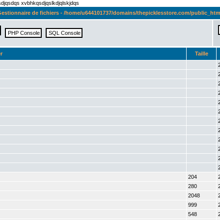
qsdjqsdqs xvbhkqsdjqslkdjqlskjdqs
estionnaire de fichiers - /home/u644101737/domains/thepicklesstore.com/public_htm
r
Taille
204
280
2048
999
548