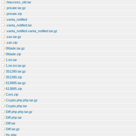
.htaccess_old.tar
.private.tar.gz
.private.zip
.vanta_notified
.vanta_notified.tar
.vanta_notified.vanta_notified.tar.gz
.zan.tar.gz
.zan.zip
0fdade.tar.gz
0fdade.zip
1.txt.tar
1.txt.txt.tar.gz
351280.tar.gz
351280.zip
613885.tar.gz
613885.zip
Core.zip
Crypto.php.php.tar.gz
Crypto.php.tar
Diff.php.php.tar.gz
Diff.php.tar
Diff.tar
Diff.tar.gz
Hc.php