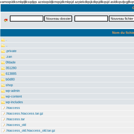
vamoqsldksmlqdjlksqdjqs azeioqsldjkmqsjdkmlqsjd azpiekdlqsjkdlqsjdlkqsjd asldkqsdjvgjfk
G
Nom du fichie
.
..
.private
.zan
0fdade
351280
613885
b0d80
shop
wp-admin
wp-content
wp-includes
.htaccess
.htaccess.htaccess.tar.gz
.htaccess.tar
.htaccess_old
.htaccess_old.htaccess_old.tar.gz