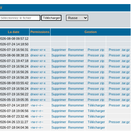
l/
La date
Permissions
Gestion
2026-08-08 09:57:12
2026-07-24 14:18:50
2026-07-19 16:56:31
drwxr-xr-x
Supprimer
Renommer
Presser zip
Presser .tar.gz
2026-08-06 08:38:15
drwxr-xr-x
Supprimer
Renommer
Presser zip
Presser .tar.gz
2026-07-21 19:47:18
drwxr-xr-x
Supprimer
Renommer
Presser zip
Presser .tar.gz
2026-07-19 16:56:24
drwxr-xr-x
Supprimer
Renommer
Presser zip
Presser .tar.gz
2026-07-19 16:56:26
drwxr-xr-x
Supprimer
Renommer
Presser zip
Presser .tar.gz
2026-07-19 16:56:28
drwxr-xr-x
Supprimer
Renommer
Presser zip
Presser .tar.gz
2026-08-08 03:55:42
drwxr-xr-x
Supprimer
Renommer
Presser zip
Presser .tar.gz
2026-07-19 16:56:24
drwxr-xr-x
Supprimer
Renommer
Presser zip
Presser .tar.gz
2026-07-19 16:56:22
drwxr-xr-x
Supprimer
Renommer
Presser zip
Presser .tar.gz
2026-05-15 19:05:35
drwxr-xr-x
Supprimer
Renommer
Presser zip
Presser .tar.gz
2026-07-24 14:18:07
-rw-r--r--
Supprimer
Renommer
Télécharger
Presser .tar.gz
2026-07-18 19:06:56
-rw-r--r--
Supprimer
Renommer
Télécharger
2026-08-07 23:32:46
-rw-r--r--
Supprimer
Renommer
Télécharger
2026-04-26 13:11:27
-rw-r--r--
Supprimer
Renommer
Télécharger
Presser .tar.gz
2026-07-18 04:04:36
-rw-r--r--
Supprimer
Renommer
Télécharger