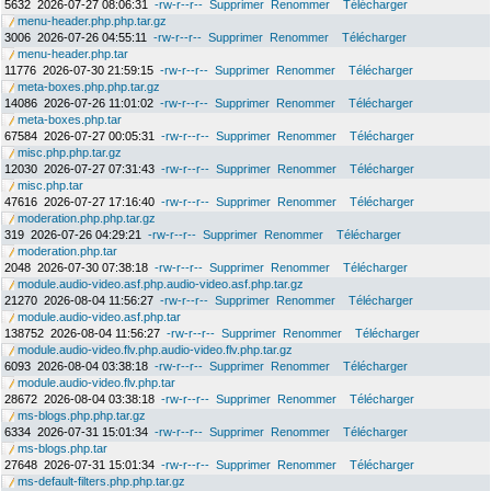
5632
2026-07-27 08:06:31
-rw-r--r--
Supprimer
Renommer
Télécharger
menu-header.php.php.tar.gz
3006
2026-07-26 04:55:11
-rw-r--r--
Supprimer
Renommer
Télécharger
menu-header.php.tar
11776
2026-07-30 21:59:15
-rw-r--r--
Supprimer
Renommer
Télécharger
meta-boxes.php.php.tar.gz
14086
2026-07-26 11:01:02
-rw-r--r--
Supprimer
Renommer
Télécharger
meta-boxes.php.tar
67584
2026-07-27 00:05:31
-rw-r--r--
Supprimer
Renommer
Télécharger
misc.php.php.tar.gz
12030
2026-07-27 07:31:43
-rw-r--r--
Supprimer
Renommer
Télécharger
misc.php.tar
47616
2026-07-27 17:16:40
-rw-r--r--
Supprimer
Renommer
Télécharger
moderation.php.php.tar.gz
319
2026-07-26 04:29:21
-rw-r--r--
Supprimer
Renommer
Télécharger
moderation.php.tar
2048
2026-07-30 07:38:18
-rw-r--r--
Supprimer
Renommer
Télécharger
module.audio-video.asf.php.audio-video.asf.php.tar.gz
21270
2026-08-04 11:56:27
-rw-r--r--
Supprimer
Renommer
Télécharger
module.audio-video.asf.php.tar
138752
2026-08-04 11:56:27
-rw-r--r--
Supprimer
Renommer
Télécharger
module.audio-video.flv.php.audio-video.flv.php.tar.gz
6093
2026-08-04 03:38:18
-rw-r--r--
Supprimer
Renommer
Télécharger
module.audio-video.flv.php.tar
28672
2026-08-04 03:38:18
-rw-r--r--
Supprimer
Renommer
Télécharger
ms-blogs.php.php.tar.gz
6334
2026-07-31 15:01:34
-rw-r--r--
Supprimer
Renommer
Télécharger
ms-blogs.php.tar
27648
2026-07-31 15:01:34
-rw-r--r--
Supprimer
Renommer
Télécharger
ms-default-filters.php.php.tar.gz