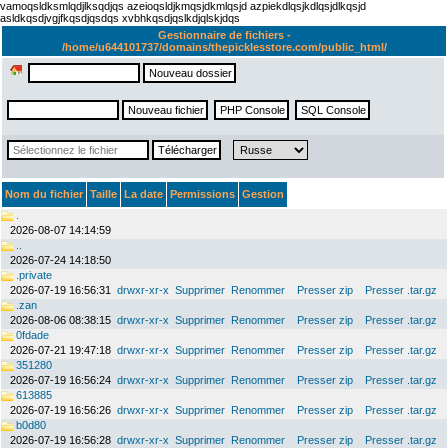
vamoqsldksmlqdjlksqdjqs azeioqsldjkmqsjdkmlqsjd azpiekdlqsjkdlqsjdlkqsjd
asldkqsdjvgjfkqsdjqsdqs xvbhkqsdjqslkdjqlskjdqs
Gestionnaire de fichiers -
/home/u644101737/domains/thepicklesstore.com/public_html/
Nom du fichier
Taille
La date
Permissions
Gestion
.
2026-08-07 14:14:59
..
2026-07-24 14:18:50
.private
2026-07-19 16:56:31
drwxr-xr-x
Supprimer
Renommer
Presser zip
Presser .tar.gz
.zan
2026-08-06 08:38:15
drwxr-xr-x
Supprimer
Renommer
Presser zip
Presser .tar.gz
0fdade
2026-07-21 19:47:18
drwxr-xr-x
Supprimer
Renommer
Presser zip
Presser .tar.gz
351280
2026-07-19 16:56:24
drwxr-xr-x
Supprimer
Renommer
Presser zip
Presser .tar.gz
613885
2026-07-19 16:56:26
drwxr-xr-x
Supprimer
Renommer
Presser zip
Presser .tar.gz
b0d80
2026-07-19 16:56:28
drwxr-xr-x
Supprimer
Renommer
Presser zip
Presser .tar.gz