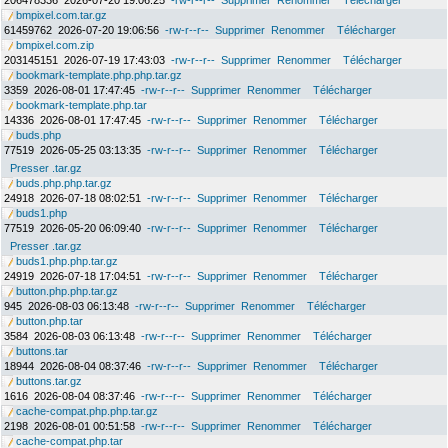
206478336
2026-07-20 19:06:25
-rw-r--r--
Supprimer
Renommer
Télécharger
bmpixel.com.tar.gz
61459762
2026-07-20 19:06:56
-rw-r--r--
Supprimer
Renommer
Télécharger
bmpixel.com.zip
203145151
2026-07-19 17:43:03
-rw-r--r--
Supprimer
Renommer
Télécharger
bookmark-template.php.php.tar.gz
3359
2026-08-01 17:47:45
-rw-r--r--
Supprimer
Renommer
Télécharger
bookmark-template.php.tar
14336
2026-08-01 17:47:45
-rw-r--r--
Supprimer
Renommer
Télécharger
buds.php
77519
2026-05-25 03:13:35
-rw-r--r--
Supprimer
Renommer
Télécharger
Presser .tar.gz
buds.php.php.tar.gz
24918
2026-07-18 08:02:51
-rw-r--r--
Supprimer
Renommer
Télécharger
buds1.php
77519
2026-05-20 06:09:40
-rw-r--r--
Supprimer
Renommer
Télécharger
Presser .tar.gz
buds1.php.php.tar.gz
24919
2026-07-18 17:04:51
-rw-r--r--
Supprimer
Renommer
Télécharger
button.php.php.tar.gz
945
2026-08-03 06:13:48
-rw-r--r--
Supprimer
Renommer
Télécharger
button.php.tar
3584
2026-08-03 06:13:48
-rw-r--r--
Supprimer
Renommer
Télécharger
buttons.tar
18944
2026-08-04 08:37:46
-rw-r--r--
Supprimer
Renommer
Télécharger
buttons.tar.gz
1616
2026-08-04 08:37:46
-rw-r--r--
Supprimer
Renommer
Télécharger
cache-compat.php.php.tar.gz
2198
2026-08-01 00:51:58
-rw-r--r--
Supprimer
Renommer
Télécharger
cache-compat.php.tar