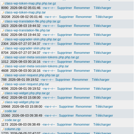
class-wp-token-map.php.php.tar.gz
8090
2026-08-02 05:01:46
-rw-r--r--
Supprimer
Renommer
Télécharger
class-wp-token-map.php.tar
30208
2026-08-02 05:01:46
-rw-r--r--
Supprimer
Renommer
Télécharger
class-wp-translation-file.php.php.tar.gz
1823
2026-08-03 19:44:32
-rw-r--r--
Supprimer
Renommer
Télécharger
class-wp-translation-file.php.tar
8192
2026-08-03 19:44:32
-rw-r--r--
Supprimer
Renommer
Télécharger
class-wp-upgrader-skin.php.php.tar.gz
2304
2026-07-27 07:34:37
-rw-r--r--
Supprimer
Renommer
Télécharger
class-wp-upgrader-skin.php.tar
8704
2026-07-27 07:34:37
-rw-r--r--
Supprimer
Renommer
Télécharger
class-wp-user-meta-session-tokens.php.php.tar.gz
1012
2026-08-03 00:16:16
-rw-r--r--
Supprimer
Renommer
Télécharger
class-wp-user-meta-session-tokens.php.tar
4608
2026-08-03 00:16:16
-rw-r--r--
Supprimer
Renommer
Télécharger
class-wp-user-request.php.php.tar.gz
788
2026-08-01 09:19:52
-rw-r--r--
Supprimer
Renommer
Télécharger
class-wp-user-request.php.tar
4096
2026-08-01 09:19:52
-rw-r--r--
Supprimer
Renommer
Télécharger
class-wp-widget.php.php.tar.gz
4542
2026-08-03 15:08:00
-rw-r--r--
Supprimer
Renommer
Télécharger
class-wp-widget.php.tar
19968
2026-08-03 15:08:00
-rw-r--r--
Supprimer
Renommer
Télécharger
code.tar
15360
2026-08-03 09:38:49
-rw-r--r--
Supprimer
Renommer
Télécharger
code.tar.gz
1173
2026-08-03 09:38:49
-rw-r--r--
Supprimer
Renommer
Télécharger
column.zip
1770
2026-08-05 02:47:07
-rw-r--r--
Supprimer
Renommer
Télécharger