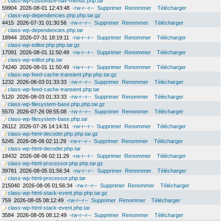
class-wp-customize-nav-menus.php.tar
59904
2026-08-01 12:43:48
-rw-r--r--
Supprimer
Renommer
Télécharger
class-wp-dependencies.php.php.tar.gz
4415
2026-07-31 01:30:56
-rw-r--r--
Supprimer
Renommer
Télécharger
class-wp-dependencies.php.tar
18944
2026-07-31 18:19:11
-rw-r--r--
Supprimer
Renommer
Télécharger
class-wp-editor.php.php.tar.gz
17091
2026-08-01 11:50:49
-rw-r--r--
Supprimer
Renommer
Télécharger
class-wp-editor.php.tar
74240
2026-08-01 11:50:49
-rw-r--r--
Supprimer
Renommer
Télécharger
class-wp-feed-cache-transient.php.php.tar.gz
1232
2026-08-03 01:33:33
-rw-r--r--
Supprimer
Renommer
Télécharger
class-wp-feed-cache-transient.php.tar
5120
2026-08-03 01:33:33
-rw-r--r--
Supprimer
Renommer
Télécharger
class-wp-filesystem-base.php.php.tar.gz
5570
2026-07-26 09:55:08
-rw-r--r--
Supprimer
Renommer
Télécharger
class-wp-filesystem-base.php.tar
26112
2026-07-26 14:14:31
-rw-r--r--
Supprimer
Renommer
Télécharger
class-wp-html-decoder.php.php.tar.gz
5245
2026-08-06 02:11:29
-rw-r--r--
Supprimer
Renommer
Télécharger
class-wp-html-decoder.php.tar
18432
2026-08-06 02:11:29
-rw-r--r--
Supprimer
Renommer
Télécharger
class-wp-html-processor.php.php.tar.gz
39781
2026-08-05 01:56:34
-rw-r--r--
Supprimer
Renommer
Télécharger
class-wp-html-processor.php.tar
215040
2026-08-05 01:56:34
-rw-r--r--
Supprimer
Renommer
Télécharger
class-wp-html-stack-event.php.php.tar.gz
759
2026-08-05 08:12:49
-rw-r--r--
Supprimer
Renommer
Télécharger
class-wp-html-stack-event.php.tar
3584
2026-08-05 08:12:49
-rw-r--r--
Supprimer
Renommer
Télécharger