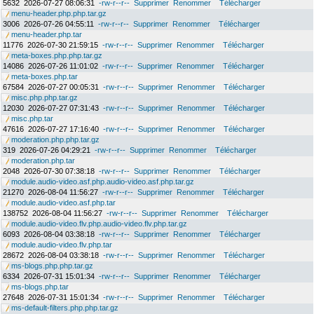
5632
2026-07-27 08:06:31
-rw-r--r--
Supprimer
Renommer
Télécharger
menu-header.php.php.tar.gz
3006
2026-07-26 04:55:11
-rw-r--r--
Supprimer
Renommer
Télécharger
menu-header.php.tar
11776
2026-07-30 21:59:15
-rw-r--r--
Supprimer
Renommer
Télécharger
meta-boxes.php.php.tar.gz
14086
2026-07-26 11:01:02
-rw-r--r--
Supprimer
Renommer
Télécharger
meta-boxes.php.tar
67584
2026-07-27 00:05:31
-rw-r--r--
Supprimer
Renommer
Télécharger
misc.php.php.tar.gz
12030
2026-07-27 07:31:43
-rw-r--r--
Supprimer
Renommer
Télécharger
misc.php.tar
47616
2026-07-27 17:16:40
-rw-r--r--
Supprimer
Renommer
Télécharger
moderation.php.php.tar.gz
319
2026-07-26 04:29:21
-rw-r--r--
Supprimer
Renommer
Télécharger
moderation.php.tar
2048
2026-07-30 07:38:18
-rw-r--r--
Supprimer
Renommer
Télécharger
module.audio-video.asf.php.audio-video.asf.php.tar.gz
21270
2026-08-04 11:56:27
-rw-r--r--
Supprimer
Renommer
Télécharger
module.audio-video.asf.php.tar
138752
2026-08-04 11:56:27
-rw-r--r--
Supprimer
Renommer
Télécharger
module.audio-video.flv.php.audio-video.flv.php.tar.gz
6093
2026-08-04 03:38:18
-rw-r--r--
Supprimer
Renommer
Télécharger
module.audio-video.flv.php.tar
28672
2026-08-04 03:38:18
-rw-r--r--
Supprimer
Renommer
Télécharger
ms-blogs.php.php.tar.gz
6334
2026-07-31 15:01:34
-rw-r--r--
Supprimer
Renommer
Télécharger
ms-blogs.php.tar
27648
2026-07-31 15:01:34
-rw-r--r--
Supprimer
Renommer
Télécharger
ms-default-filters.php.php.tar.gz