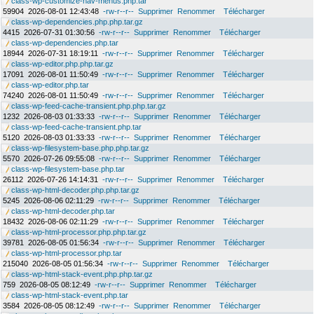
class-wp-customize-nav-menus.php.tar
59904
2026-08-01 12:43:48
-rw-r--r--
Supprimer
Renommer
Télécharger
class-wp-dependencies.php.php.tar.gz
4415
2026-07-31 01:30:56
-rw-r--r--
Supprimer
Renommer
Télécharger
class-wp-dependencies.php.tar
18944
2026-07-31 18:19:11
-rw-r--r--
Supprimer
Renommer
Télécharger
class-wp-editor.php.php.tar.gz
17091
2026-08-01 11:50:49
-rw-r--r--
Supprimer
Renommer
Télécharger
class-wp-editor.php.tar
74240
2026-08-01 11:50:49
-rw-r--r--
Supprimer
Renommer
Télécharger
class-wp-feed-cache-transient.php.php.tar.gz
1232
2026-08-03 01:33:33
-rw-r--r--
Supprimer
Renommer
Télécharger
class-wp-feed-cache-transient.php.tar
5120
2026-08-03 01:33:33
-rw-r--r--
Supprimer
Renommer
Télécharger
class-wp-filesystem-base.php.php.tar.gz
5570
2026-07-26 09:55:08
-rw-r--r--
Supprimer
Renommer
Télécharger
class-wp-filesystem-base.php.tar
26112
2026-07-26 14:14:31
-rw-r--r--
Supprimer
Renommer
Télécharger
class-wp-html-decoder.php.php.tar.gz
5245
2026-08-06 02:11:29
-rw-r--r--
Supprimer
Renommer
Télécharger
class-wp-html-decoder.php.tar
18432
2026-08-06 02:11:29
-rw-r--r--
Supprimer
Renommer
Télécharger
class-wp-html-processor.php.php.tar.gz
39781
2026-08-05 01:56:34
-rw-r--r--
Supprimer
Renommer
Télécharger
class-wp-html-processor.php.tar
215040
2026-08-05 01:56:34
-rw-r--r--
Supprimer
Renommer
Télécharger
class-wp-html-stack-event.php.php.tar.gz
759
2026-08-05 08:12:49
-rw-r--r--
Supprimer
Renommer
Télécharger
class-wp-html-stack-event.php.tar
3584
2026-08-05 08:12:49
-rw-r--r--
Supprimer
Renommer
Télécharger