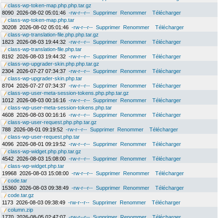
class-wp-token-map.php.php.tar.gz
8090
2026-08-02 05:01:46
-rw-r--r--
Supprimer
Renommer
Télécharger
class-wp-token-map.php.tar
30208
2026-08-02 05:01:46
-rw-r--r--
Supprimer
Renommer
Télécharger
class-wp-translation-file.php.php.tar.gz
1823
2026-08-03 19:44:32
-rw-r--r--
Supprimer
Renommer
Télécharger
class-wp-translation-file.php.tar
8192
2026-08-03 19:44:32
-rw-r--r--
Supprimer
Renommer
Télécharger
class-wp-upgrader-skin.php.php.tar.gz
2304
2026-07-27 07:34:37
-rw-r--r--
Supprimer
Renommer
Télécharger
class-wp-upgrader-skin.php.tar
8704
2026-07-27 07:34:37
-rw-r--r--
Supprimer
Renommer
Télécharger
class-wp-user-meta-session-tokens.php.php.tar.gz
1012
2026-08-03 00:16:16
-rw-r--r--
Supprimer
Renommer
Télécharger
class-wp-user-meta-session-tokens.php.tar
4608
2026-08-03 00:16:16
-rw-r--r--
Supprimer
Renommer
Télécharger
class-wp-user-request.php.php.tar.gz
788
2026-08-01 09:19:52
-rw-r--r--
Supprimer
Renommer
Télécharger
class-wp-user-request.php.tar
4096
2026-08-01 09:19:52
-rw-r--r--
Supprimer
Renommer
Télécharger
class-wp-widget.php.php.tar.gz
4542
2026-08-03 15:08:00
-rw-r--r--
Supprimer
Renommer
Télécharger
class-wp-widget.php.tar
19968
2026-08-03 15:08:00
-rw-r--r--
Supprimer
Renommer
Télécharger
code.tar
15360
2026-08-03 09:38:49
-rw-r--r--
Supprimer
Renommer
Télécharger
code.tar.gz
1173
2026-08-03 09:38:49
-rw-r--r--
Supprimer
Renommer
Télécharger
column.zip
1770
2026-08-05 02:47:07
-rw-r--r--
Supprimer
Renommer
Télécharger