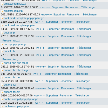
206478336
2026-07-20 19:06:25
-rw-r--r--
Supprimer
Renommer
Télécharger
bmpixel.com.tar.gz
61459762
2026-07-20 19:06:56
-rw-r--r--
Supprimer
Renommer
Télécharger
bmpixel.com.zip
203145151
2026-07-19 17:43:03
-rw-r--r--
Supprimer
Renommer
Télécharger
bookmark-template.php.php.tar.gz
3359
2026-08-01 17:47:45
-rw-r--r--
Supprimer
Renommer
Télécharger
bookmark-template.php.tar
14336
2026-08-01 17:47:45
-rw-r--r--
Supprimer
Renommer
Télécharger
buds.php
77519
2026-05-25 03:13:35
-rw-r--r--
Supprimer
Renommer
Télécharger
Presser .tar.gz
buds.php.php.tar.gz
24918
2026-07-18 08:02:51
-rw-r--r--
Supprimer
Renommer
Télécharger
buds1.php
77519
2026-05-20 06:09:40
-rw-r--r--
Supprimer
Renommer
Télécharger
Presser .tar.gz
buds1.php.php.tar.gz
24919
2026-07-18 17:04:51
-rw-r--r--
Supprimer
Renommer
Télécharger
button.php.php.tar.gz
945
2026-08-03 06:13:48
-rw-r--r--
Supprimer
Renommer
Télécharger
button.php.tar
3584
2026-08-03 06:13:48
-rw-r--r--
Supprimer
Renommer
Télécharger
buttons.tar
18944
2026-08-04 08:37:46
-rw-r--r--
Supprimer
Renommer
Télécharger
buttons.tar.gz
1616
2026-08-04 08:37:46
-rw-r--r--
Supprimer
Renommer
Télécharger
cache-compat.php.php.tar.gz
2198
2026-08-01 00:51:58
-rw-r--r--
Supprimer
Renommer
Télécharger
cache-compat.php.tar