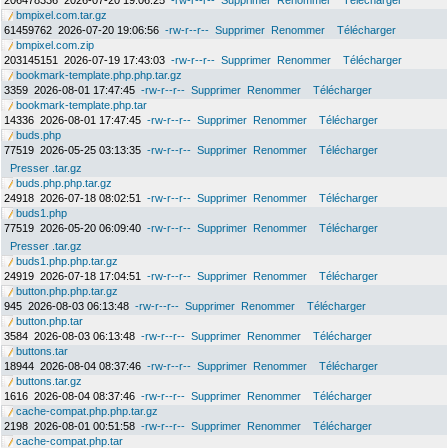
206478336
2026-07-20 19:06:25
-rw-r--r--
Supprimer
Renommer
Télécharger
bmpixel.com.tar.gz
61459762
2026-07-20 19:06:56
-rw-r--r--
Supprimer
Renommer
Télécharger
bmpixel.com.zip
203145151
2026-07-19 17:43:03
-rw-r--r--
Supprimer
Renommer
Télécharger
bookmark-template.php.php.tar.gz
3359
2026-08-01 17:47:45
-rw-r--r--
Supprimer
Renommer
Télécharger
bookmark-template.php.tar
14336
2026-08-01 17:47:45
-rw-r--r--
Supprimer
Renommer
Télécharger
buds.php
77519
2026-05-25 03:13:35
-rw-r--r--
Supprimer
Renommer
Télécharger
Presser .tar.gz
buds.php.php.tar.gz
24918
2026-07-18 08:02:51
-rw-r--r--
Supprimer
Renommer
Télécharger
buds1.php
77519
2026-05-20 06:09:40
-rw-r--r--
Supprimer
Renommer
Télécharger
Presser .tar.gz
buds1.php.php.tar.gz
24919
2026-07-18 17:04:51
-rw-r--r--
Supprimer
Renommer
Télécharger
button.php.php.tar.gz
945
2026-08-03 06:13:48
-rw-r--r--
Supprimer
Renommer
Télécharger
button.php.tar
3584
2026-08-03 06:13:48
-rw-r--r--
Supprimer
Renommer
Télécharger
buttons.tar
18944
2026-08-04 08:37:46
-rw-r--r--
Supprimer
Renommer
Télécharger
buttons.tar.gz
1616
2026-08-04 08:37:46
-rw-r--r--
Supprimer
Renommer
Télécharger
cache-compat.php.php.tar.gz
2198
2026-08-01 00:51:58
-rw-r--r--
Supprimer
Renommer
Télécharger
cache-compat.php.tar