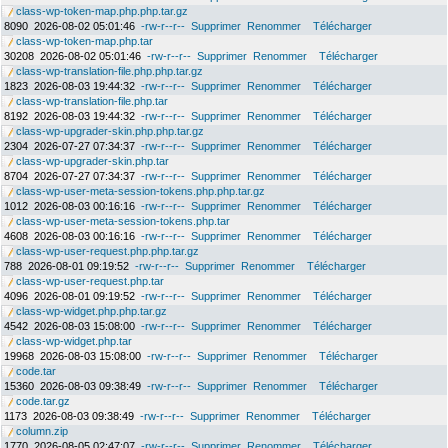
class-wp-token-map.php.php.tar.gz
8090
2026-08-02 05:01:46
-rw-r--r--
Supprimer
Renommer
Télécharger
class-wp-token-map.php.tar
30208
2026-08-02 05:01:46
-rw-r--r--
Supprimer
Renommer
Télécharger
class-wp-translation-file.php.php.tar.gz
1823
2026-08-03 19:44:32
-rw-r--r--
Supprimer
Renommer
Télécharger
class-wp-translation-file.php.tar
8192
2026-08-03 19:44:32
-rw-r--r--
Supprimer
Renommer
Télécharger
class-wp-upgrader-skin.php.php.tar.gz
2304
2026-07-27 07:34:37
-rw-r--r--
Supprimer
Renommer
Télécharger
class-wp-upgrader-skin.php.tar
8704
2026-07-27 07:34:37
-rw-r--r--
Supprimer
Renommer
Télécharger
class-wp-user-meta-session-tokens.php.php.tar.gz
1012
2026-08-03 00:16:16
-rw-r--r--
Supprimer
Renommer
Télécharger
class-wp-user-meta-session-tokens.php.tar
4608
2026-08-03 00:16:16
-rw-r--r--
Supprimer
Renommer
Télécharger
class-wp-user-request.php.php.tar.gz
788
2026-08-01 09:19:52
-rw-r--r--
Supprimer
Renommer
Télécharger
class-wp-user-request.php.tar
4096
2026-08-01 09:19:52
-rw-r--r--
Supprimer
Renommer
Télécharger
class-wp-widget.php.php.tar.gz
4542
2026-08-03 15:08:00
-rw-r--r--
Supprimer
Renommer
Télécharger
class-wp-widget.php.tar
19968
2026-08-03 15:08:00
-rw-r--r--
Supprimer
Renommer
Télécharger
code.tar
15360
2026-08-03 09:38:49
-rw-r--r--
Supprimer
Renommer
Télécharger
code.tar.gz
1173
2026-08-03 09:38:49
-rw-r--r--
Supprimer
Renommer
Télécharger
column.zip
1770
2026-08-05 02:47:07
-rw-r--r--
Supprimer
Renommer
Télécharger