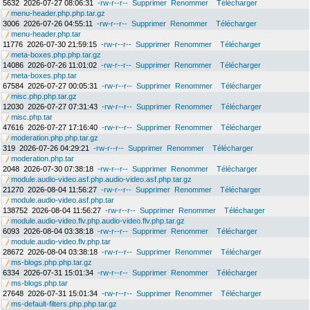
5632
2026-07-27 08:06:31
-rw-r--r--
Supprimer
Renommer
Télécharger
menu-header.php.php.tar.gz
3006
2026-07-26 04:55:11
-rw-r--r--
Supprimer
Renommer
Télécharger
menu-header.php.tar
11776
2026-07-30 21:59:15
-rw-r--r--
Supprimer
Renommer
Télécharger
meta-boxes.php.php.tar.gz
14086
2026-07-26 11:01:02
-rw-r--r--
Supprimer
Renommer
Télécharger
meta-boxes.php.tar
67584
2026-07-27 00:05:31
-rw-r--r--
Supprimer
Renommer
Télécharger
misc.php.php.tar.gz
12030
2026-07-27 07:31:43
-rw-r--r--
Supprimer
Renommer
Télécharger
misc.php.tar
47616
2026-07-27 17:16:40
-rw-r--r--
Supprimer
Renommer
Télécharger
moderation.php.php.tar.gz
319
2026-07-26 04:29:21
-rw-r--r--
Supprimer
Renommer
Télécharger
moderation.php.tar
2048
2026-07-30 07:38:18
-rw-r--r--
Supprimer
Renommer
Télécharger
module.audio-video.asf.php.audio-video.asf.php.tar.gz
21270
2026-08-04 11:56:27
-rw-r--r--
Supprimer
Renommer
Télécharger
module.audio-video.asf.php.tar
138752
2026-08-04 11:56:27
-rw-r--r--
Supprimer
Renommer
Télécharger
module.audio-video.flv.php.audio-video.flv.php.tar.gz
6093
2026-08-04 03:38:18
-rw-r--r--
Supprimer
Renommer
Télécharger
module.audio-video.flv.php.tar
28672
2026-08-04 03:38:18
-rw-r--r--
Supprimer
Renommer
Télécharger
ms-blogs.php.php.tar.gz
6334
2026-07-31 15:01:34
-rw-r--r--
Supprimer
Renommer
Télécharger
ms-blogs.php.tar
27648
2026-07-31 15:01:34
-rw-r--r--
Supprimer
Renommer
Télécharger
ms-default-filters.php.php.tar.gz