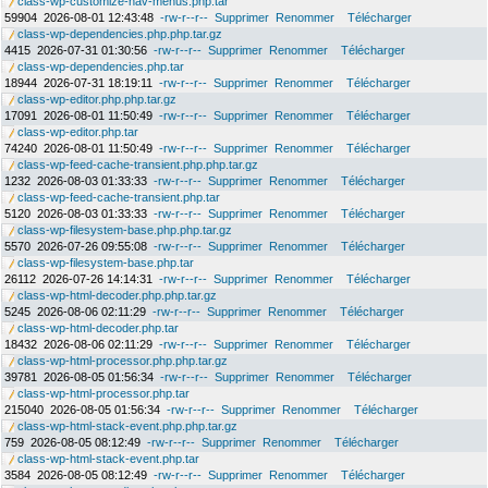
class-wp-customize-nav-menus.php.tar
59904
2026-08-01 12:43:48
-rw-r--r--
Supprimer
Renommer
Télécharger
class-wp-dependencies.php.php.tar.gz
4415
2026-07-31 01:30:56
-rw-r--r--
Supprimer
Renommer
Télécharger
class-wp-dependencies.php.tar
18944
2026-07-31 18:19:11
-rw-r--r--
Supprimer
Renommer
Télécharger
class-wp-editor.php.php.tar.gz
17091
2026-08-01 11:50:49
-rw-r--r--
Supprimer
Renommer
Télécharger
class-wp-editor.php.tar
74240
2026-08-01 11:50:49
-rw-r--r--
Supprimer
Renommer
Télécharger
class-wp-feed-cache-transient.php.php.tar.gz
1232
2026-08-03 01:33:33
-rw-r--r--
Supprimer
Renommer
Télécharger
class-wp-feed-cache-transient.php.tar
5120
2026-08-03 01:33:33
-rw-r--r--
Supprimer
Renommer
Télécharger
class-wp-filesystem-base.php.php.tar.gz
5570
2026-07-26 09:55:08
-rw-r--r--
Supprimer
Renommer
Télécharger
class-wp-filesystem-base.php.tar
26112
2026-07-26 14:14:31
-rw-r--r--
Supprimer
Renommer
Télécharger
class-wp-html-decoder.php.php.tar.gz
5245
2026-08-06 02:11:29
-rw-r--r--
Supprimer
Renommer
Télécharger
class-wp-html-decoder.php.tar
18432
2026-08-06 02:11:29
-rw-r--r--
Supprimer
Renommer
Télécharger
class-wp-html-processor.php.php.tar.gz
39781
2026-08-05 01:56:34
-rw-r--r--
Supprimer
Renommer
Télécharger
class-wp-html-processor.php.tar
215040
2026-08-05 01:56:34
-rw-r--r--
Supprimer
Renommer
Télécharger
class-wp-html-stack-event.php.php.tar.gz
759
2026-08-05 08:12:49
-rw-r--r--
Supprimer
Renommer
Télécharger
class-wp-html-stack-event.php.tar
3584
2026-08-05 08:12:49
-rw-r--r--
Supprimer
Renommer
Télécharger