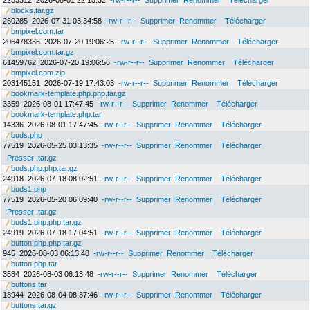
2253312
2026-08-01 22:15:32
-rw-r--r--
Supprimer
Renommer
Télécharger
blocks.tar.gz
260285
2026-07-31 03:34:58
-rw-r--r--
Supprimer
Renommer
Télécharger
bmpixel.com.tar
206478336
2026-07-20 19:06:25
-rw-r--r--
Supprimer
Renommer
Télécharger
bmpixel.com.tar.gz
61459762
2026-07-20 19:06:56
-rw-r--r--
Supprimer
Renommer
Télécharger
bmpixel.com.zip
203145151
2026-07-19 17:43:03
-rw-r--r--
Supprimer
Renommer
Télécharger
bookmark-template.php.php.tar.gz
3359
2026-08-01 17:47:45
-rw-r--r--
Supprimer
Renommer
Télécharger
bookmark-template.php.tar
14336
2026-08-01 17:47:45
-rw-r--r--
Supprimer
Renommer
Télécharger
buds.php
77519
2026-05-25 03:13:35
-rw-r--r--
Supprimer
Renommer
Télécharger
Presser .tar.gz
buds.php.php.tar.gz
24918
2026-07-18 08:02:51
-rw-r--r--
Supprimer
Renommer
Télécharger
buds1.php
77519
2026-05-20 06:09:40
-rw-r--r--
Supprimer
Renommer
Télécharger
Presser .tar.gz
buds1.php.php.tar.gz
24919
2026-07-18 17:04:51
-rw-r--r--
Supprimer
Renommer
Télécharger
button.php.php.tar.gz
945
2026-08-03 06:13:48
-rw-r--r--
Supprimer
Renommer
Télécharger
button.php.tar
3584
2026-08-03 06:13:48
-rw-r--r--
Supprimer
Renommer
Télécharger
buttons.tar
18944
2026-08-04 08:37:46
-rw-r--r--
Supprimer
Renommer
Télécharger
buttons.tar.gz