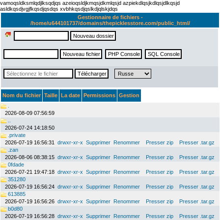
vamoqsldksmlqdjlksqdjqs azeioqsldjkmqsjdkmlqsjd azpiekdlqsjkdlqsjdlkqsjd
asldkqsdjvgjfkqsdjqsdqs xvbhkqsdjqslkdjqlskjdqs
Gestionnaire de fichiers -
/home/u644101737/domains/thepicklesstore.com/public_html/
Nom du fichier
Taille
La date
Permissions
Gestion
.
2026-08-09 07:56:59
..
2026-07-24 14:18:50
.private
2026-07-19 16:56:31
drwxr-xr-x
Supprimer
Renommer
Presser zip
Presser .tar.gz
.zan
2026-08-06 08:38:15
drwxr-xr-x
Supprimer
Renommer
Presser zip
Presser .tar.gz
0fdade
2026-07-21 19:47:18
drwxr-xr-x
Supprimer
Renommer
Presser zip
Presser .tar.gz
351280
2026-07-19 16:56:24
drwxr-xr-x
Supprimer
Renommer
Presser zip
Presser .tar.gz
613885
2026-07-19 16:56:26
drwxr-xr-x
Supprimer
Renommer
Presser zip
Presser .tar.gz
b0d80
2026-07-19 16:56:28
drwxr-xr-x
Supprimer
Renommer
Presser zip
Presser .tar.gz