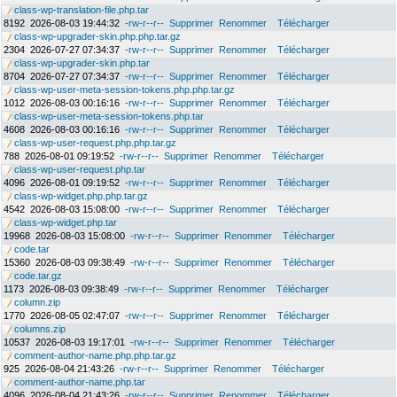
class-wp-translation-file.php.tar
8192
2026-08-03 19:44:32
-rw-r--r--
Supprimer
Renommer
Télécharger
class-wp-upgrader-skin.php.php.tar.gz
2304
2026-07-27 07:34:37
-rw-r--r--
Supprimer
Renommer
Télécharger
class-wp-upgrader-skin.php.tar
8704
2026-07-27 07:34:37
-rw-r--r--
Supprimer
Renommer
Télécharger
class-wp-user-meta-session-tokens.php.php.tar.gz
1012
2026-08-03 00:16:16
-rw-r--r--
Supprimer
Renommer
Télécharger
class-wp-user-meta-session-tokens.php.tar
4608
2026-08-03 00:16:16
-rw-r--r--
Supprimer
Renommer
Télécharger
class-wp-user-request.php.php.tar.gz
788
2026-08-01 09:19:52
-rw-r--r--
Supprimer
Renommer
Télécharger
class-wp-user-request.php.tar
4096
2026-08-01 09:19:52
-rw-r--r--
Supprimer
Renommer
Télécharger
class-wp-widget.php.php.tar.gz
4542
2026-08-03 15:08:00
-rw-r--r--
Supprimer
Renommer
Télécharger
class-wp-widget.php.tar
19968
2026-08-03 15:08:00
-rw-r--r--
Supprimer
Renommer
Télécharger
code.tar
15360
2026-08-03 09:38:49
-rw-r--r--
Supprimer
Renommer
Télécharger
code.tar.gz
1173
2026-08-03 09:38:49
-rw-r--r--
Supprimer
Renommer
Télécharger
column.zip
1770
2026-08-05 02:47:07
-rw-r--r--
Supprimer
Renommer
Télécharger
columns.zip
10537
2026-08-03 19:17:01
-rw-r--r--
Supprimer
Renommer
Télécharger
comment-author-name.php.php.tar.gz
925
2026-08-04 21:43:26
-rw-r--r--
Supprimer
Renommer
Télécharger
comment-author-name.php.tar
4096
2026-08-04 21:43:26
-rw-r--r--
Supprimer
Renommer
Télécharger