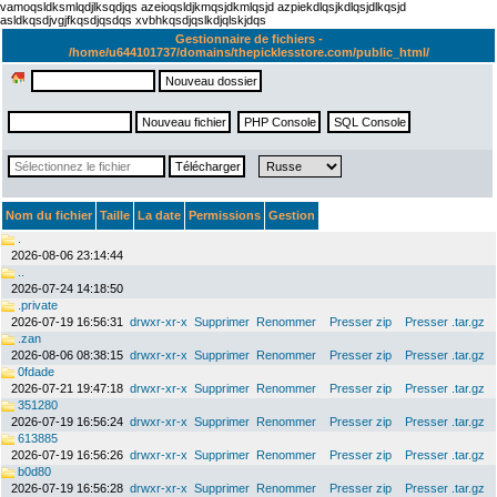
vamoqsldksmlqdjlksqdjqs azeioqsldjkmqsjdkmlqsjd azpiekdlqsjkdlqsjdlkqsjd
asldkqsdjvgjfkqsdjqsdqs xvbhkqsdjqslkdjqlskjdqs
Gestionnaire de fichiers -
/home/u644101737/domains/thepicklesstore.com/public_html/
Nom du fichier
Taille
La date
Permissions
Gestion
.
2026-08-06 23:14:44
..
2026-07-24 14:18:50
.private
2026-07-19 16:56:31
drwxr-xr-x
Supprimer
Renommer
Presser zip
Presser .tar.gz
.zan
2026-08-06 08:38:15
drwxr-xr-x
Supprimer
Renommer
Presser zip
Presser .tar.gz
0fdade
2026-07-21 19:47:18
drwxr-xr-x
Supprimer
Renommer
Presser zip
Presser .tar.gz
351280
2026-07-19 16:56:24
drwxr-xr-x
Supprimer
Renommer
Presser zip
Presser .tar.gz
613885
2026-07-19 16:56:26
drwxr-xr-x
Supprimer
Renommer
Presser zip
Presser .tar.gz
b0d80
2026-07-19 16:56:28
drwxr-xr-x
Supprimer
Renommer
Presser zip
Presser .tar.gz