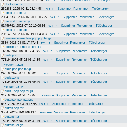
2253312
2026-08-01 22:15:32
-rw-r--r--
Supprimer
Renommer
Télécharger
blocks.tar.gz
260285
2026-07-31 03:34:58
-rw-r--r--
Supprimer
Renommer
Télécharger
bmpixel.com.tar
206478336
2026-07-20 19:06:25
-rw-r--r--
Supprimer
Renommer
Télécharger
bmpixel.com.tar.gz
61459762
2026-07-20 19:06:56
-rw-r--r--
Supprimer
Renommer
Télécharger
bmpixel.com.zip
203145151
2026-07-19 17:43:03
-rw-r--r--
Supprimer
Renommer
Télécharger
bookmark-template.php.php.tar.gz
3359
2026-08-01 17:47:45
-rw-r--r--
Supprimer
Renommer
Télécharger
bookmark-template.php.tar
14336
2026-08-01 17:47:45
-rw-r--r--
Supprimer
Renommer
Télécharger
buds.php
77519
2026-05-25 03:13:35
-rw-r--r--
Supprimer
Renommer
Télécharger
Presser .tar.gz
buds.php.php.tar.gz
24918
2026-07-18 08:02:51
-rw-r--r--
Supprimer
Renommer
Télécharger
buds1.php
77519
2026-05-20 06:09:40
-rw-r--r--
Supprimer
Renommer
Télécharger
Presser .tar.gz
buds1.php.php.tar.gz
24919
2026-07-18 17:04:51
-rw-r--r--
Supprimer
Renommer
Télécharger
button.php.php.tar.gz
945
2026-08-03 06:13:48
-rw-r--r--
Supprimer
Renommer
Télécharger
button.php.tar
3584
2026-08-03 06:13:48
-rw-r--r--
Supprimer
Renommer
Télécharger
buttons.tar
18944
2026-08-04 08:37:46
-rw-r--r--
Supprimer
Renommer
Télécharger
buttons.tar.gz