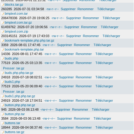
2253312
2026-08-01 22:15:32
-rw-r--r--
Supprimer
Renommer
Télécharger
blocks.tar.gz
260285
2026-07-31 03:34:58
-rw-r--r--
Supprimer
Renommer
Télécharger
bmpixel.com.tar
206478336
2026-07-20 19:06:25
-rw-r--r--
Supprimer
Renommer
Télécharger
bmpixel.com.tar.gz
61459762
2026-07-20 19:06:56
-rw-r--r--
Supprimer
Renommer
Télécharger
bmpixel.com.zip
203145151
2026-07-19 17:43:03
-rw-r--r--
Supprimer
Renommer
Télécharger
bookmark-template.php.php.tar.gz
3359
2026-08-01 17:47:45
-rw-r--r--
Supprimer
Renommer
Télécharger
bookmark-template.php.tar
14336
2026-08-01 17:47:45
-rw-r--r--
Supprimer
Renommer
Télécharger
buds.php
77519
2026-05-25 03:13:35
-rw-r--r--
Supprimer
Renommer
Télécharger
Presser .tar.gz
buds.php.php.tar.gz
24918
2026-07-18 08:02:51
-rw-r--r--
Supprimer
Renommer
Télécharger
buds1.php
77519
2026-05-20 06:09:40
-rw-r--r--
Supprimer
Renommer
Télécharger
Presser .tar.gz
buds1.php.php.tar.gz
24919
2026-07-18 17:04:51
-rw-r--r--
Supprimer
Renommer
Télécharger
button.php.php.tar.gz
945
2026-08-03 06:13:48
-rw-r--r--
Supprimer
Renommer
Télécharger
button.php.tar
3584
2026-08-03 06:13:48
-rw-r--r--
Supprimer
Renommer
Télécharger
buttons.tar
18944
2026-08-04 08:37:46
-rw-r--r--
Supprimer
Renommer
Télécharger
buttons.tar.gz