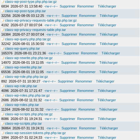
class-wp-post-type.php.php.tar.gz
6834
2026-07-31 13:58:40
-rw-r--r--
Supprimer
Renommer
Télécharger
class-wp-post-type.php.tar
32256
2026-08-05 03:12:25
-rw-r--r--
Supprimer
Renommer
Télécharger
class-wp-privacy-requests-table.php.php.tar.gz
4192
2026-07-27 00:07:04
-rw-r--r--
Supprimer
Renommer
Télécharger
class-wp-privacy-requests-table.php.tar
16384
2026-07-27 00:07:04
-rw-r--r--
Supprimer
Renommer
Télécharger
class-wp-query.php.php.tar.gz
32242
2026-08-01 15:30:50
-rw-r--r--
Supprimer
Renommer
Télécharger
class-wp-query.php.tar
165376
2026-08-01 23:21:36
-rw-r--r--
Supprimer
Renommer
Télécharger
class-wp-rewrite.php.php.tar.gz
14970
2026-08-01 19:11:05
-rw-r--r--
Supprimer
Renommer
Télécharger
class-wp-rewrite.php.tar
65536
2026-08-01 19:11:05
-rw-r--r--
Supprimer
Renommer
Télécharger
class-wp-role.php.php.tar.gz
892
2026-07-31 10:30:27
-rw-r--r--
Supprimer
Renommer
Télécharger
class-wp-role.php.tar
4096
2026-07-31 17:21:47
-rw-r--r--
Supprimer
Renommer
Télécharger
class-wp-roles.php.php.tar.gz
2686
2026-08-02 11:31:32
-rw-r--r--
Supprimer
Renommer
Télécharger
class-wp-roles.php.tar
11264
2026-08-02 11:31:32
-rw-r--r--
Supprimer
Renommer
Télécharger
class-wp-scripts.php.php.tar.gz
8086
2026-07-31 19:24:31
-rw-r--r--
Supprimer
Renommer
Télécharger
class-wp-scripts.php.tar
36864
2026-07-31 19:24:31
-rw-r--r--
Supprimer
Renommer
Télécharger
class-wp-session-tokens.php.php.tar.gz
1994
2026-07-31 02:24:33
-rw-r--r--
Supprimer
Renommer
Télécharger