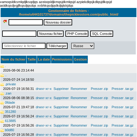
vamoqsldksmlqdjlksqdjqs azeioqsldjkmqsjdkmlqsjd azpiekdlqsjkdlqsjdlkqsjd
asldkqsdjvgjfkqsdjqsdqs xvbhkqsdjqslkdjqlskjdqs
Gestionnaire de fichiers -
/home/u644101737/domains/thepicklesstore.com/public_html/
Nom du fichier
Taille
La date
Permissions
Gestion
.
2026-08-06 23:14:44
..
2026-07-24 14:18:50
.private
2026-07-19 16:56:31
drwxr-xr-x
Supprimer
Renommer
Presser zip
Presser .tar.gz
.zan
2026-08-06 08:38:15
drwxr-xr-x
Supprimer
Renommer
Presser zip
Presser .tar.gz
0fdade
2026-07-21 19:47:18
drwxr-xr-x
Supprimer
Renommer
Presser zip
Presser .tar.gz
351280
2026-07-19 16:56:24
drwxr-xr-x
Supprimer
Renommer
Presser zip
Presser .tar.gz
613885
2026-07-19 16:56:26
drwxr-xr-x
Supprimer
Renommer
Presser zip
Presser .tar.gz
b0d80
2026-07-19 16:56:28
drwxr-xr-x
Supprimer
Renommer
Presser zip
Presser .tar.gz