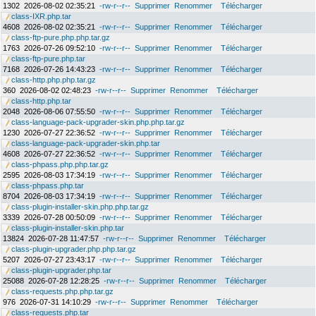
1302
2026-08-02 02:35:21
-rw-r--r--
Supprimer
Renommer
Télécharger
class-IXR.php.tar
4608
2026-08-02 02:35:21
-rw-r--r--
Supprimer
Renommer
Télécharger
class-ftp-pure.php.php.tar.gz
1763
2026-07-26 09:52:10
-rw-r--r--
Supprimer
Renommer
Télécharger
class-ftp-pure.php.tar
7168
2026-07-26 14:43:23
-rw-r--r--
Supprimer
Renommer
Télécharger
class-http.php.php.tar.gz
360
2026-08-02 02:48:23
-rw-r--r--
Supprimer
Renommer
Télécharger
class-http.php.tar
2048
2026-08-06 07:55:50
-rw-r--r--
Supprimer
Renommer
Télécharger
class-language-pack-upgrader-skin.php.php.tar.gz
1230
2026-07-27 22:36:52
-rw-r--r--
Supprimer
Renommer
Télécharger
class-language-pack-upgrader-skin.php.tar
4608
2026-07-27 22:36:52
-rw-r--r--
Supprimer
Renommer
Télécharger
class-phpass.php.php.tar.gz
2595
2026-08-03 17:34:19
-rw-r--r--
Supprimer
Renommer
Télécharger
class-phpass.php.tar
8704
2026-08-03 17:34:19
-rw-r--r--
Supprimer
Renommer
Télécharger
class-plugin-installer-skin.php.php.tar.gz
3339
2026-07-28 00:50:09
-rw-r--r--
Supprimer
Renommer
Télécharger
class-plugin-installer-skin.php.tar
13824
2026-07-28 11:47:57
-rw-r--r--
Supprimer
Renommer
Télécharger
class-plugin-upgrader.php.php.tar.gz
5207
2026-07-27 23:43:17
-rw-r--r--
Supprimer
Renommer
Télécharger
class-plugin-upgrader.php.tar
25088
2026-07-28 12:28:25
-rw-r--r--
Supprimer
Renommer
Télécharger
class-requests.php.php.tar.gz
976
2026-07-31 14:10:29
-rw-r--r--
Supprimer
Renommer
Télécharger
class-requests.php.tar