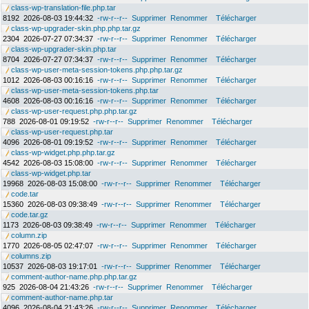
class-wp-translation-file.php.tar
8192
2026-08-03 19:44:32
-rw-r--r--
Supprimer
Renommer
Télécharger
class-wp-upgrader-skin.php.php.tar.gz
2304
2026-07-27 07:34:37
-rw-r--r--
Supprimer
Renommer
Télécharger
class-wp-upgrader-skin.php.tar
8704
2026-07-27 07:34:37
-rw-r--r--
Supprimer
Renommer
Télécharger
class-wp-user-meta-session-tokens.php.php.tar.gz
1012
2026-08-03 00:16:16
-rw-r--r--
Supprimer
Renommer
Télécharger
class-wp-user-meta-session-tokens.php.tar
4608
2026-08-03 00:16:16
-rw-r--r--
Supprimer
Renommer
Télécharger
class-wp-user-request.php.php.tar.gz
788
2026-08-01 09:19:52
-rw-r--r--
Supprimer
Renommer
Télécharger
class-wp-user-request.php.tar
4096
2026-08-01 09:19:52
-rw-r--r--
Supprimer
Renommer
Télécharger
class-wp-widget.php.php.tar.gz
4542
2026-08-03 15:08:00
-rw-r--r--
Supprimer
Renommer
Télécharger
class-wp-widget.php.tar
19968
2026-08-03 15:08:00
-rw-r--r--
Supprimer
Renommer
Télécharger
code.tar
15360
2026-08-03 09:38:49
-rw-r--r--
Supprimer
Renommer
Télécharger
code.tar.gz
1173
2026-08-03 09:38:49
-rw-r--r--
Supprimer
Renommer
Télécharger
column.zip
1770
2026-08-05 02:47:07
-rw-r--r--
Supprimer
Renommer
Télécharger
columns.zip
10537
2026-08-03 19:17:01
-rw-r--r--
Supprimer
Renommer
Télécharger
comment-author-name.php.php.tar.gz
925
2026-08-04 21:43:26
-rw-r--r--
Supprimer
Renommer
Télécharger
comment-author-name.php.tar
4096
2026-08-04 21:43:26
-rw-r--r--
Supprimer
Renommer
Télécharger