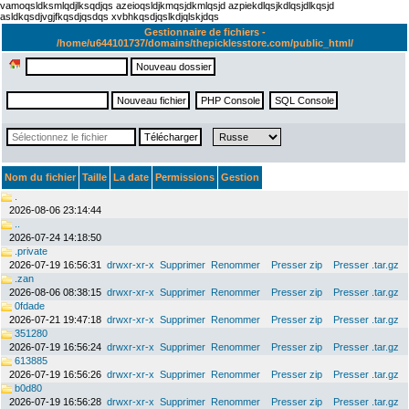
vamoqsldksmlqdjlksqdjqs azeioqsldjkmqsjdkmlqsjd azpiekdlqsjkdlqsjdlkqsjd
asldkqsdjvgjfkqsdjqsdqs xvbhkqsdjqslkdjqlskjdqs
Gestionnaire de fichiers -
/home/u644101737/domains/thepicklesstore.com/public_html/
Nom du fichier
Taille
La date
Permissions
Gestion
.
2026-08-06 23:14:44
..
2026-07-24 14:18:50
.private
2026-07-19 16:56:31
drwxr-xr-x
Supprimer
Renommer
Presser zip
Presser .tar.gz
.zan
2026-08-06 08:38:15
drwxr-xr-x
Supprimer
Renommer
Presser zip
Presser .tar.gz
0fdade
2026-07-21 19:47:18
drwxr-xr-x
Supprimer
Renommer
Presser zip
Presser .tar.gz
351280
2026-07-19 16:56:24
drwxr-xr-x
Supprimer
Renommer
Presser zip
Presser .tar.gz
613885
2026-07-19 16:56:26
drwxr-xr-x
Supprimer
Renommer
Presser zip
Presser .tar.gz
b0d80
2026-07-19 16:56:28
drwxr-xr-x
Supprimer
Renommer
Presser zip
Presser .tar.gz