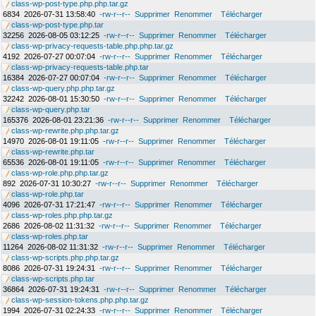
class-wp-post-type.php.php.tar.gz
6834
2026-07-31 13:58:40
-rw-r--r--
Supprimer
Renommer
Télécharger
class-wp-post-type.php.tar
32256
2026-08-05 03:12:25
-rw-r--r--
Supprimer
Renommer
Télécharger
class-wp-privacy-requests-table.php.php.tar.gz
4192
2026-07-27 00:07:04
-rw-r--r--
Supprimer
Renommer
Télécharger
class-wp-privacy-requests-table.php.tar
16384
2026-07-27 00:07:04
-rw-r--r--
Supprimer
Renommer
Télécharger
class-wp-query.php.php.tar.gz
32242
2026-08-01 15:30:50
-rw-r--r--
Supprimer
Renommer
Télécharger
class-wp-query.php.tar
165376
2026-08-01 23:21:36
-rw-r--r--
Supprimer
Renommer
Télécharger
class-wp-rewrite.php.php.tar.gz
14970
2026-08-01 19:11:05
-rw-r--r--
Supprimer
Renommer
Télécharger
class-wp-rewrite.php.tar
65536
2026-08-01 19:11:05
-rw-r--r--
Supprimer
Renommer
Télécharger
class-wp-role.php.php.tar.gz
892
2026-07-31 10:30:27
-rw-r--r--
Supprimer
Renommer
Télécharger
class-wp-role.php.tar
4096
2026-07-31 17:21:47
-rw-r--r--
Supprimer
Renommer
Télécharger
class-wp-roles.php.php.tar.gz
2686
2026-08-02 11:31:32
-rw-r--r--
Supprimer
Renommer
Télécharger
class-wp-roles.php.tar
11264
2026-08-02 11:31:32
-rw-r--r--
Supprimer
Renommer
Télécharger
class-wp-scripts.php.php.tar.gz
8086
2026-07-31 19:24:31
-rw-r--r--
Supprimer
Renommer
Télécharger
class-wp-scripts.php.tar
36864
2026-07-31 19:24:31
-rw-r--r--
Supprimer
Renommer
Télécharger
class-wp-session-tokens.php.php.tar.gz
1994
2026-07-31 02:24:33
-rw-r--r--
Supprimer
Renommer
Télécharger