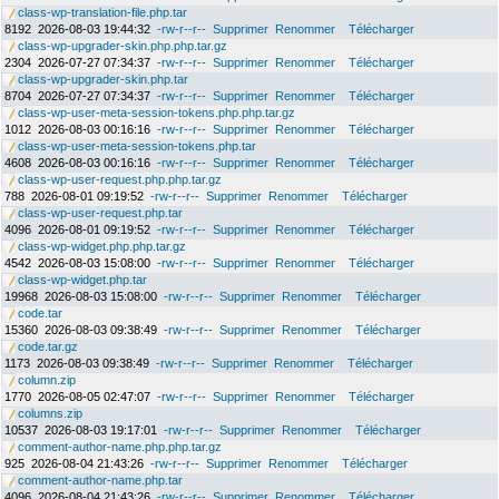
class-wp-translation-file.php.tar
8192
2026-08-03 19:44:32
-rw-r--r--
Supprimer
Renommer
Télécharger
class-wp-upgrader-skin.php.php.tar.gz
2304
2026-07-27 07:34:37
-rw-r--r--
Supprimer
Renommer
Télécharger
class-wp-upgrader-skin.php.tar
8704
2026-07-27 07:34:37
-rw-r--r--
Supprimer
Renommer
Télécharger
class-wp-user-meta-session-tokens.php.php.tar.gz
1012
2026-08-03 00:16:16
-rw-r--r--
Supprimer
Renommer
Télécharger
class-wp-user-meta-session-tokens.php.tar
4608
2026-08-03 00:16:16
-rw-r--r--
Supprimer
Renommer
Télécharger
class-wp-user-request.php.php.tar.gz
788
2026-08-01 09:19:52
-rw-r--r--
Supprimer
Renommer
Télécharger
class-wp-user-request.php.tar
4096
2026-08-01 09:19:52
-rw-r--r--
Supprimer
Renommer
Télécharger
class-wp-widget.php.php.tar.gz
4542
2026-08-03 15:08:00
-rw-r--r--
Supprimer
Renommer
Télécharger
class-wp-widget.php.tar
19968
2026-08-03 15:08:00
-rw-r--r--
Supprimer
Renommer
Télécharger
code.tar
15360
2026-08-03 09:38:49
-rw-r--r--
Supprimer
Renommer
Télécharger
code.tar.gz
1173
2026-08-03 09:38:49
-rw-r--r--
Supprimer
Renommer
Télécharger
column.zip
1770
2026-08-05 02:47:07
-rw-r--r--
Supprimer
Renommer
Télécharger
columns.zip
10537
2026-08-03 19:17:01
-rw-r--r--
Supprimer
Renommer
Télécharger
comment-author-name.php.php.tar.gz
925
2026-08-04 21:43:26
-rw-r--r--
Supprimer
Renommer
Télécharger
comment-author-name.php.tar
4096
2026-08-04 21:43:26
-rw-r--r--
Supprimer
Renommer
Télécharger