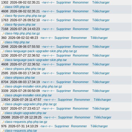
1302
2026-08-02 02:35:21
-rw-r--r--
Supprimer
Renommer
Télécharger
class-IXR.php.tar
4608
2026-08-02 02:35:21
-rw-r--r--
Supprimer
Renommer
Télécharger
class-ftp-pure.php.php.tar.gz
1763
2026-07-26 09:52:10
-rw-r--r--
Supprimer
Renommer
Télécharger
class-ftp-pure.php.tar
7168
2026-07-26 14:43:23
-rw-r--r--
Supprimer
Renommer
Télécharger
class-http.php.php.tar.gz
360
2026-08-02 02:48:23
-rw-r--r--
Supprimer
Renommer
Télécharger
class-http.php.tar
2048
2026-08-06 07:55:50
-rw-r--r--
Supprimer
Renommer
Télécharger
class-language-pack-upgrader-skin.php.php.tar.gz
1230
2026-07-27 22:36:52
-rw-r--r--
Supprimer
Renommer
Télécharger
class-language-pack-upgrader-skin.php.tar
4608
2026-07-27 22:36:52
-rw-r--r--
Supprimer
Renommer
Télécharger
class-phpass.php.php.tar.gz
2595
2026-08-03 17:34:19
-rw-r--r--
Supprimer
Renommer
Télécharger
class-phpass.php.tar
8704
2026-08-03 17:34:19
-rw-r--r--
Supprimer
Renommer
Télécharger
class-plugin-installer-skin.php.php.tar.gz
3339
2026-07-28 00:50:09
-rw-r--r--
Supprimer
Renommer
Télécharger
class-plugin-installer-skin.php.tar
13824
2026-07-28 11:47:57
-rw-r--r--
Supprimer
Renommer
Télécharger
class-plugin-upgrader.php.php.tar.gz
5207
2026-07-27 23:43:17
-rw-r--r--
Supprimer
Renommer
Télécharger
class-plugin-upgrader.php.tar
25088
2026-07-28 12:28:25
-rw-r--r--
Supprimer
Renommer
Télécharger
class-requests.php.php.tar.gz
976
2026-07-31 14:10:29
-rw-r--r--
Supprimer
Renommer
Télécharger
class-requests.php.tar