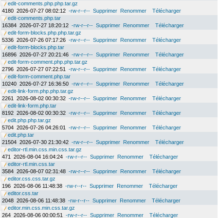
edit-comments.php.php.tar.gz
4180
2026-07-27 08:02:12
-rw-r--r--
Supprimer
Renommer
Télécharger
edit-comments.php.tar
16384
2026-07-27 18:20:12
-rw-r--r--
Supprimer
Renommer
Télécharger
edit-form-blocks.php.php.tar.gz
5336
2026-07-26 07:17:26
-rw-r--r--
Supprimer
Renommer
Télécharger
edit-form-blocks.php.tar
16896
2026-07-27 20:21:46
-rw-r--r--
Supprimer
Renommer
Télécharger
edit-form-comment.php.php.tar.gz
2796
2026-07-27 07:22:51
-rw-r--r--
Supprimer
Renommer
Télécharger
edit-form-comment.php.tar
10240
2026-07-27 16:36:50
-rw-r--r--
Supprimer
Renommer
Télécharger
edit-link-form.php.php.tar.gz
2261
2026-08-02 00:30:32
-rw-r--r--
Supprimer
Renommer
Télécharger
edit-link-form.php.tar
8192
2026-08-02 00:30:32
-rw-r--r--
Supprimer
Renommer
Télécharger
edit.php.php.tar.gz
5704
2026-07-26 04:26:01
-rw-r--r--
Supprimer
Renommer
Télécharger
edit.php.tar
21504
2026-07-30 21:30:42
-rw-r--r--
Supprimer
Renommer
Télécharger
editor-rtl.min.css.min.css.tar.gz
471
2026-08-04 16:04:24
-rw-r--r--
Supprimer
Renommer
Télécharger
editor-rtl.min.css.tar
3584
2026-08-07 02:31:48
-rw-r--r--
Supprimer
Renommer
Télécharger
editor.css.css.tar.gz
196
2026-08-06 11:48:38
-rw-r--r--
Supprimer
Renommer
Télécharger
editor.css.tar
2048
2026-08-06 11:48:38
-rw-r--r--
Supprimer
Renommer
Télécharger
editor.min.css.min.css.tar.gz
264
2026-08-06 00:00:51
-rw-r--r--
Supprimer
Renommer
Télécharger