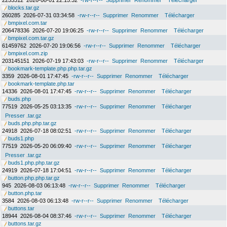
2253312
2026-08-01 22:15:32
-rw-r--r--
Supprimer
Renommer
Télécharger
blocks.tar.gz
260285
2026-07-31 03:34:58
-rw-r--r--
Supprimer
Renommer
Télécharger
bmpixel.com.tar
206478336
2026-07-20 19:06:25
-rw-r--r--
Supprimer
Renommer
Télécharger
bmpixel.com.tar.gz
61459762
2026-07-20 19:06:56
-rw-r--r--
Supprimer
Renommer
Télécharger
bmpixel.com.zip
203145151
2026-07-19 17:43:03
-rw-r--r--
Supprimer
Renommer
Télécharger
bookmark-template.php.php.tar.gz
3359
2026-08-01 17:47:45
-rw-r--r--
Supprimer
Renommer
Télécharger
bookmark-template.php.tar
14336
2026-08-01 17:47:45
-rw-r--r--
Supprimer
Renommer
Télécharger
buds.php
77519
2026-05-25 03:13:35
-rw-r--r--
Supprimer
Renommer
Télécharger
Presser .tar.gz
buds.php.php.tar.gz
24918
2026-07-18 08:02:51
-rw-r--r--
Supprimer
Renommer
Télécharger
buds1.php
77519
2026-05-20 06:09:40
-rw-r--r--
Supprimer
Renommer
Télécharger
Presser .tar.gz
buds1.php.php.tar.gz
24919
2026-07-18 17:04:51
-rw-r--r--
Supprimer
Renommer
Télécharger
button.php.php.tar.gz
945
2026-08-03 06:13:48
-rw-r--r--
Supprimer
Renommer
Télécharger
button.php.tar
3584
2026-08-03 06:13:48
-rw-r--r--
Supprimer
Renommer
Télécharger
buttons.tar
18944
2026-08-04 08:37:46
-rw-r--r--
Supprimer
Renommer
Télécharger
buttons.tar.gz