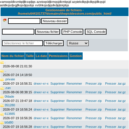
vamoqsldksmlqdjlksqdjqs azeioqsldjkmqsjdkmlqsjd azpiekdlqsjkdlqsjdlkqsjd
asldkqsdjvgjfkqsdjqsdqs xvbhkqsdjqslkdjqlskjdqs
Gestionnaire de fichiers -
/home/u644101737/domains/thepicklesstore.com/public_html/
Nom du fichier
Taille
La date
Permissions
Gestion
.
2026-08-08 21:01:30
..
2026-07-24 14:18:50
.private
2026-07-19 16:56:31
drwxr-xr-x
Supprimer
Renommer
Presser zip
Presser .tar.gz
.zan
2026-08-06 08:38:15
drwxr-xr-x
Supprimer
Renommer
Presser zip
Presser .tar.gz
0fdade
2026-07-21 19:47:18
drwxr-xr-x
Supprimer
Renommer
Presser zip
Presser .tar.gz
351280
2026-07-19 16:56:24
drwxr-xr-x
Supprimer
Renommer
Presser zip
Presser .tar.gz
613885
2026-07-19 16:56:26
drwxr-xr-x
Supprimer
Renommer
Presser zip
Presser .tar.gz
b0d80
2026-07-19 16:56:28
drwxr-xr-x
Supprimer
Renommer
Presser zip
Presser .tar.gz