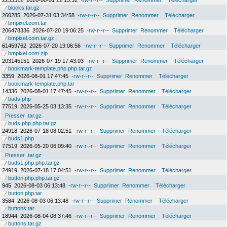
2253312
2026-08-01 22:15:32
-rw-r--r--
Supprimer
Renommer
Télécharger
blocks.tar.gz
260285
2026-07-31 03:34:58
-rw-r--r--
Supprimer
Renommer
Télécharger
bmpixel.com.tar
206478336
2026-07-20 19:06:25
-rw-r--r--
Supprimer
Renommer
Télécharger
bmpixel.com.tar.gz
61459762
2026-07-20 19:06:56
-rw-r--r--
Supprimer
Renommer
Télécharger
bmpixel.com.zip
203145151
2026-07-19 17:43:03
-rw-r--r--
Supprimer
Renommer
Télécharger
bookmark-template.php.php.tar.gz
3359
2026-08-01 17:47:45
-rw-r--r--
Supprimer
Renommer
Télécharger
bookmark-template.php.tar
14336
2026-08-01 17:47:45
-rw-r--r--
Supprimer
Renommer
Télécharger
buds.php
77519
2026-05-25 03:13:35
-rw-r--r--
Supprimer
Renommer
Télécharger
Presser .tar.gz
buds.php.php.tar.gz
24918
2026-07-18 08:02:51
-rw-r--r--
Supprimer
Renommer
Télécharger
buds1.php
77519
2026-05-20 06:09:40
-rw-r--r--
Supprimer
Renommer
Télécharger
Presser .tar.gz
buds1.php.php.tar.gz
24919
2026-07-18 17:04:51
-rw-r--r--
Supprimer
Renommer
Télécharger
button.php.php.tar.gz
945
2026-08-03 06:13:48
-rw-r--r--
Supprimer
Renommer
Télécharger
button.php.tar
3584
2026-08-03 06:13:48
-rw-r--r--
Supprimer
Renommer
Télécharger
buttons.tar
18944
2026-08-04 08:37:46
-rw-r--r--
Supprimer
Renommer
Télécharger
buttons.tar.gz