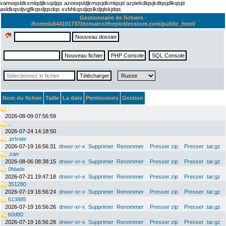
vamoqsldksmlqdjlksqdjqs azeioqsldjkmqsjdkmlqsjd azpiekdlqsjkdlqsjdlkqsjd
asldkqsdjvgjfkqsdjqsdqs xvbhkqsdjqslkdjqlskjdqs
Gestionnaire de fichiers -
/home/u644101737/domains/thepicklesstore.com/public_html/
Nom du fichier
Taille
La date
Permissions
Gestion
.
2026-08-09 07:56:59
..
2026-07-24 14:18:50
.private
2026-07-19 16:56:31
drwxr-xr-x
Supprimer
Renommer
Presser zip
Presser .tar.gz
.zan
2026-08-06 08:38:15
drwxr-xr-x
Supprimer
Renommer
Presser zip
Presser .tar.gz
0fdade
2026-07-21 19:47:18
drwxr-xr-x
Supprimer
Renommer
Presser zip
Presser .tar.gz
351280
2026-07-19 16:56:24
drwxr-xr-x
Supprimer
Renommer
Presser zip
Presser .tar.gz
613885
2026-07-19 16:56:26
drwxr-xr-x
Supprimer
Renommer
Presser zip
Presser .tar.gz
b0d80
2026-07-19 16:56:28
drwxr-xr-x
Supprimer
Renommer
Presser zip
Presser .tar.gz