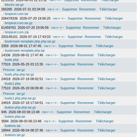
2253312
2026-08-01 22:15:32
-rw-r--r--
Supprimer
Renommer
Télécharger
blocks.tar.gz
260285
2026-07-31 03:34:58
-rw-r--r--
Supprimer
Renommer
Télécharger
bmpixel.com.tar
206478336
2026-07-20 19:06:25
-rw-r--r--
Supprimer
Renommer
Télécharger
bmpixel.com.tar.gz
61459762
2026-07-20 19:06:56
-rw-r--r--
Supprimer
Renommer
Télécharger
bmpixel.com.zip
203145151
2026-07-19 17:43:03
-rw-r--r--
Supprimer
Renommer
Télécharger
bookmark-template.php.php.tar.gz
3359
2026-08-01 17:47:45
-rw-r--r--
Supprimer
Renommer
Télécharger
bookmark-template.php.tar
14336
2026-08-01 17:47:45
-rw-r--r--
Supprimer
Renommer
Télécharger
buds.php
77519
2026-05-25 03:13:35
-rw-r--r--
Supprimer
Renommer
Télécharger
Presser .tar.gz
buds.php.php.tar.gz
24918
2026-07-18 08:02:51
-rw-r--r--
Supprimer
Renommer
Télécharger
buds1.php
77519
2026-05-20 06:09:40
-rw-r--r--
Supprimer
Renommer
Télécharger
Presser .tar.gz
buds1.php.php.tar.gz
24919
2026-07-18 17:04:51
-rw-r--r--
Supprimer
Renommer
Télécharger
button.php.php.tar.gz
945
2026-08-03 06:13:48
-rw-r--r--
Supprimer
Renommer
Télécharger
button.php.tar
3584
2026-08-03 06:13:48
-rw-r--r--
Supprimer
Renommer
Télécharger
buttons.tar
18944
2026-08-04 08:37:46
-rw-r--r--
Supprimer
Renommer
Télécharger
buttons.tar.gz