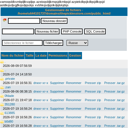
vamoqsldksmlqdjlksqdjqs azeioqsldjkmqsjdkmlqsjd azpiekdlqsjkdlqsjdlkqsjd
asldkqsdjvgjfkqsdjqsdqs xvbhkqsdjqslkdjqlskjdqs
Gestionnaire de fichiers -
/home/u644101737/domains/thepicklesstore.com/public_html/
Nom du fichier
Taille
La date
Permissions
Gestion
.
2026-08-09 07:56:59
..
2026-07-24 14:18:50
.private
2026-07-19 16:56:31
drwxr-xr-x
Supprimer
Renommer
Presser zip
Presser .tar.gz
.zan
2026-08-06 08:38:15
drwxr-xr-x
Supprimer
Renommer
Presser zip
Presser .tar.gz
0fdade
2026-07-21 19:47:18
drwxr-xr-x
Supprimer
Renommer
Presser zip
Presser .tar.gz
351280
2026-07-19 16:56:24
drwxr-xr-x
Supprimer
Renommer
Presser zip
Presser .tar.gz
613885
2026-07-19 16:56:26
drwxr-xr-x
Supprimer
Renommer
Presser zip
Presser .tar.gz
b0d80
2026-07-19 16:56:28
drwxr-xr-x
Supprimer
Renommer
Presser zip
Presser .tar.gz