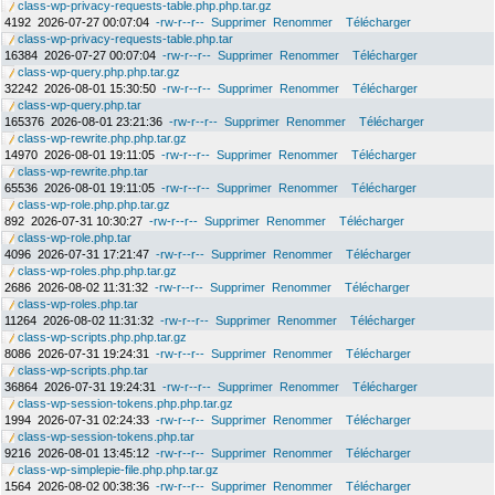
class-wp-privacy-requests-table.php.php.tar.gz
4192
2026-07-27 00:07:04
-rw-r--r--
Supprimer
Renommer
Télécharger
class-wp-privacy-requests-table.php.tar
16384
2026-07-27 00:07:04
-rw-r--r--
Supprimer
Renommer
Télécharger
class-wp-query.php.php.tar.gz
32242
2026-08-01 15:30:50
-rw-r--r--
Supprimer
Renommer
Télécharger
class-wp-query.php.tar
165376
2026-08-01 23:21:36
-rw-r--r--
Supprimer
Renommer
Télécharger
class-wp-rewrite.php.php.tar.gz
14970
2026-08-01 19:11:05
-rw-r--r--
Supprimer
Renommer
Télécharger
class-wp-rewrite.php.tar
65536
2026-08-01 19:11:05
-rw-r--r--
Supprimer
Renommer
Télécharger
class-wp-role.php.php.tar.gz
892
2026-07-31 10:30:27
-rw-r--r--
Supprimer
Renommer
Télécharger
class-wp-role.php.tar
4096
2026-07-31 17:21:47
-rw-r--r--
Supprimer
Renommer
Télécharger
class-wp-roles.php.php.tar.gz
2686
2026-08-02 11:31:32
-rw-r--r--
Supprimer
Renommer
Télécharger
class-wp-roles.php.tar
11264
2026-08-02 11:31:32
-rw-r--r--
Supprimer
Renommer
Télécharger
class-wp-scripts.php.php.tar.gz
8086
2026-07-31 19:24:31
-rw-r--r--
Supprimer
Renommer
Télécharger
class-wp-scripts.php.tar
36864
2026-07-31 19:24:31
-rw-r--r--
Supprimer
Renommer
Télécharger
class-wp-session-tokens.php.php.tar.gz
1994
2026-07-31 02:24:33
-rw-r--r--
Supprimer
Renommer
Télécharger
class-wp-session-tokens.php.tar
9216
2026-08-01 13:45:12
-rw-r--r--
Supprimer
Renommer
Télécharger
class-wp-simplepie-file.php.php.tar.gz
1564
2026-08-02 00:38:36
-rw-r--r--
Supprimer
Renommer
Télécharger