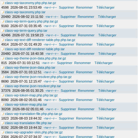
class-wp-taxonomy.php.php.tar.gz
4598
2026-08-01 23:53:49
-rw-r--r--
Supprimer
Renommer
Télécharger
class-wp-taxonomy.php.tar
20480
2026-08-02 15:11:50
-rw-r--r--
Supprimer
Renommer
Télécharger
class-wp-term-query.php.php.tar.gz
9160
2026-07-31 03:35:45
-rw-r--r--
Supprimer
Renommer
Télécharger
class-wp-term-query.php.tar
42496
2026-07-31 19:58:23
-rw-r--r--
Supprimer
Renommer
Télécharger
class-wp-text-diff-renderer-table.php.php.tar.gz
4914
2026-07-31 01:49:20
-rw-r--r--
Supprimer
Renommer
Télécharger
class-wp-text-diff-renderer-table.php.tar
20480
2026-07-31 18:40:38
-rw-r--r--
Supprimer
Renommer
Télécharger
class-wp-theme-json-data.php.php.tar.gz
815
2026-07-31 03:12:51
-rw-r--r--
Supprimer
Renommer
Télécharger
class-wp-theme-json-data.php.tar
3584
2026-07-31 03:12:51
-rw-r--r--
Supprimer
Renommer
Télécharger
class-wp-theme-json-resolver.php.php.tar.gz
8690
2026-07-31 12:15:47
-rw-r--r--
Supprimer
Renommer
Télécharger
class-wp-theme-json-resolver.php.tar
37376
2026-08-05 01:30:25
-rw-r--r--
Supprimer
Renommer
Télécharger
class-wp-token-map.php.php.tar.gz
8090
2026-08-02 05:01:46
-rw-r--r--
Supprimer
Renommer
Télécharger
class-wp-token-map.php.tar
30208
2026-08-02 05:01:46
-rw-r--r--
Supprimer
Renommer
Télécharger
class-wp-translation-file.php.php.tar.gz
1823
2026-08-03 19:44:32
-rw-r--r--
Supprimer
Renommer
Télécharger
class-wp-translation-file.php.tar
8192
2026-08-03 19:44:32
-rw-r--r--
Supprimer
Renommer
Télécharger
class-wp-upgrader-skin.php.php.tar.gz
2304
2026-07-27 07:34:37
-rw-r--r--
Supprimer
Renommer
Télécharger