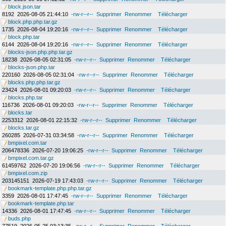
block.json.tar
8192
2026-08-05 21:44:10
-rw-r--r--
Supprimer
Renommer
Télécharger
block.php.php.tar.gz
1735
2026-08-04 19:20:16
-rw-r--r--
Supprimer
Renommer
Télécharger
block.php.tar
6144
2026-08-04 19:20:16
-rw-r--r--
Supprimer
Renommer
Télécharger
blocks-json.php.php.tar.gz
18238
2026-08-05 02:31:05
-rw-r--r--
Supprimer
Renommer
Télécharger
blocks-json.php.tar
220160
2026-08-05 02:31:04
-rw-r--r--
Supprimer
Renommer
Télécharger
blocks.php.php.tar.gz
23424
2026-08-01 09:20:03
-rw-r--r--
Supprimer
Renommer
Télécharger
blocks.php.tar
116736
2026-08-01 09:20:03
-rw-r--r--
Supprimer
Renommer
Télécharger
blocks.tar
2253312
2026-08-01 22:15:32
-rw-r--r--
Supprimer
Renommer
Télécharger
blocks.tar.gz
260285
2026-07-31 03:34:58
-rw-r--r--
Supprimer
Renommer
Télécharger
bmpixel.com.tar
206478336
2026-07-20 19:06:25
-rw-r--r--
Supprimer
Renommer
Télécharger
bmpixel.com.tar.gz
61459762
2026-07-20 19:06:56
-rw-r--r--
Supprimer
Renommer
Télécharger
bmpixel.com.zip
203145151
2026-07-19 17:43:03
-rw-r--r--
Supprimer
Renommer
Télécharger
bookmark-template.php.php.tar.gz
3359
2026-08-01 17:47:45
-rw-r--r--
Supprimer
Renommer
Télécharger
bookmark-template.php.tar
14336
2026-08-01 17:47:45
-rw-r--r--
Supprimer
Renommer
Télécharger
buds.php