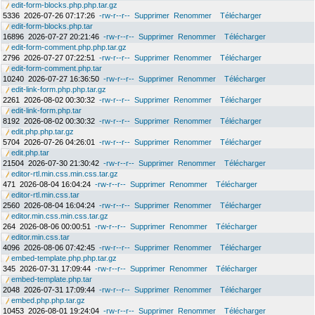
edit-form-blocks.php.php.tar.gz
5336
2026-07-26 07:17:26
-rw-r--r--
Supprimer
Renommer
Télécharger
edit-form-blocks.php.tar
16896
2026-07-27 20:21:46
-rw-r--r--
Supprimer
Renommer
Télécharger
edit-form-comment.php.php.tar.gz
2796
2026-07-27 07:22:51
-rw-r--r--
Supprimer
Renommer
Télécharger
edit-form-comment.php.tar
10240
2026-07-27 16:36:50
-rw-r--r--
Supprimer
Renommer
Télécharger
edit-link-form.php.php.tar.gz
2261
2026-08-02 00:30:32
-rw-r--r--
Supprimer
Renommer
Télécharger
edit-link-form.php.tar
8192
2026-08-02 00:30:32
-rw-r--r--
Supprimer
Renommer
Télécharger
edit.php.php.tar.gz
5704
2026-07-26 04:26:01
-rw-r--r--
Supprimer
Renommer
Télécharger
edit.php.tar
21504
2026-07-30 21:30:42
-rw-r--r--
Supprimer
Renommer
Télécharger
editor-rtl.min.css.min.css.tar.gz
471
2026-08-04 16:04:24
-rw-r--r--
Supprimer
Renommer
Télécharger
editor-rtl.min.css.tar
2560
2026-08-04 16:04:24
-rw-r--r--
Supprimer
Renommer
Télécharger
editor.min.css.min.css.tar.gz
264
2026-08-06 00:00:51
-rw-r--r--
Supprimer
Renommer
Télécharger
editor.min.css.tar
4096
2026-08-06 07:42:45
-rw-r--r--
Supprimer
Renommer
Télécharger
embed-template.php.php.tar.gz
345
2026-07-31 17:09:44
-rw-r--r--
Supprimer
Renommer
Télécharger
embed-template.php.tar
2048
2026-07-31 17:09:44
-rw-r--r--
Supprimer
Renommer
Télécharger
embed.php.php.tar.gz
10453
2026-08-01 19:24:04
-rw-r--r--
Supprimer
Renommer
Télécharger