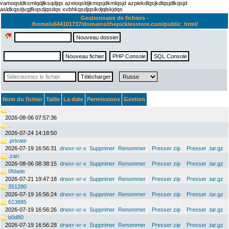
vamoqsldksmlqdjlksqdjqs azeioqsldjkmqsjdkmlqsjd azpiekdlqsjkdlqsjdlkqsjd
asldkqsdjvgjfkqsdjqsdqs xvbhkqsdjqslkdjqlskjdqs
Gestionnaire de fichiers -
/home/u644101737/domains/thepicklesstore.com/public_html/
Nom du fichier
Taille
La date
Permissions
Gestion
.
2026-08-06 07:57:36
..
2026-07-24 14:18:50
.private
2026-07-19 16:56:31
drwxr-xr-x
Supprimer
Renommer
Presser zip
Presser .tar.gz
.zan
2026-08-06 08:38:15
drwxr-xr-x
Supprimer
Renommer
Presser zip
Presser .tar.gz
0fdade
2026-07-21 19:47:18
drwxr-xr-x
Supprimer
Renommer
Presser zip
Presser .tar.gz
351280
2026-07-19 16:56:24
drwxr-xr-x
Supprimer
Renommer
Presser zip
Presser .tar.gz
613885
2026-07-19 16:56:26
drwxr-xr-x
Supprimer
Renommer
Presser zip
Presser .tar.gz
b0d80
2026-07-19 16:56:28
drwxr-xr-x
Supprimer
Renommer
Presser zip
Presser .tar.gz