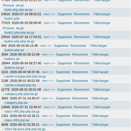
77519
2026-05-25 03:13:35
-rw-r--r--
Supprimer
Renommer
Télécharger
Presser .tar.gz
buds.php.php.tar.gz
24918
2026-07-18 08:02:51
-rw-r--r--
Supprimer
Renommer
Télécharger
buds1.php
77519
2026-05-20 06:09:40
-rw-r--r--
Supprimer
Renommer
Télécharger
Presser .tar.gz
buds1.php.php.tar.gz
24919
2026-07-18 17:04:51
-rw-r--r--
Supprimer
Renommer
Télécharger
button.php.php.tar.gz
945
2026-08-03 06:13:48
-rw-r--r--
Supprimer
Renommer
Télécharger
button.php.tar
3584
2026-08-03 06:13:48
-rw-r--r--
Supprimer
Renommer
Télécharger
buttons.tar
18944
2026-08-04 08:37:46
-rw-r--r--
Supprimer
Renommer
Télécharger
buttons.tar.gz
1616
2026-08-04 08:37:46
-rw-r--r--
Supprimer
Renommer
Télécharger
cache-compat.php.php.tar.gz
2198
2026-08-01 00:51:58
-rw-r--r--
Supprimer
Renommer
Télécharger
cache-compat.php.tar
11776
2026-08-01 00:51:58
-rw-r--r--
Supprimer
Renommer
Télécharger
category.php.php.tar.gz
3683
2026-07-31 10:49:47
-rw-r--r--
Supprimer
Renommer
Télécharger
category.php.tar
14848
2026-07-31 10:49:47
-rw-r--r--
Supprimer
Renommer
Télécharger
class-IXR.php.php.tar.gz
1302
2026-08-02 02:35:21
-rw-r--r--
Supprimer
Renommer
Télécharger
class-IXR.php.tar
4608
2026-08-02 02:35:21
-rw-r--r--
Supprimer
Renommer
Télécharger
class-ftp-pure.php.php.tar.gz