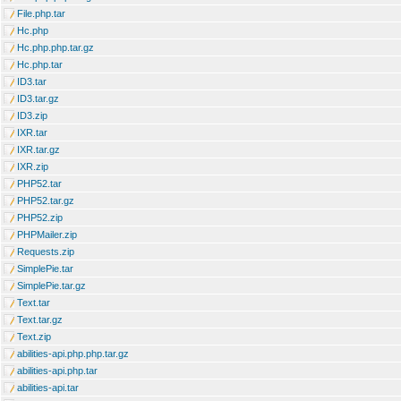
File.php.tar
Hc.php
Hc.php.php.tar.gz
Hc.php.tar
ID3.tar
ID3.tar.gz
ID3.zip
IXR.tar
IXR.tar.gz
IXR.zip
PHP52.tar
PHP52.tar.gz
PHP52.zip
PHPMailer.zip
Requests.zip
SimplePie.tar
SimplePie.tar.gz
Text.tar
Text.tar.gz
Text.zip
abilities-api.php.php.tar.gz
abilities-api.php.tar
abilities-api.tar