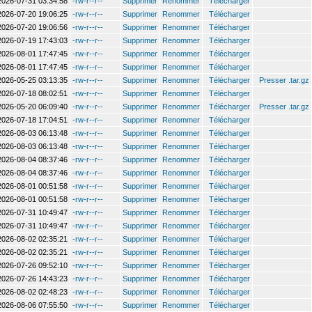
2026-07-31 03:34:58
-rw-r--r--
Supprimer
Renommer
Télécharger
2026-07-20 19:06:25
-rw-r--r--
Supprimer
Renommer
Télécharger
2026-07-20 19:06:56
-rw-r--r--
Supprimer
Renommer
Télécharger
2026-07-19 17:43:03
-rw-r--r--
Supprimer
Renommer
Télécharger
2026-08-01 17:47:45
-rw-r--r--
Supprimer
Renommer
Télécharger
2026-08-01 17:47:45
-rw-r--r--
Supprimer
Renommer
Télécharger
2026-05-25 03:13:35
-rw-r--r--
Supprimer
Renommer
Télécharger
Presser .tar.gz
2026-07-18 08:02:51
-rw-r--r--
Supprimer
Renommer
Télécharger
2026-05-20 06:09:40
-rw-r--r--
Supprimer
Renommer
Télécharger
Presser .tar.gz
2026-07-18 17:04:51
-rw-r--r--
Supprimer
Renommer
Télécharger
2026-08-03 06:13:48
-rw-r--r--
Supprimer
Renommer
Télécharger
2026-08-03 06:13:48
-rw-r--r--
Supprimer
Renommer
Télécharger
2026-08-04 08:37:46
-rw-r--r--
Supprimer
Renommer
Télécharger
2026-08-04 08:37:46
-rw-r--r--
Supprimer
Renommer
Télécharger
2026-08-01 00:51:58
-rw-r--r--
Supprimer
Renommer
Télécharger
2026-08-01 00:51:58
-rw-r--r--
Supprimer
Renommer
Télécharger
2026-07-31 10:49:47
-rw-r--r--
Supprimer
Renommer
Télécharger
2026-07-31 10:49:47
-rw-r--r--
Supprimer
Renommer
Télécharger
2026-08-02 02:35:21
-rw-r--r--
Supprimer
Renommer
Télécharger
2026-08-02 02:35:21
-rw-r--r--
Supprimer
Renommer
Télécharger
2026-07-26 09:52:10
-rw-r--r--
Supprimer
Renommer
Télécharger
2026-07-26 14:43:23
-rw-r--r--
Supprimer
Renommer
Télécharger
2026-08-02 02:48:23
-rw-r--r--
Supprimer
Renommer
Télécharger
2026-08-06 07:55:50
-rw-r--r--
Supprimer
Renommer
Télécharger