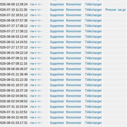
2026-08-08 12:28:24
-rw-r--r--
Supprimer
Renommer
Télécharger
2026-07-19 11:21:30
-rw-r--r--
Supprimer
Renommer
Télécharger
Presser .tar.gz
2026-07-22 18:51:12
-rw-r--r--
Supprimer
Renommer
Télécharger
2026-08-06 07:57:36
-rw-r--r--
Supprimer
Renommer
Télécharger
2026-07-27 17:38:12
-rw-r--r--
Supprimer
Renommer
Télécharger
2026-07-27 17:38:12
-rw-r--r--
Supprimer
Renommer
Télécharger
2026-08-06 03:13:43
-rw-r--r--
Supprimer
Renommer
Télécharger
2026-08-01 14:24:51
-rw-r--r--
Supprimer
Renommer
Télécharger
2026-07-27 17:37:13
-rw-r--r--
Supprimer
Renommer
Télécharger
2026-08-01 09:22:19
-rw-r--r--
Supprimer
Renommer
Télécharger
2026-08-07 08:11:16
-rw-r--r--
Supprimer
Renommer
Télécharger
2026-08-07 08:11:16
-rw-r--r--
Supprimer
Renommer
Télécharger
2026-08-06 06:46:07
-rw-r--r--
Supprimer
Renommer
Télécharger
2026-08-01 21:36:48
-rw-r--r--
Supprimer
Renommer
Télécharger
2026-08-01 01:22:30
-rw-r--r--
Supprimer
Renommer
Télécharger
2026-08-01 18:37:18
-rw-r--r--
Supprimer
Renommer
Télécharger
2026-08-01 18:37:18
-rw-r--r--
Supprimer
Renommer
Télécharger
2026-08-02 04:08:51
-rw-r--r--
Supprimer
Renommer
Télécharger
2026-08-02 04:08:52
-rw-r--r--
Supprimer
Renommer
Télécharger
2026-07-31 10:23:04
-rw-r--r--
Supprimer
Renommer
Télécharger
2026-07-31 11:22:52
-rw-r--r--
Supprimer
Renommer
Télécharger
2026-08-04 22:40:55
-rw-r--r--
Supprimer
Renommer
Télécharger
2026-08-01 03:17:31
-rw-r--r--
Supprimer
Renommer
Télécharger