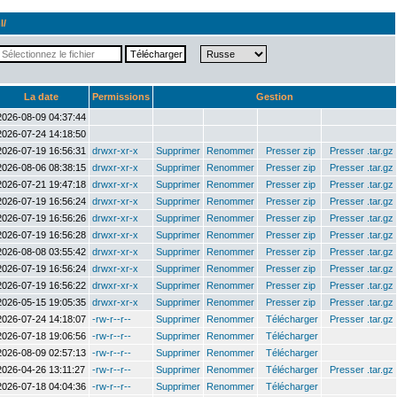
l/
La date
Permissions
Gestion
2026-08-09 04:37:44
2026-07-24 14:18:50
2026-07-19 16:56:31
drwxr-xr-x
Supprimer
Renommer
Presser zip
Presser .tar.gz
2026-08-06 08:38:15
drwxr-xr-x
Supprimer
Renommer
Presser zip
Presser .tar.gz
2026-07-21 19:47:18
drwxr-xr-x
Supprimer
Renommer
Presser zip
Presser .tar.gz
2026-07-19 16:56:24
drwxr-xr-x
Supprimer
Renommer
Presser zip
Presser .tar.gz
2026-07-19 16:56:26
drwxr-xr-x
Supprimer
Renommer
Presser zip
Presser .tar.gz
2026-07-19 16:56:28
drwxr-xr-x
Supprimer
Renommer
Presser zip
Presser .tar.gz
2026-08-08 03:55:42
drwxr-xr-x
Supprimer
Renommer
Presser zip
Presser .tar.gz
2026-07-19 16:56:24
drwxr-xr-x
Supprimer
Renommer
Presser zip
Presser .tar.gz
2026-07-19 16:56:22
drwxr-xr-x
Supprimer
Renommer
Presser zip
Presser .tar.gz
2026-05-15 19:05:35
drwxr-xr-x
Supprimer
Renommer
Presser zip
Presser .tar.gz
2026-07-24 14:18:07
-rw-r--r--
Supprimer
Renommer
Télécharger
Presser .tar.gz
2026-07-18 19:06:56
-rw-r--r--
Supprimer
Renommer
Télécharger
2026-08-09 02:57:13
-rw-r--r--
Supprimer
Renommer
Télécharger
2026-04-26 13:11:27
-rw-r--r--
Supprimer
Renommer
Télécharger
Presser .tar.gz
2026-07-18 04:04:36
-rw-r--r--
Supprimer
Renommer
Télécharger