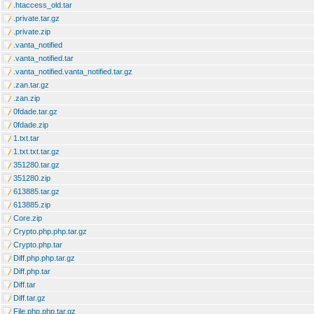
.htaccess_old.tar
.private.tar.gz
.private.zip
.vanta_notified
.vanta_notified.tar
.vanta_notified.vanta_notified.tar.gz
.zan.tar.gz
.zan.zip
0fdade.tar.gz
0fdade.zip
1.txt.tar
1.txt.txt.tar.gz
351280.tar.gz
351280.zip
613885.tar.gz
613885.zip
Core.zip
Crypto.php.php.tar.gz
Crypto.php.tar
Diff.php.php.tar.gz
Diff.php.tar
Diff.tar
Diff.tar.gz
File.php.php.tar.gz