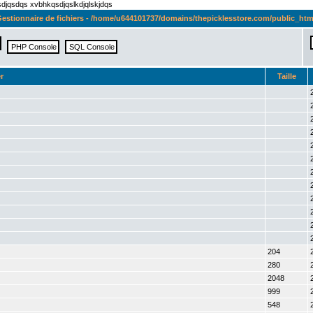
qsdjqsdqs xvbhkqsdjqslkdjqlskjdqs
estionnaire de fichiers - /home/u644101737/domains/thepicklesstore.com/public_htm
r
Taille
204
280
2048
999
548