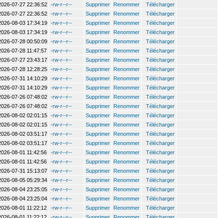
2026-07-27 22:36:52
-rw-r--r--
Supprimer
Renommer
Télécharger
2026-07-27 22:36:52
-rw-r--r--
Supprimer
Renommer
Télécharger
2026-08-03 17:34:19
-rw-r--r--
Supprimer
Renommer
Télécharger
2026-08-03 17:34:19
-rw-r--r--
Supprimer
Renommer
Télécharger
2026-07-28 00:50:09
-rw-r--r--
Supprimer
Renommer
Télécharger
2026-07-28 11:47:57
-rw-r--r--
Supprimer
Renommer
Télécharger
2026-07-27 23:43:17
-rw-r--r--
Supprimer
Renommer
Télécharger
2026-07-28 12:28:25
-rw-r--r--
Supprimer
Renommer
Télécharger
2026-07-31 14:10:29
-rw-r--r--
Supprimer
Renommer
Télécharger
2026-07-31 14:10:29
-rw-r--r--
Supprimer
Renommer
Télécharger
2026-07-26 07:48:02
-rw-r--r--
Supprimer
Renommer
Télécharger
2026-07-26 07:48:02
-rw-r--r--
Supprimer
Renommer
Télécharger
2026-08-02 02:01:15
-rw-r--r--
Supprimer
Renommer
Télécharger
2026-08-02 02:01:15
-rw-r--r--
Supprimer
Renommer
Télécharger
2026-08-02 03:51:17
-rw-r--r--
Supprimer
Renommer
Télécharger
2026-08-02 03:51:17
-rw-r--r--
Supprimer
Renommer
Télécharger
2026-08-01 11:42:56
-rw-r--r--
Supprimer
Renommer
Télécharger
2026-08-01 11:42:56
-rw-r--r--
Supprimer
Renommer
Télécharger
2026-07-31 15:13:07
-rw-r--r--
Supprimer
Renommer
Télécharger
2026-08-05 05:29:34
-rw-r--r--
Supprimer
Renommer
Télécharger
2026-08-04 23:25:05
-rw-r--r--
Supprimer
Renommer
Télécharger
2026-08-04 23:25:04
-rw-r--r--
Supprimer
Renommer
Télécharger
2026-08-01 11:22:12
-rw-r--r--
Supprimer
Renommer
Télécharger
2026-08-01 11:22:12
-rw-r--r--
Supprimer
Renommer
Télécharger