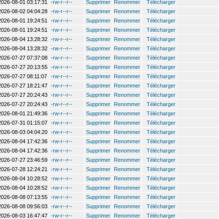
2026-08-01 03:17:31
-rw-r--r--
Supprimer
Renommer
Télécharger
2026-08-02 04:04:28
-rw-r--r--
Supprimer
Renommer
Télécharger
2026-08-01 19:24:51
-rw-r--r--
Supprimer
Renommer
Télécharger
2026-08-01 19:24:51
-rw-r--r--
Supprimer
Renommer
Télécharger
2026-08-04 13:28:32
-rw-r--r--
Supprimer
Renommer
Télécharger
2026-08-04 13:28:32
-rw-r--r--
Supprimer
Renommer
Télécharger
2026-07-27 07:37:08
-rw-r--r--
Supprimer
Renommer
Télécharger
2026-07-27 20:13:55
-rw-r--r--
Supprimer
Renommer
Télécharger
2026-07-27 08:11:07
-rw-r--r--
Supprimer
Renommer
Télécharger
2026-07-27 18:21:47
-rw-r--r--
Supprimer
Renommer
Télécharger
2026-07-27 20:24:43
-rw-r--r--
Supprimer
Renommer
Télécharger
2026-07-27 20:24:43
-rw-r--r--
Supprimer
Renommer
Télécharger
2026-08-01 21:49:36
-rw-r--r--
Supprimer
Renommer
Télécharger
2026-07-31 01:15:07
-rw-r--r--
Supprimer
Renommer
Télécharger
2026-08-03 04:04:20
-rw-r--r--
Supprimer
Renommer
Télécharger
2026-08-04 17:42:36
-rw-r--r--
Supprimer
Renommer
Télécharger
2026-08-04 17:42:36
-rw-r--r--
Supprimer
Renommer
Télécharger
2026-07-27 23:46:59
-rw-r--r--
Supprimer
Renommer
Télécharger
2026-07-28 12:24:21
-rw-r--r--
Supprimer
Renommer
Télécharger
2026-08-04 10:28:52
-rw-r--r--
Supprimer
Renommer
Télécharger
2026-08-04 10:28:52
-rw-r--r--
Supprimer
Renommer
Télécharger
2026-08-08 07:13:55
-rw-r--r--
Supprimer
Renommer
Télécharger
2026-08-08 09:56:03
-rw-r--r--
Supprimer
Renommer
Télécharger
2026-08-03 16:47:47
-rw-r--r--
Supprimer
Renommer
Télécharger