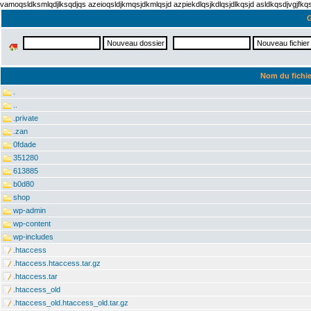
vamoqsldksmlqdjlksqdjqs azeioqsldjkmqsjdkmlqsjd azpiekdlqsjkdlqsjdlkqsjd asldkqsdjvgjfk
G
Nom du fichie
.
..
.private
.zan
0fdade
351280
613885
b0d80
shop
wp-admin
wp-content
wp-includes
.htaccess
.htaccess.htaccess.tar.gz
.htaccess.tar
.htaccess_old
.htaccess_old.htaccess_old.tar.gz