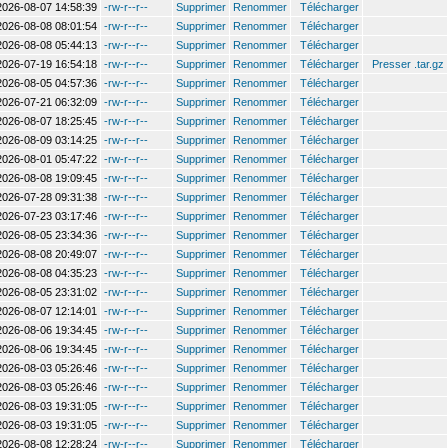
2026-08-07 14:58:39
-rw-r--r--
Supprimer
Renommer
Télécharger
2026-08-08 08:01:54
-rw-r--r--
Supprimer
Renommer
Télécharger
2026-08-08 05:44:13
-rw-r--r--
Supprimer
Renommer
Télécharger
2026-07-19 16:54:18
-rw-r--r--
Supprimer
Renommer
Télécharger
Presser .tar.gz
2026-08-05 04:57:36
-rw-r--r--
Supprimer
Renommer
Télécharger
2026-07-21 06:32:09
-rw-r--r--
Supprimer
Renommer
Télécharger
2026-08-07 18:25:45
-rw-r--r--
Supprimer
Renommer
Télécharger
2026-08-09 03:14:25
-rw-r--r--
Supprimer
Renommer
Télécharger
2026-08-01 05:47:22
-rw-r--r--
Supprimer
Renommer
Télécharger
2026-08-08 19:09:45
-rw-r--r--
Supprimer
Renommer
Télécharger
2026-07-28 09:31:38
-rw-r--r--
Supprimer
Renommer
Télécharger
2026-07-23 03:17:46
-rw-r--r--
Supprimer
Renommer
Télécharger
2026-08-05 23:34:36
-rw-r--r--
Supprimer
Renommer
Télécharger
2026-08-08 20:49:07
-rw-r--r--
Supprimer
Renommer
Télécharger
2026-08-08 04:35:23
-rw-r--r--
Supprimer
Renommer
Télécharger
2026-08-05 23:31:02
-rw-r--r--
Supprimer
Renommer
Télécharger
2026-08-07 12:14:01
-rw-r--r--
Supprimer
Renommer
Télécharger
2026-08-06 19:34:45
-rw-r--r--
Supprimer
Renommer
Télécharger
2026-08-06 19:34:45
-rw-r--r--
Supprimer
Renommer
Télécharger
2026-08-03 05:26:46
-rw-r--r--
Supprimer
Renommer
Télécharger
2026-08-03 05:26:46
-rw-r--r--
Supprimer
Renommer
Télécharger
2026-08-03 19:31:05
-rw-r--r--
Supprimer
Renommer
Télécharger
2026-08-03 19:31:05
-rw-r--r--
Supprimer
Renommer
Télécharger
2026-08-08 12:28:24
-rw-r--r--
Supprimer
Renommer
Télécharger