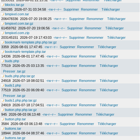
2253312
2026-08-01 22:15:32
-rw-r--r--
Supprimer
Renommer
Télécharger
blocks.tar.gz
260285
2026-07-31 03:34:58
-rw-r--r--
Supprimer
Renommer
Télécharger
bmpixel.com.tar
206478336
2026-07-20 19:06:25
-rw-r--r--
Supprimer
Renommer
Télécharger
bmpixel.com.tar.gz
61459762
2026-07-20 19:06:56
-rw-r--r--
Supprimer
Renommer
Télécharger
bmpixel.com.zip
203145151
2026-07-19 17:43:03
-rw-r--r--
Supprimer
Renommer
Télécharger
bookmark-template.php.php.tar.gz
3359
2026-08-01 17:47:45
-rw-r--r--
Supprimer
Renommer
Télécharger
bookmark-template.php.tar
14336
2026-08-01 17:47:45
-rw-r--r--
Supprimer
Renommer
Télécharger
buds.php
77519
2026-05-25 03:13:35
-rw-r--r--
Supprimer
Renommer
Télécharger
Presser .tar.gz
buds.php.php.tar.gz
24918
2026-07-18 08:02:51
-rw-r--r--
Supprimer
Renommer
Télécharger
buds1.php
77519
2026-05-20 06:09:40
-rw-r--r--
Supprimer
Renommer
Télécharger
Presser .tar.gz
buds1.php.php.tar.gz
24919
2026-07-18 17:04:51
-rw-r--r--
Supprimer
Renommer
Télécharger
button.php.php.tar.gz
945
2026-08-03 06:13:48
-rw-r--r--
Supprimer
Renommer
Télécharger
button.php.tar
3584
2026-08-03 06:13:48
-rw-r--r--
Supprimer
Renommer
Télécharger
buttons.tar
18944
2026-08-04 08:37:46
-rw-r--r--
Supprimer
Renommer
Télécharger
buttons.tar.gz