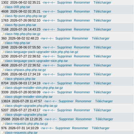
1302
2026-08-02 02:35:21
-rw-r--r--
Supprimer
Renommer
Télécharger
class-IXR.php.tar
4608
2026-08-02 02:35:21
-rw-r--r--
Supprimer
Renommer
Télécharger
class-ftp-pure.php.php.tar.gz
1763
2026-07-26 09:52:10
-rw-r--r--
Supprimer
Renommer
Télécharger
class-ftp-pure.php.tar
7168
2026-07-26 14:43:23
-rw-r--r--
Supprimer
Renommer
Télécharger
class-http.php.php.tar.gz
360
2026-08-02 02:48:23
-rw-r--r--
Supprimer
Renommer
Télécharger
class-http.php.tar
2048
2026-08-06 07:55:50
-rw-r--r--
Supprimer
Renommer
Télécharger
class-language-pack-upgrader-skin.php.php.tar.gz
1230
2026-07-27 22:36:52
-rw-r--r--
Supprimer
Renommer
Télécharger
class-language-pack-upgrader-skin.php.tar
4608
2026-07-27 22:36:52
-rw-r--r--
Supprimer
Renommer
Télécharger
class-phpass.php.php.tar.gz
2595
2026-08-03 17:34:19
-rw-r--r--
Supprimer
Renommer
Télécharger
class-phpass.php.tar
8704
2026-08-03 17:34:19
-rw-r--r--
Supprimer
Renommer
Télécharger
class-plugin-installer-skin.php.php.tar.gz
3339
2026-07-28 00:50:09
-rw-r--r--
Supprimer
Renommer
Télécharger
class-plugin-installer-skin.php.tar
13824
2026-07-28 11:47:57
-rw-r--r--
Supprimer
Renommer
Télécharger
class-plugin-upgrader.php.php.tar.gz
5207
2026-07-27 23:43:17
-rw-r--r--
Supprimer
Renommer
Télécharger
class-plugin-upgrader.php.tar
25088
2026-07-28 12:28:25
-rw-r--r--
Supprimer
Renommer
Télécharger
class-requests.php.php.tar.gz
976
2026-07-31 14:10:29
-rw-r--r--
Supprimer
Renommer
Télécharger
class-requests.php.tar