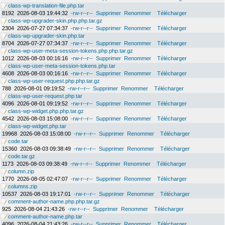
class-wp-translation-file.php.tar
8192
2026-08-03 19:44:32
-rw-r--r--
Supprimer
Renommer
Télécharger
class-wp-upgrader-skin.php.php.tar.gz
2304
2026-07-27 07:34:37
-rw-r--r--
Supprimer
Renommer
Télécharger
class-wp-upgrader-skin.php.tar
8704
2026-07-27 07:34:37
-rw-r--r--
Supprimer
Renommer
Télécharger
class-wp-user-meta-session-tokens.php.php.tar.gz
1012
2026-08-03 00:16:16
-rw-r--r--
Supprimer
Renommer
Télécharger
class-wp-user-meta-session-tokens.php.tar
4608
2026-08-03 00:16:16
-rw-r--r--
Supprimer
Renommer
Télécharger
class-wp-user-request.php.php.tar.gz
788
2026-08-01 09:19:52
-rw-r--r--
Supprimer
Renommer
Télécharger
class-wp-user-request.php.tar
4096
2026-08-01 09:19:52
-rw-r--r--
Supprimer
Renommer
Télécharger
class-wp-widget.php.php.tar.gz
4542
2026-08-03 15:08:00
-rw-r--r--
Supprimer
Renommer
Télécharger
class-wp-widget.php.tar
19968
2026-08-03 15:08:00
-rw-r--r--
Supprimer
Renommer
Télécharger
code.tar
15360
2026-08-03 09:38:49
-rw-r--r--
Supprimer
Renommer
Télécharger
code.tar.gz
1173
2026-08-03 09:38:49
-rw-r--r--
Supprimer
Renommer
Télécharger
column.zip
1770
2026-08-05 02:47:07
-rw-r--r--
Supprimer
Renommer
Télécharger
columns.zip
10537
2026-08-03 19:17:01
-rw-r--r--
Supprimer
Renommer
Télécharger
comment-author-name.php.php.tar.gz
925
2026-08-04 21:43:26
-rw-r--r--
Supprimer
Renommer
Télécharger
comment-author-name.php.tar
4096
2026-08-04 21:43:26
-rw-r--r--
Supprimer
Renommer
Télécharger