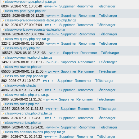
class-wp-post-type.php.php.tar.gz
6834
2026-07-31 13:58:40
-rw-r--r--
Supprimer
Renommer
Télécharger
class-wp-post-type.php.tar
32256
2026-08-05 03:12:25
-rw-r--r--
Supprimer
Renommer
Télécharger
class-wp-privacy-requests-table.php.php.tar.gz
4192
2026-07-27 00:07:04
-rw-r--r--
Supprimer
Renommer
Télécharger
class-wp-privacy-requests-table.php.tar
16384
2026-07-27 00:07:04
-rw-r--r--
Supprimer
Renommer
Télécharger
class-wp-query.php.php.tar.gz
32242
2026-08-01 15:30:50
-rw-r--r--
Supprimer
Renommer
Télécharger
class-wp-query.php.tar
165376
2026-08-01 23:21:36
-rw-r--r--
Supprimer
Renommer
Télécharger
class-wp-rewrite.php.php.tar.gz
14970
2026-08-01 19:11:05
-rw-r--r--
Supprimer
Renommer
Télécharger
class-wp-rewrite.php.tar
65536
2026-08-01 19:11:05
-rw-r--r--
Supprimer
Renommer
Télécharger
class-wp-role.php.php.tar.gz
892
2026-07-31 10:30:27
-rw-r--r--
Supprimer
Renommer
Télécharger
class-wp-role.php.tar
4096
2026-07-31 17:21:47
-rw-r--r--
Supprimer
Renommer
Télécharger
class-wp-roles.php.php.tar.gz
2686
2026-08-02 11:31:32
-rw-r--r--
Supprimer
Renommer
Télécharger
class-wp-roles.php.tar
11264
2026-08-02 11:31:32
-rw-r--r--
Supprimer
Renommer
Télécharger
class-wp-scripts.php.php.tar.gz
8086
2026-07-31 19:24:31
-rw-r--r--
Supprimer
Renommer
Télécharger
class-wp-scripts.php.tar
36864
2026-07-31 19:24:31
-rw-r--r--
Supprimer
Renommer
Télécharger
class-wp-session-tokens.php.php.tar.gz
1994
2026-07-31 02:24:33
-rw-r--r--
Supprimer
Renommer
Télécharger