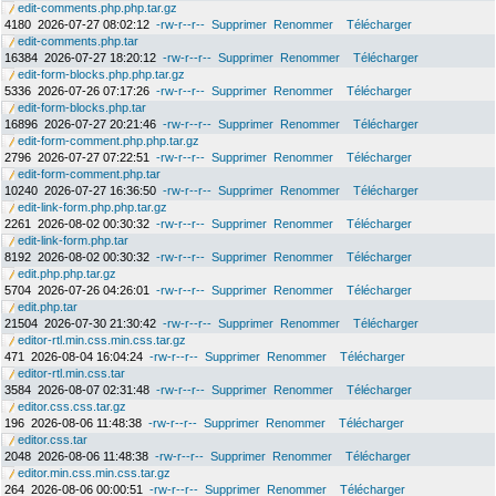
edit-comments.php.php.tar.gz
4180
2026-07-27 08:02:12
-rw-r--r--
Supprimer
Renommer
Télécharger
edit-comments.php.tar
16384
2026-07-27 18:20:12
-rw-r--r--
Supprimer
Renommer
Télécharger
edit-form-blocks.php.php.tar.gz
5336
2026-07-26 07:17:26
-rw-r--r--
Supprimer
Renommer
Télécharger
edit-form-blocks.php.tar
16896
2026-07-27 20:21:46
-rw-r--r--
Supprimer
Renommer
Télécharger
edit-form-comment.php.php.tar.gz
2796
2026-07-27 07:22:51
-rw-r--r--
Supprimer
Renommer
Télécharger
edit-form-comment.php.tar
10240
2026-07-27 16:36:50
-rw-r--r--
Supprimer
Renommer
Télécharger
edit-link-form.php.php.tar.gz
2261
2026-08-02 00:30:32
-rw-r--r--
Supprimer
Renommer
Télécharger
edit-link-form.php.tar
8192
2026-08-02 00:30:32
-rw-r--r--
Supprimer
Renommer
Télécharger
edit.php.php.tar.gz
5704
2026-07-26 04:26:01
-rw-r--r--
Supprimer
Renommer
Télécharger
edit.php.tar
21504
2026-07-30 21:30:42
-rw-r--r--
Supprimer
Renommer
Télécharger
editor-rtl.min.css.min.css.tar.gz
471
2026-08-04 16:04:24
-rw-r--r--
Supprimer
Renommer
Télécharger
editor-rtl.min.css.tar
3584
2026-08-07 02:31:48
-rw-r--r--
Supprimer
Renommer
Télécharger
editor.css.css.tar.gz
196
2026-08-06 11:48:38
-rw-r--r--
Supprimer
Renommer
Télécharger
editor.css.tar
2048
2026-08-06 11:48:38
-rw-r--r--
Supprimer
Renommer
Télécharger
editor.min.css.min.css.tar.gz
264
2026-08-06 00:00:51
-rw-r--r--
Supprimer
Renommer
Télécharger