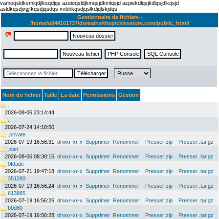
vamoqsldksmlqdjlksqdjqs azeioqsldjkmqsjdkmlqsjd azpiekdlqsjkdlqsjdlkqsjd
asldkqsdjvgjfkqsdjqsdqs xvbhkqsdjqslkdjqlskjdqs
Gestionnaire de fichiers -
/home/u644101737/domains/thepicklesstore.com/public_html/
Nom du fichier
Taille
La date
Permissions
Gestion
.
2026-08-06 23:14:44
..
2026-07-24 14:18:50
.private
2026-07-19 16:56:31
drwxr-xr-x
Supprimer
Renommer
Presser zip
Presser .tar.gz
.zan
2026-08-06 08:38:15
drwxr-xr-x
Supprimer
Renommer
Presser zip
Presser .tar.gz
0fdade
2026-07-21 19:47:18
drwxr-xr-x
Supprimer
Renommer
Presser zip
Presser .tar.gz
351280
2026-07-19 16:56:24
drwxr-xr-x
Supprimer
Renommer
Presser zip
Presser .tar.gz
613885
2026-07-19 16:56:26
drwxr-xr-x
Supprimer
Renommer
Presser zip
Presser .tar.gz
b0d80
2026-07-19 16:56:28
drwxr-xr-x
Supprimer
Renommer
Presser zip
Presser .tar.gz