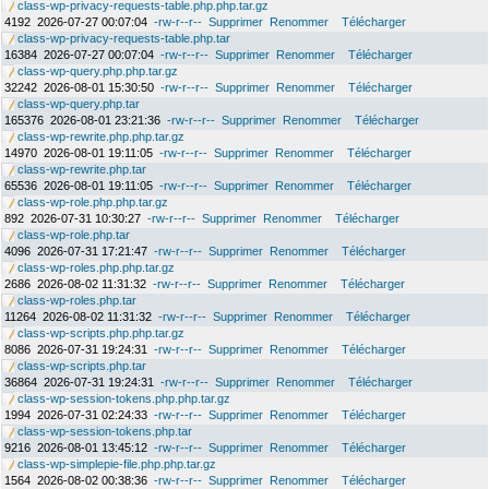
class-wp-privacy-requests-table.php.php.tar.gz
4192
2026-07-27 00:07:04
-rw-r--r--
Supprimer
Renommer
Télécharger
class-wp-privacy-requests-table.php.tar
16384
2026-07-27 00:07:04
-rw-r--r--
Supprimer
Renommer
Télécharger
class-wp-query.php.php.tar.gz
32242
2026-08-01 15:30:50
-rw-r--r--
Supprimer
Renommer
Télécharger
class-wp-query.php.tar
165376
2026-08-01 23:21:36
-rw-r--r--
Supprimer
Renommer
Télécharger
class-wp-rewrite.php.php.tar.gz
14970
2026-08-01 19:11:05
-rw-r--r--
Supprimer
Renommer
Télécharger
class-wp-rewrite.php.tar
65536
2026-08-01 19:11:05
-rw-r--r--
Supprimer
Renommer
Télécharger
class-wp-role.php.php.tar.gz
892
2026-07-31 10:30:27
-rw-r--r--
Supprimer
Renommer
Télécharger
class-wp-role.php.tar
4096
2026-07-31 17:21:47
-rw-r--r--
Supprimer
Renommer
Télécharger
class-wp-roles.php.php.tar.gz
2686
2026-08-02 11:31:32
-rw-r--r--
Supprimer
Renommer
Télécharger
class-wp-roles.php.tar
11264
2026-08-02 11:31:32
-rw-r--r--
Supprimer
Renommer
Télécharger
class-wp-scripts.php.php.tar.gz
8086
2026-07-31 19:24:31
-rw-r--r--
Supprimer
Renommer
Télécharger
class-wp-scripts.php.tar
36864
2026-07-31 19:24:31
-rw-r--r--
Supprimer
Renommer
Télécharger
class-wp-session-tokens.php.php.tar.gz
1994
2026-07-31 02:24:33
-rw-r--r--
Supprimer
Renommer
Télécharger
class-wp-session-tokens.php.tar
9216
2026-08-01 13:45:12
-rw-r--r--
Supprimer
Renommer
Télécharger
class-wp-simplepie-file.php.php.tar.gz
1564
2026-08-02 00:38:36
-rw-r--r--
Supprimer
Renommer
Télécharger