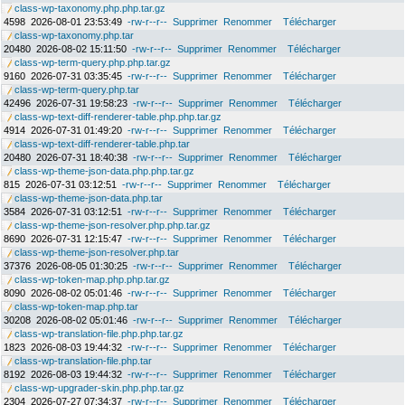
class-wp-taxonomy.php.php.tar.gz
4598
2026-08-01 23:53:49
-rw-r--r--
Supprimer
Renommer
Télécharger
class-wp-taxonomy.php.tar
20480
2026-08-02 15:11:50
-rw-r--r--
Supprimer
Renommer
Télécharger
class-wp-term-query.php.php.tar.gz
9160
2026-07-31 03:35:45
-rw-r--r--
Supprimer
Renommer
Télécharger
class-wp-term-query.php.tar
42496
2026-07-31 19:58:23
-rw-r--r--
Supprimer
Renommer
Télécharger
class-wp-text-diff-renderer-table.php.php.tar.gz
4914
2026-07-31 01:49:20
-rw-r--r--
Supprimer
Renommer
Télécharger
class-wp-text-diff-renderer-table.php.tar
20480
2026-07-31 18:40:38
-rw-r--r--
Supprimer
Renommer
Télécharger
class-wp-theme-json-data.php.php.tar.gz
815
2026-07-31 03:12:51
-rw-r--r--
Supprimer
Renommer
Télécharger
class-wp-theme-json-data.php.tar
3584
2026-07-31 03:12:51
-rw-r--r--
Supprimer
Renommer
Télécharger
class-wp-theme-json-resolver.php.php.tar.gz
8690
2026-07-31 12:15:47
-rw-r--r--
Supprimer
Renommer
Télécharger
class-wp-theme-json-resolver.php.tar
37376
2026-08-05 01:30:25
-rw-r--r--
Supprimer
Renommer
Télécharger
class-wp-token-map.php.php.tar.gz
8090
2026-08-02 05:01:46
-rw-r--r--
Supprimer
Renommer
Télécharger
class-wp-token-map.php.tar
30208
2026-08-02 05:01:46
-rw-r--r--
Supprimer
Renommer
Télécharger
class-wp-translation-file.php.php.tar.gz
1823
2026-08-03 19:44:32
-rw-r--r--
Supprimer
Renommer
Télécharger
class-wp-translation-file.php.tar
8192
2026-08-03 19:44:32
-rw-r--r--
Supprimer
Renommer
Télécharger
class-wp-upgrader-skin.php.php.tar.gz
2304
2026-07-27 07:34:37
-rw-r--r--
Supprimer
Renommer
Télécharger