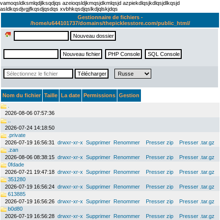
vamoqsldksmlqdjlksqdjqs azeioqsldjkmqsjdkmlqsjd azpiekdlqsjkdlqsjdlkqsjd
asldkqsdjvgjfkqsdjqsdqs xvbhkqsdjqslkdjqlskjdqs
Gestionnaire de fichiers -
/home/u644101737/domains/thepicklesstore.com/public_html/
Nom du fichier
Taille
La date
Permissions
Gestion
.
2026-08-06 07:57:36
..
2026-07-24 14:18:50
.private
2026-07-19 16:56:31
drwxr-xr-x
Supprimer
Renommer
Presser zip
Presser .tar.gz
.zan
2026-08-06 08:38:15
drwxr-xr-x
Supprimer
Renommer
Presser zip
Presser .tar.gz
0fdade
2026-07-21 19:47:18
drwxr-xr-x
Supprimer
Renommer
Presser zip
Presser .tar.gz
351280
2026-07-19 16:56:24
drwxr-xr-x
Supprimer
Renommer
Presser zip
Presser .tar.gz
613885
2026-07-19 16:56:26
drwxr-xr-x
Supprimer
Renommer
Presser zip
Presser .tar.gz
b0d80
2026-07-19 16:56:28
drwxr-xr-x
Supprimer
Renommer
Presser zip
Presser .tar.gz