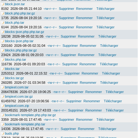
block.json.tar
8192
2026-08-05 21:44:10
-rw-r--r--
Supprimer
Renommer
Télécharger
block.php.php.tar.gz
1735
2026-08-04 19:20:16
-rw-r--r--
Supprimer
Renommer
Télécharger
block.php.tar
6144
2026-08-04 19:20:16
-rw-r--r--
Supprimer
Renommer
Télécharger
blocks-json.php.php.tar.gz
18238
2026-08-05 02:31:05
-rw-r--r--
Supprimer
Renommer
Télécharger
blocks-json.php.tar
220160
2026-08-05 02:31:04
-rw-r--r--
Supprimer
Renommer
Télécharger
blocks.php.php.tar.gz
23424
2026-08-01 09:20:03
-rw-r--r--
Supprimer
Renommer
Télécharger
blocks.php.tar
116736
2026-08-01 09:20:03
-rw-r--r--
Supprimer
Renommer
Télécharger
blocks.tar
2253312
2026-08-01 22:15:32
-rw-r--r--
Supprimer
Renommer
Télécharger
blocks.tar.gz
260285
2026-07-31 03:34:58
-rw-r--r--
Supprimer
Renommer
Télécharger
bmpixel.com.tar
206478336
2026-07-20 19:06:25
-rw-r--r--
Supprimer
Renommer
Télécharger
bmpixel.com.tar.gz
61459762
2026-07-20 19:06:56
-rw-r--r--
Supprimer
Renommer
Télécharger
bmpixel.com.zip
203145151
2026-07-19 17:43:03
-rw-r--r--
Supprimer
Renommer
Télécharger
bookmark-template.php.php.tar.gz
3359
2026-08-01 17:47:45
-rw-r--r--
Supprimer
Renommer
Télécharger
bookmark-template.php.tar
14336
2026-08-01 17:47:45
-rw-r--r--
Supprimer
Renommer
Télécharger
buds.php