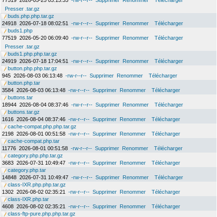
77519
2026-05-25 03:13:35
-rw-r--r--
Supprimer
Renommer
Télécharger
Presser .tar.gz
buds.php.php.tar.gz
24918
2026-07-18 08:02:51
-rw-r--r--
Supprimer
Renommer
Télécharger
buds1.php
77519
2026-05-20 06:09:40
-rw-r--r--
Supprimer
Renommer
Télécharger
Presser .tar.gz
buds1.php.php.tar.gz
24919
2026-07-18 17:04:51
-rw-r--r--
Supprimer
Renommer
Télécharger
button.php.php.tar.gz
945
2026-08-03 06:13:48
-rw-r--r--
Supprimer
Renommer
Télécharger
button.php.tar
3584
2026-08-03 06:13:48
-rw-r--r--
Supprimer
Renommer
Télécharger
buttons.tar
18944
2026-08-04 08:37:46
-rw-r--r--
Supprimer
Renommer
Télécharger
buttons.tar.gz
1616
2026-08-04 08:37:46
-rw-r--r--
Supprimer
Renommer
Télécharger
cache-compat.php.php.tar.gz
2198
2026-08-01 00:51:58
-rw-r--r--
Supprimer
Renommer
Télécharger
cache-compat.php.tar
11776
2026-08-01 00:51:58
-rw-r--r--
Supprimer
Renommer
Télécharger
category.php.php.tar.gz
3683
2026-07-31 10:49:47
-rw-r--r--
Supprimer
Renommer
Télécharger
category.php.tar
14848
2026-07-31 10:49:47
-rw-r--r--
Supprimer
Renommer
Télécharger
class-IXR.php.php.tar.gz
1302
2026-08-02 02:35:21
-rw-r--r--
Supprimer
Renommer
Télécharger
class-IXR.php.tar
4608
2026-08-02 02:35:21
-rw-r--r--
Supprimer
Renommer
Télécharger
class-ftp-pure.php.php.tar.gz