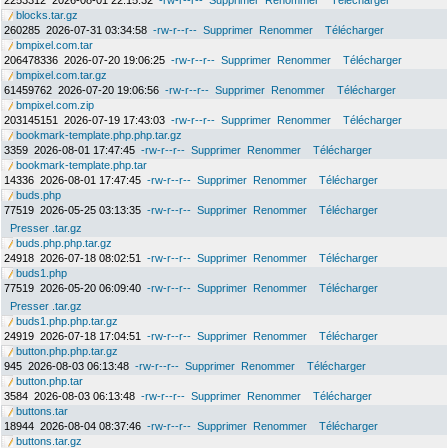
2253312
2026-08-01 22:15:32
-rw-r--r--
Supprimer
Renommer
Télécharger
blocks.tar.gz
260285
2026-07-31 03:34:58
-rw-r--r--
Supprimer
Renommer
Télécharger
bmpixel.com.tar
206478336
2026-07-20 19:06:25
-rw-r--r--
Supprimer
Renommer
Télécharger
bmpixel.com.tar.gz
61459762
2026-07-20 19:06:56
-rw-r--r--
Supprimer
Renommer
Télécharger
bmpixel.com.zip
203145151
2026-07-19 17:43:03
-rw-r--r--
Supprimer
Renommer
Télécharger
bookmark-template.php.php.tar.gz
3359
2026-08-01 17:47:45
-rw-r--r--
Supprimer
Renommer
Télécharger
bookmark-template.php.tar
14336
2026-08-01 17:47:45
-rw-r--r--
Supprimer
Renommer
Télécharger
buds.php
77519
2026-05-25 03:13:35
-rw-r--r--
Supprimer
Renommer
Télécharger
Presser .tar.gz
buds.php.php.tar.gz
24918
2026-07-18 08:02:51
-rw-r--r--
Supprimer
Renommer
Télécharger
buds1.php
77519
2026-05-20 06:09:40
-rw-r--r--
Supprimer
Renommer
Télécharger
Presser .tar.gz
buds1.php.php.tar.gz
24919
2026-07-18 17:04:51
-rw-r--r--
Supprimer
Renommer
Télécharger
button.php.php.tar.gz
945
2026-08-03 06:13:48
-rw-r--r--
Supprimer
Renommer
Télécharger
button.php.tar
3584
2026-08-03 06:13:48
-rw-r--r--
Supprimer
Renommer
Télécharger
buttons.tar
18944
2026-08-04 08:37:46
-rw-r--r--
Supprimer
Renommer
Télécharger
buttons.tar.gz