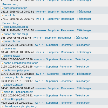
77519
2026-05-25 03:13:35
-rw-r--r--
Supprimer
Renommer
Télécharger
Presser .tar.gz
buds.php.php.tar.gz
24918
2026-07-18 08:02:51
-rw-r--r--
Supprimer
Renommer
Télécharger
buds1.php
77519
2026-05-20 06:09:40
-rw-r--r--
Supprimer
Renommer
Télécharger
Presser .tar.gz
buds1.php.php.tar.gz
24919
2026-07-18 17:04:51
-rw-r--r--
Supprimer
Renommer
Télécharger
button.php.php.tar.gz
945
2026-08-03 06:13:48
-rw-r--r--
Supprimer
Renommer
Télécharger
button.php.tar
3584
2026-08-03 06:13:48
-rw-r--r--
Supprimer
Renommer
Télécharger
buttons.tar
18944
2026-08-04 08:37:46
-rw-r--r--
Supprimer
Renommer
Télécharger
buttons.tar.gz
1616
2026-08-04 08:37:46
-rw-r--r--
Supprimer
Renommer
Télécharger
cache-compat.php.php.tar.gz
2198
2026-08-01 00:51:58
-rw-r--r--
Supprimer
Renommer
Télécharger
cache-compat.php.tar
11776
2026-08-01 00:51:58
-rw-r--r--
Supprimer
Renommer
Télécharger
category.php.php.tar.gz
3683
2026-07-31 10:49:47
-rw-r--r--
Supprimer
Renommer
Télécharger
category.php.tar
14848
2026-07-31 10:49:47
-rw-r--r--
Supprimer
Renommer
Télécharger
class-IXR.php.php.tar.gz
1302
2026-08-02 02:35:21
-rw-r--r--
Supprimer
Renommer
Télécharger
class-IXR.php.tar
4608
2026-08-02 02:35:21
-rw-r--r--
Supprimer
Renommer
Télécharger
class-ftp-pure.php.php.tar.gz