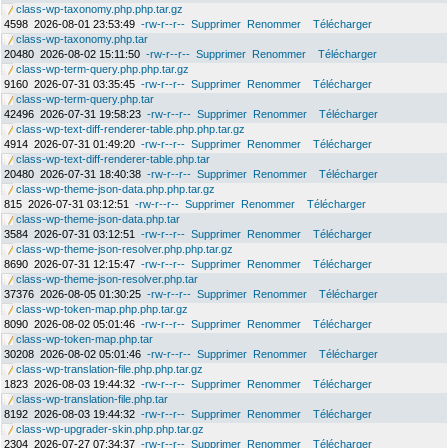
class-wp-taxonomy.php.php.tar.gz
4598
2026-08-01 23:53:49
-rw-r--r--
Supprimer
Renommer
Télécharger
class-wp-taxonomy.php.tar
20480
2026-08-02 15:11:50
-rw-r--r--
Supprimer
Renommer
Télécharger
class-wp-term-query.php.php.tar.gz
9160
2026-07-31 03:35:45
-rw-r--r--
Supprimer
Renommer
Télécharger
class-wp-term-query.php.tar
42496
2026-07-31 19:58:23
-rw-r--r--
Supprimer
Renommer
Télécharger
class-wp-text-diff-renderer-table.php.php.tar.gz
4914
2026-07-31 01:49:20
-rw-r--r--
Supprimer
Renommer
Télécharger
class-wp-text-diff-renderer-table.php.tar
20480
2026-07-31 18:40:38
-rw-r--r--
Supprimer
Renommer
Télécharger
class-wp-theme-json-data.php.php.tar.gz
815
2026-07-31 03:12:51
-rw-r--r--
Supprimer
Renommer
Télécharger
class-wp-theme-json-data.php.tar
3584
2026-07-31 03:12:51
-rw-r--r--
Supprimer
Renommer
Télécharger
class-wp-theme-json-resolver.php.php.tar.gz
8690
2026-07-31 12:15:47
-rw-r--r--
Supprimer
Renommer
Télécharger
class-wp-theme-json-resolver.php.tar
37376
2026-08-05 01:30:25
-rw-r--r--
Supprimer
Renommer
Télécharger
class-wp-token-map.php.php.tar.gz
8090
2026-08-02 05:01:46
-rw-r--r--
Supprimer
Renommer
Télécharger
class-wp-token-map.php.tar
30208
2026-08-02 05:01:46
-rw-r--r--
Supprimer
Renommer
Télécharger
class-wp-translation-file.php.php.tar.gz
1823
2026-08-03 19:44:32
-rw-r--r--
Supprimer
Renommer
Télécharger
class-wp-translation-file.php.tar
8192
2026-08-03 19:44:32
-rw-r--r--
Supprimer
Renommer
Télécharger
class-wp-upgrader-skin.php.php.tar.gz
2304
2026-07-27 07:34:37
-rw-r--r--
Supprimer
Renommer
Télécharger