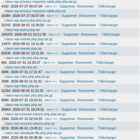
class-wp-privacy-requests-table.php.php.tar.gz
4192
2026-07-27 00:07:04
-rw-r--r--
Supprimer
Renommer
Télécharger
class-wp-privacy-requests-table.php.tar
16384
2026-07-27 00:07:04
-rw-r--r--
Supprimer
Renommer
Télécharger
class-wp-query.php.php.tar.gz
32242
2026-08-01 15:30:50
-rw-r--r--
Supprimer
Renommer
Télécharger
class-wp-query.php.tar
165376
2026-08-01 23:21:36
-rw-r--r--
Supprimer
Renommer
Télécharger
class-wp-rewrite.php.php.tar.gz
14970
2026-08-01 19:11:05
-rw-r--r--
Supprimer
Renommer
Télécharger
class-wp-rewrite.php.tar
65536
2026-08-01 19:11:05
-rw-r--r--
Supprimer
Renommer
Télécharger
class-wp-role.php.php.tar.gz
892
2026-07-31 10:30:27
-rw-r--r--
Supprimer
Renommer
Télécharger
class-wp-role.php.tar
4096
2026-07-31 17:21:47
-rw-r--r--
Supprimer
Renommer
Télécharger
class-wp-roles.php.php.tar.gz
2686
2026-08-02 11:31:32
-rw-r--r--
Supprimer
Renommer
Télécharger
class-wp-roles.php.tar
11264
2026-08-02 11:31:32
-rw-r--r--
Supprimer
Renommer
Télécharger
class-wp-scripts.php.php.tar.gz
8086
2026-07-31 19:24:31
-rw-r--r--
Supprimer
Renommer
Télécharger
class-wp-scripts.php.tar
36864
2026-07-31 19:24:31
-rw-r--r--
Supprimer
Renommer
Télécharger
class-wp-session-tokens.php.php.tar.gz
1994
2026-07-31 02:24:33
-rw-r--r--
Supprimer
Renommer
Télécharger
class-wp-session-tokens.php.tar
9216
2026-08-01 13:45:12
-rw-r--r--
Supprimer
Renommer
Télécharger
class-wp-simplepie-file.php.php.tar.gz
1564
2026-08-02 00:38:36
-rw-r--r--
Supprimer
Renommer
Télécharger