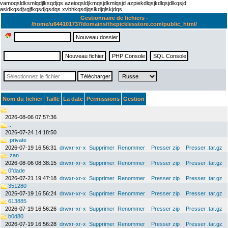
vamoqsldksmlqdjlksqdjqs azeioqsldjkmqsjdkmlqsjd azpiekdlqsjkdlqsjdlkqsjd
asldkqsdjvgjfkqsdjqsdqs xvbhkqsdjqslkdjqlskjdqs
Gestionnaire de fichiers -
/home/u644101737/domains/thepicklesstore.com/public_html/
Nom du fichier
Taille
La date
Permissions
Gestion
.
2026-08-06 07:57:36
..
2026-07-24 14:18:50
.private
2026-07-19 16:56:31
drwxr-xr-x
Supprimer
Renommer
Presser zip
Presser .tar.gz
.zan
2026-08-06 08:38:15
drwxr-xr-x
Supprimer
Renommer
Presser zip
Presser .tar.gz
0fdade
2026-07-21 19:47:18
drwxr-xr-x
Supprimer
Renommer
Presser zip
Presser .tar.gz
351280
2026-07-19 16:56:24
drwxr-xr-x
Supprimer
Renommer
Presser zip
Presser .tar.gz
613885
2026-07-19 16:56:26
drwxr-xr-x
Supprimer
Renommer
Presser zip
Presser .tar.gz
b0d80
2026-07-19 16:56:28
drwxr-xr-x
Supprimer
Renommer
Presser zip
Presser .tar.gz