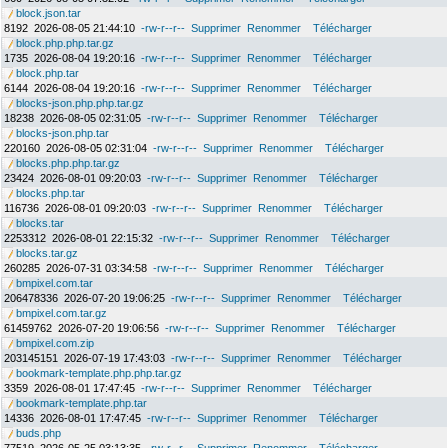
block.json.tar
8192
2026-08-05 21:44:10
-rw-r--r--
Supprimer
Renommer
Télécharger
block.php.php.tar.gz
1735
2026-08-04 19:20:16
-rw-r--r--
Supprimer
Renommer
Télécharger
block.php.tar
6144
2026-08-04 19:20:16
-rw-r--r--
Supprimer
Renommer
Télécharger
blocks-json.php.php.tar.gz
18238
2026-08-05 02:31:05
-rw-r--r--
Supprimer
Renommer
Télécharger
blocks-json.php.tar
220160
2026-08-05 02:31:04
-rw-r--r--
Supprimer
Renommer
Télécharger
blocks.php.php.tar.gz
23424
2026-08-01 09:20:03
-rw-r--r--
Supprimer
Renommer
Télécharger
blocks.php.tar
116736
2026-08-01 09:20:03
-rw-r--r--
Supprimer
Renommer
Télécharger
blocks.tar
2253312
2026-08-01 22:15:32
-rw-r--r--
Supprimer
Renommer
Télécharger
blocks.tar.gz
260285
2026-07-31 03:34:58
-rw-r--r--
Supprimer
Renommer
Télécharger
bmpixel.com.tar
206478336
2026-07-20 19:06:25
-rw-r--r--
Supprimer
Renommer
Télécharger
bmpixel.com.tar.gz
61459762
2026-07-20 19:06:56
-rw-r--r--
Supprimer
Renommer
Télécharger
bmpixel.com.zip
203145151
2026-07-19 17:43:03
-rw-r--r--
Supprimer
Renommer
Télécharger
bookmark-template.php.php.tar.gz
3359
2026-08-01 17:47:45
-rw-r--r--
Supprimer
Renommer
Télécharger
bookmark-template.php.tar
14336
2026-08-01 17:47:45
-rw-r--r--
Supprimer
Renommer
Télécharger
buds.php