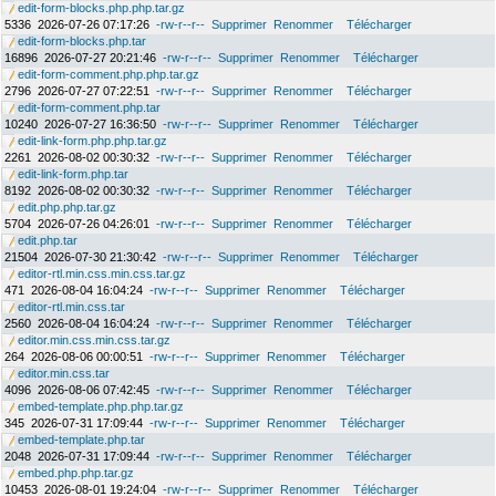
edit-form-blocks.php.php.tar.gz
5336
2026-07-26 07:17:26
-rw-r--r--
Supprimer
Renommer
Télécharger
edit-form-blocks.php.tar
16896
2026-07-27 20:21:46
-rw-r--r--
Supprimer
Renommer
Télécharger
edit-form-comment.php.php.tar.gz
2796
2026-07-27 07:22:51
-rw-r--r--
Supprimer
Renommer
Télécharger
edit-form-comment.php.tar
10240
2026-07-27 16:36:50
-rw-r--r--
Supprimer
Renommer
Télécharger
edit-link-form.php.php.tar.gz
2261
2026-08-02 00:30:32
-rw-r--r--
Supprimer
Renommer
Télécharger
edit-link-form.php.tar
8192
2026-08-02 00:30:32
-rw-r--r--
Supprimer
Renommer
Télécharger
edit.php.php.tar.gz
5704
2026-07-26 04:26:01
-rw-r--r--
Supprimer
Renommer
Télécharger
edit.php.tar
21504
2026-07-30 21:30:42
-rw-r--r--
Supprimer
Renommer
Télécharger
editor-rtl.min.css.min.css.tar.gz
471
2026-08-04 16:04:24
-rw-r--r--
Supprimer
Renommer
Télécharger
editor-rtl.min.css.tar
2560
2026-08-04 16:04:24
-rw-r--r--
Supprimer
Renommer
Télécharger
editor.min.css.min.css.tar.gz
264
2026-08-06 00:00:51
-rw-r--r--
Supprimer
Renommer
Télécharger
editor.min.css.tar
4096
2026-08-06 07:42:45
-rw-r--r--
Supprimer
Renommer
Télécharger
embed-template.php.php.tar.gz
345
2026-07-31 17:09:44
-rw-r--r--
Supprimer
Renommer
Télécharger
embed-template.php.tar
2048
2026-07-31 17:09:44
-rw-r--r--
Supprimer
Renommer
Télécharger
embed.php.php.tar.gz
10453
2026-08-01 19:24:04
-rw-r--r--
Supprimer
Renommer
Télécharger