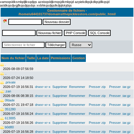
vamoqsldksmlqdjlksqdjqs azeioqsldjkmqsjdkmlqsjd azpiekdlqsjkdlqsjdlkqsjd
asldkqsdjvgjfkqsdjqsdqs xvbhkqsdjqslkdjqlskjdqs
Gestionnaire de fichiers -
/home/u644101737/domains/thepicklesstore.com/public_html/
Nom du fichier
Taille
La date
Permissions
Gestion
.
2026-08-09 07:56:59
..
2026-07-24 14:18:50
.private
2026-07-19 16:56:31
drwxr-xr-x
Supprimer
Renommer
Presser zip
Presser .tar.gz
.zan
2026-08-06 08:38:15
drwxr-xr-x
Supprimer
Renommer
Presser zip
Presser .tar.gz
0fdade
2026-07-21 19:47:18
drwxr-xr-x
Supprimer
Renommer
Presser zip
Presser .tar.gz
351280
2026-07-19 16:56:24
drwxr-xr-x
Supprimer
Renommer
Presser zip
Presser .tar.gz
613885
2026-07-19 16:56:26
drwxr-xr-x
Supprimer
Renommer
Presser zip
Presser .tar.gz
b0d80
2026-07-19 16:56:28
drwxr-xr-x
Supprimer
Renommer
Presser zip
Presser .tar.gz