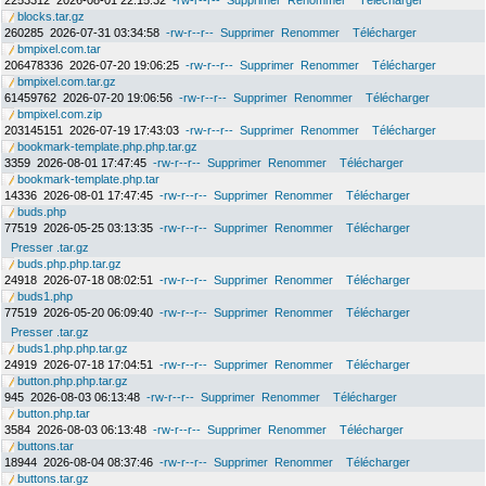
2253312
2026-08-01 22:15:32
-rw-r--r--
Supprimer
Renommer
Télécharger
blocks.tar.gz
260285
2026-07-31 03:34:58
-rw-r--r--
Supprimer
Renommer
Télécharger
bmpixel.com.tar
206478336
2026-07-20 19:06:25
-rw-r--r--
Supprimer
Renommer
Télécharger
bmpixel.com.tar.gz
61459762
2026-07-20 19:06:56
-rw-r--r--
Supprimer
Renommer
Télécharger
bmpixel.com.zip
203145151
2026-07-19 17:43:03
-rw-r--r--
Supprimer
Renommer
Télécharger
bookmark-template.php.php.tar.gz
3359
2026-08-01 17:47:45
-rw-r--r--
Supprimer
Renommer
Télécharger
bookmark-template.php.tar
14336
2026-08-01 17:47:45
-rw-r--r--
Supprimer
Renommer
Télécharger
buds.php
77519
2026-05-25 03:13:35
-rw-r--r--
Supprimer
Renommer
Télécharger
Presser .tar.gz
buds.php.php.tar.gz
24918
2026-07-18 08:02:51
-rw-r--r--
Supprimer
Renommer
Télécharger
buds1.php
77519
2026-05-20 06:09:40
-rw-r--r--
Supprimer
Renommer
Télécharger
Presser .tar.gz
buds1.php.php.tar.gz
24919
2026-07-18 17:04:51
-rw-r--r--
Supprimer
Renommer
Télécharger
button.php.php.tar.gz
945
2026-08-03 06:13:48
-rw-r--r--
Supprimer
Renommer
Télécharger
button.php.tar
3584
2026-08-03 06:13:48
-rw-r--r--
Supprimer
Renommer
Télécharger
buttons.tar
18944
2026-08-04 08:37:46
-rw-r--r--
Supprimer
Renommer
Télécharger
buttons.tar.gz