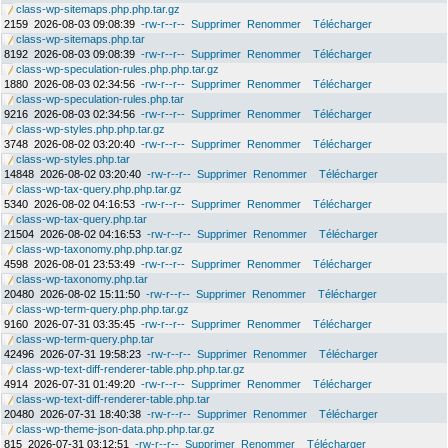
class-wp-sitemaps.php.php.tar.gz
2159
2026-08-03 09:08:39
-rw-r--r--
Supprimer
Renommer
Télécharger
class-wp-sitemaps.php.tar
8192
2026-08-03 09:08:39
-rw-r--r--
Supprimer
Renommer
Télécharger
class-wp-speculation-rules.php.php.tar.gz
1880
2026-08-03 02:34:56
-rw-r--r--
Supprimer
Renommer
Télécharger
class-wp-speculation-rules.php.tar
9216
2026-08-03 02:34:56
-rw-r--r--
Supprimer
Renommer
Télécharger
class-wp-styles.php.php.tar.gz
3748
2026-08-02 03:20:40
-rw-r--r--
Supprimer
Renommer
Télécharger
class-wp-styles.php.tar
14848
2026-08-02 03:20:40
-rw-r--r--
Supprimer
Renommer
Télécharger
class-wp-tax-query.php.php.tar.gz
5340
2026-08-02 04:16:53
-rw-r--r--
Supprimer
Renommer
Télécharger
class-wp-tax-query.php.tar
21504
2026-08-02 04:16:53
-rw-r--r--
Supprimer
Renommer
Télécharger
class-wp-taxonomy.php.php.tar.gz
4598
2026-08-01 23:53:49
-rw-r--r--
Supprimer
Renommer
Télécharger
class-wp-taxonomy.php.tar
20480
2026-08-02 15:11:50
-rw-r--r--
Supprimer
Renommer
Télécharger
class-wp-term-query.php.php.tar.gz
9160
2026-07-31 03:35:45
-rw-r--r--
Supprimer
Renommer
Télécharger
class-wp-term-query.php.tar
42496
2026-07-31 19:58:23
-rw-r--r--
Supprimer
Renommer
Télécharger
class-wp-text-diff-renderer-table.php.php.tar.gz
4914
2026-07-31 01:49:20
-rw-r--r--
Supprimer
Renommer
Télécharger
class-wp-text-diff-renderer-table.php.tar
20480
2026-07-31 18:40:38
-rw-r--r--
Supprimer
Renommer
Télécharger
class-wp-theme-json-data.php.php.tar.gz
815
2026-07-31 03:12:51
-rw-r--r--
Supprimer
Renommer
Télécharger