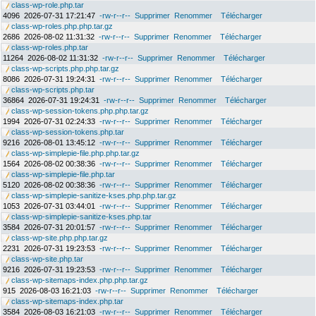
class-wp-role.php.tar
4096
2026-07-31 17:21:47
-rw-r--r--
Supprimer
Renommer
Télécharger
class-wp-roles.php.php.tar.gz
2686
2026-08-02 11:31:32
-rw-r--r--
Supprimer
Renommer
Télécharger
class-wp-roles.php.tar
11264
2026-08-02 11:31:32
-rw-r--r--
Supprimer
Renommer
Télécharger
class-wp-scripts.php.php.tar.gz
8086
2026-07-31 19:24:31
-rw-r--r--
Supprimer
Renommer
Télécharger
class-wp-scripts.php.tar
36864
2026-07-31 19:24:31
-rw-r--r--
Supprimer
Renommer
Télécharger
class-wp-session-tokens.php.php.tar.gz
1994
2026-07-31 02:24:33
-rw-r--r--
Supprimer
Renommer
Télécharger
class-wp-session-tokens.php.tar
9216
2026-08-01 13:45:12
-rw-r--r--
Supprimer
Renommer
Télécharger
class-wp-simplepie-file.php.php.tar.gz
1564
2026-08-02 00:38:36
-rw-r--r--
Supprimer
Renommer
Télécharger
class-wp-simplepie-file.php.tar
5120
2026-08-02 00:38:36
-rw-r--r--
Supprimer
Renommer
Télécharger
class-wp-simplepie-sanitize-kses.php.php.tar.gz
1053
2026-07-31 03:44:01
-rw-r--r--
Supprimer
Renommer
Télécharger
class-wp-simplepie-sanitize-kses.php.tar
3584
2026-07-31 20:01:57
-rw-r--r--
Supprimer
Renommer
Télécharger
class-wp-site.php.php.tar.gz
2231
2026-07-31 19:23:53
-rw-r--r--
Supprimer
Renommer
Télécharger
class-wp-site.php.tar
9216
2026-07-31 19:23:53
-rw-r--r--
Supprimer
Renommer
Télécharger
class-wp-sitemaps-index.php.php.tar.gz
915
2026-08-03 16:21:03
-rw-r--r--
Supprimer
Renommer
Télécharger
class-wp-sitemaps-index.php.tar
3584
2026-08-03 16:21:03
-rw-r--r--
Supprimer
Renommer
Télécharger