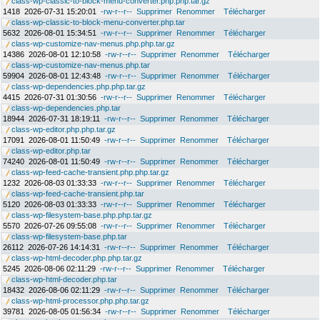
class-wp-classic-to-block-menu-converter.php.php.tar.gz
1418
2026-07-31 15:20:01
-rw-r--r--
Supprimer
Renommer
Télécharger
class-wp-classic-to-block-menu-converter.php.tar
5632
2026-08-01 15:34:51
-rw-r--r--
Supprimer
Renommer
Télécharger
class-wp-customize-nav-menus.php.php.tar.gz
14386
2026-08-01 12:10:58
-rw-r--r--
Supprimer
Renommer
Télécharger
class-wp-customize-nav-menus.php.tar
59904
2026-08-01 12:43:48
-rw-r--r--
Supprimer
Renommer
Télécharger
class-wp-dependencies.php.php.tar.gz
4415
2026-07-31 01:30:56
-rw-r--r--
Supprimer
Renommer
Télécharger
class-wp-dependencies.php.tar
18944
2026-07-31 18:19:11
-rw-r--r--
Supprimer
Renommer
Télécharger
class-wp-editor.php.php.tar.gz
17091
2026-08-01 11:50:49
-rw-r--r--
Supprimer
Renommer
Télécharger
class-wp-editor.php.tar
74240
2026-08-01 11:50:49
-rw-r--r--
Supprimer
Renommer
Télécharger
class-wp-feed-cache-transient.php.php.tar.gz
1232
2026-08-03 01:33:33
-rw-r--r--
Supprimer
Renommer
Télécharger
class-wp-feed-cache-transient.php.tar
5120
2026-08-03 01:33:33
-rw-r--r--
Supprimer
Renommer
Télécharger
class-wp-filesystem-base.php.php.tar.gz
5570
2026-07-26 09:55:08
-rw-r--r--
Supprimer
Renommer
Télécharger
class-wp-filesystem-base.php.tar
26112
2026-07-26 14:14:31
-rw-r--r--
Supprimer
Renommer
Télécharger
class-wp-html-decoder.php.php.tar.gz
5245
2026-08-06 02:11:29
-rw-r--r--
Supprimer
Renommer
Télécharger
class-wp-html-decoder.php.tar
18432
2026-08-06 02:11:29
-rw-r--r--
Supprimer
Renommer
Télécharger
class-wp-html-processor.php.php.tar.gz
39781
2026-08-05 01:56:34
-rw-r--r--
Supprimer
Renommer
Télécharger