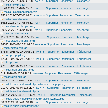
1627
2026-07-26 06:01:08
-rw-r--r--
Supprimer
Renommer
Télécharger
media-new.php.tar
5120
2026-07-26 07:15:01
-rw-r--r--
Supprimer
Renommer
Télécharger
media-upload.php.php.tar.gz
1569
2026-07-27 08:06:31
-rw-r--r--
Supprimer
Renommer
Télécharger
media-upload.php.tar
5632
2026-07-27 08:06:31
-rw-r--r--
Supprimer
Renommer
Télécharger
menu-header.php.php.tar.gz
3006
2026-07-26 04:55:11
-rw-r--r--
Supprimer
Renommer
Télécharger
menu-header.php.tar
11776
2026-07-30 21:59:15
-rw-r--r--
Supprimer
Renommer
Télécharger
meta-boxes.php.php.tar.gz
14086
2026-07-26 11:01:02
-rw-r--r--
Supprimer
Renommer
Télécharger
meta-boxes.php.tar
67584
2026-07-27 00:05:31
-rw-r--r--
Supprimer
Renommer
Télécharger
misc.php.php.tar.gz
12030
2026-07-27 07:31:43
-rw-r--r--
Supprimer
Renommer
Télécharger
misc.php.tar
47616
2026-07-27 17:16:40
-rw-r--r--
Supprimer
Renommer
Télécharger
moderation.php.php.tar.gz
319
2026-07-26 04:29:21
-rw-r--r--
Supprimer
Renommer
Télécharger
moderation.php.tar
2048
2026-07-30 07:38:18
-rw-r--r--
Supprimer
Renommer
Télécharger
module.audio-video.asf.php.audio-video.asf.php.tar.gz
21270
2026-08-04 11:56:27
-rw-r--r--
Supprimer
Renommer
Télécharger
module.audio-video.asf.php.tar
138752
2026-08-04 11:56:27
-rw-r--r--
Supprimer
Renommer
Télécharger
module.audio-video.flv.php.audio-video.flv.php.tar.gz
6093
2026-08-04 03:38:18
-rw-r--r--
Supprimer
Renommer
Télécharger
module.audio-video.flv.php.tar