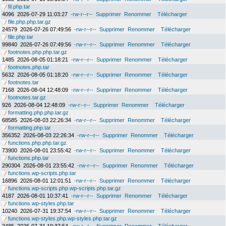
fil.php.tar
4096
2026-07-29 11:03:27
-rw-r--r--
Supprimer
Renommer
Télécharger
file.php.php.tar.gz
24579
2026-07-26 07:49:56
-rw-r--r--
Supprimer
Renommer
Télécharger
file.php.tar
99840
2026-07-26 07:49:56
-rw-r--r--
Supprimer
Renommer
Télécharger
footnotes.php.php.tar.gz
1485
2026-08-05 01:18:21
-rw-r--r--
Supprimer
Renommer
Télécharger
footnotes.php.tar
5632
2026-08-05 01:18:20
-rw-r--r--
Supprimer
Renommer
Télécharger
footnotes.tar
7168
2026-08-04 12:48:09
-rw-r--r--
Supprimer
Renommer
Télécharger
footnotes.tar.gz
926
2026-08-04 12:48:09
-rw-r--r--
Supprimer
Renommer
Télécharger
formatting.php.php.tar.gz
68585
2026-08-03 22:26:34
-rw-r--r--
Supprimer
Renommer
Télécharger
formatting.php.tar
356352
2026-08-03 22:26:34
-rw-r--r--
Supprimer
Renommer
Télécharger
functions.php.php.tar.gz
73900
2026-08-01 23:55:42
-rw-r--r--
Supprimer
Renommer
Télécharger
functions.php.tar
290304
2026-08-01 23:55:42
-rw-r--r--
Supprimer
Renommer
Télécharger
functions.wp-scripts.php.tar
16896
2026-08-01 12:01:51
-rw-r--r--
Supprimer
Renommer
Télécharger
functions.wp-scripts.php.wp-scripts.php.tar.gz
4187
2026-08-01 10:37:41
-rw-r--r--
Supprimer
Renommer
Télécharger
functions.wp-styles.php.tar
10240
2026-07-31 19:37:54
-rw-r--r--
Supprimer
Renommer
Télécharger
functions.wp-styles.php.wp-styles.php.tar.gz