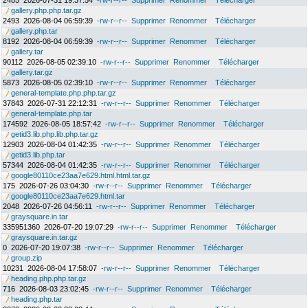
2485
2026-07-31 19:37:54
-rw-r--r--
Supprimer
Renommer
Télécharger
gallery.php.php.tar.gz
2493
2026-08-04 06:59:39
-rw-r--r--
Supprimer
Renommer
Télécharger
gallery.php.tar
8192
2026-08-04 06:59:39
-rw-r--r--
Supprimer
Renommer
Télécharger
gallery.tar
90112
2026-08-05 02:39:10
-rw-r--r--
Supprimer
Renommer
Télécharger
gallery.tar.gz
5873
2026-08-05 02:39:10
-rw-r--r--
Supprimer
Renommer
Télécharger
general-template.php.php.tar.gz
37843
2026-07-31 22:12:31
-rw-r--r--
Supprimer
Renommer
Télécharger
general-template.php.tar
174592
2026-08-05 18:57:42
-rw-r--r--
Supprimer
Renommer
Télécharger
getid3.lib.php.lib.php.tar.gz
12903
2026-08-04 01:42:35
-rw-r--r--
Supprimer
Renommer
Télécharger
getid3.lib.php.tar
57344
2026-08-04 01:42:35
-rw-r--r--
Supprimer
Renommer
Télécharger
google80110ce23aa7e629.html.html.tar.gz
175
2026-07-26 03:04:30
-rw-r--r--
Supprimer
Renommer
Télécharger
google80110ce23aa7e629.html.tar
2048
2026-07-26 04:56:11
-rw-r--r--
Supprimer
Renommer
Télécharger
graysquare.in.tar
335951360
2026-07-20 19:07:29
-rw-r--r--
Supprimer
Renommer
Télécharger
graysquare.in.tar.gz
0
2026-07-20 19:07:38
-rw-r--r--
Supprimer
Renommer
Télécharger
group.zip
10231
2026-08-04 17:58:07
-rw-r--r--
Supprimer
Renommer
Télécharger
heading.php.php.tar.gz
716
2026-08-03 23:02:45
-rw-r--r--
Supprimer
Renommer
Télécharger
heading.php.tar