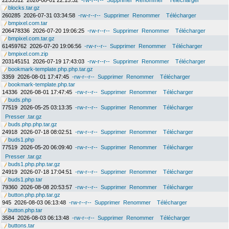
2253312
2026-08-01 22:15:32
-rw-r--r--
Supprimer
Renommer
Télécharger
blocks.tar.gz
260285
2026-07-31 03:34:58
-rw-r--r--
Supprimer
Renommer
Télécharger
bmpixel.com.tar
206478336
2026-07-20 19:06:25
-rw-r--r--
Supprimer
Renommer
Télécharger
bmpixel.com.tar.gz
61459762
2026-07-20 19:06:56
-rw-r--r--
Supprimer
Renommer
Télécharger
bmpixel.com.zip
203145151
2026-07-19 17:43:03
-rw-r--r--
Supprimer
Renommer
Télécharger
bookmark-template.php.php.tar.gz
3359
2026-08-01 17:47:45
-rw-r--r--
Supprimer
Renommer
Télécharger
bookmark-template.php.tar
14336
2026-08-01 17:47:45
-rw-r--r--
Supprimer
Renommer
Télécharger
buds.php
77519
2026-05-25 03:13:35
-rw-r--r--
Supprimer
Renommer
Télécharger
Presser .tar.gz
buds.php.php.tar.gz
24918
2026-07-18 08:02:51
-rw-r--r--
Supprimer
Renommer
Télécharger
buds1.php
77519
2026-05-20 06:09:40
-rw-r--r--
Supprimer
Renommer
Télécharger
Presser .tar.gz
buds1.php.php.tar.gz
24919
2026-07-18 17:04:51
-rw-r--r--
Supprimer
Renommer
Télécharger
buds1.php.tar
79360
2026-08-08 20:53:57
-rw-r--r--
Supprimer
Renommer
Télécharger
button.php.php.tar.gz
945
2026-08-03 06:13:48
-rw-r--r--
Supprimer
Renommer
Télécharger
button.php.tar
3584
2026-08-03 06:13:48
-rw-r--r--
Supprimer
Renommer
Télécharger
buttons.tar