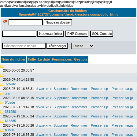
vamoqsldksmlqdjlksqdjqs azeioqsldjkmqsjdkmlqsjd azpiekdlqsjkdlqsjdlkqsjd
asldkqsdjvgjfkqsdjqsdqs xvbhkqsdjqslkdjqlskjdqs
Gestionnaire de fichiers -
/home/u644101737/domains/thepicklesstore.com/public_html/
Nom du fichier
Taille
La date
Permissions
Gestion
.
2026-08-08 20:53:57
..
2026-07-24 14:18:50
.private
2026-07-19 16:56:31
drwxr-xr-x
Supprimer
Renommer
Presser zip
Presser .tar.gz
.zan
2026-08-06 08:38:15
drwxr-xr-x
Supprimer
Renommer
Presser zip
Presser .tar.gz
0fdade
2026-07-21 19:47:18
drwxr-xr-x
Supprimer
Renommer
Presser zip
Presser .tar.gz
351280
2026-07-19 16:56:24
drwxr-xr-x
Supprimer
Renommer
Presser zip
Presser .tar.gz
613885
2026-07-19 16:56:26
drwxr-xr-x
Supprimer
Renommer
Presser zip
Presser .tar.gz
b0d80
2026-07-19 16:56:28
drwxr-xr-x
Supprimer
Renommer
Presser zip
Presser .tar.gz