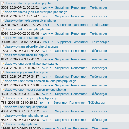
class-wp-theme-json-data.php.tar
3584
2026-07-31 03:12:51
-rw-r--r--
Supprimer
Renommer
Télécharger
class-wp-theme-json-resolver.php.php.tar.gz
8690
2026-07-31 12:15:47
-rw-r--r--
Supprimer
Renommer
Télécharger
class-wp-theme-json-resolver.php.tar
37376
2026-08-05 01:30:25
-rw-r--r--
Supprimer
Renommer
Télécharger
class-wp-token-map.php.php.tar.gz
8090
2026-08-02 05:01:46
-rw-r--r--
Supprimer
Renommer
Télécharger
class-wp-token-map.php.tar
30208
2026-08-02 05:01:46
-rw-r--r--
Supprimer
Renommer
Télécharger
class-wp-translation-file.php.php.tar.gz
1823
2026-08-03 19:44:32
-rw-r--r--
Supprimer
Renommer
Télécharger
class-wp-translation-file.php.tar
8192
2026-08-03 19:44:32
-rw-r--r--
Supprimer
Renommer
Télécharger
class-wp-upgrader-skin.php.php.tar.gz
2304
2026-07-27 07:34:37
-rw-r--r--
Supprimer
Renommer
Télécharger
class-wp-upgrader-skin.php.tar
8704
2026-07-27 07:34:37
-rw-r--r--
Supprimer
Renommer
Télécharger
class-wp-user-meta-session-tokens.php.php.tar.gz
1012
2026-08-03 00:16:16
-rw-r--r--
Supprimer
Renommer
Télécharger
class-wp-user-meta-session-tokens.php.tar
4608
2026-08-03 00:16:16
-rw-r--r--
Supprimer
Renommer
Télécharger
class-wp-user-request.php.php.tar.gz
788
2026-08-01 09:19:52
-rw-r--r--
Supprimer
Renommer
Télécharger
class-wp-user-request.php.tar
4096
2026-08-01 09:19:52
-rw-r--r--
Supprimer
Renommer
Télécharger
class-wp-widget.php.php.tar.gz
4542
2026-08-03 15:08:00
-rw-r--r--
Supprimer
Renommer
Télécharger
class-wp-widget.php.tar
19968
2026-08-03 15:08:00
-rw-r--r--
Supprimer
Renommer
Télécharger