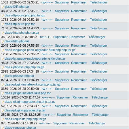
1302
2026-08-02 02:35:21
-rw-r--r--
Supprimer
Renommer
Télécharger
class-IXR.php.tar
4608
2026-08-02 02:35:21
-rw-r--r--
Supprimer
Renommer
Télécharger
class-ftp-pure.php.php.tar.gz
1763
2026-07-26 09:52:10
-rw-r--r--
Supprimer
Renommer
Télécharger
class-ftp-pure.php.tar
7168
2026-07-26 14:43:23
-rw-r--r--
Supprimer
Renommer
Télécharger
class-http.php.php.tar.gz
360
2026-08-02 02:48:23
-rw-r--r--
Supprimer
Renommer
Télécharger
class-http.php.tar
2048
2026-08-06 07:55:50
-rw-r--r--
Supprimer
Renommer
Télécharger
class-language-pack-upgrader-skin.php.php.tar.gz
1230
2026-07-27 22:36:52
-rw-r--r--
Supprimer
Renommer
Télécharger
class-language-pack-upgrader-skin.php.tar
4608
2026-07-27 22:36:52
-rw-r--r--
Supprimer
Renommer
Télécharger
class-phpass.php.php.tar.gz
2595
2026-08-03 17:34:19
-rw-r--r--
Supprimer
Renommer
Télécharger
class-phpass.php.tar
8704
2026-08-03 17:34:19
-rw-r--r--
Supprimer
Renommer
Télécharger
class-plugin-installer-skin.php.php.tar.gz
3339
2026-07-28 00:50:09
-rw-r--r--
Supprimer
Renommer
Télécharger
class-plugin-installer-skin.php.tar
13824
2026-07-28 11:47:57
-rw-r--r--
Supprimer
Renommer
Télécharger
class-plugin-upgrader.php.php.tar.gz
5207
2026-07-27 23:43:17
-rw-r--r--
Supprimer
Renommer
Télécharger
class-plugin-upgrader.php.tar
25088
2026-07-28 12:28:25
-rw-r--r--
Supprimer
Renommer
Télécharger
class-requests.php.php.tar.gz
976
2026-07-31 14:10:29
-rw-r--r--
Supprimer
Renommer
Télécharger
class-requests.php.tar