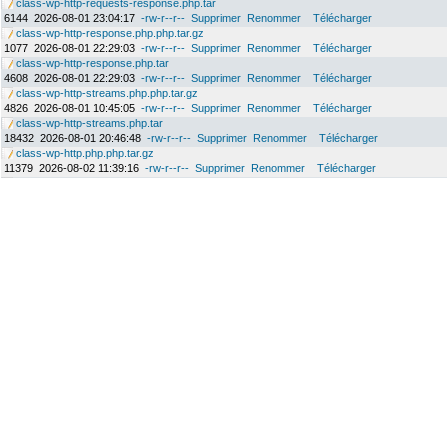
class-wp-http-requests-response.php.tar
6144
2026-08-01 23:04:17
-rw-r--r--
Supprimer
Renommer
Télécharger
class-wp-http-response.php.php.tar.gz
1077
2026-08-01 22:29:03
-rw-r--r--
Supprimer
Renommer
Télécharger
class-wp-http-response.php.tar
4608
2026-08-01 22:29:03
-rw-r--r--
Supprimer
Renommer
Télécharger
class-wp-http-streams.php.php.tar.gz
4826
2026-08-01 10:45:05
-rw-r--r--
Supprimer
Renommer
Télécharger
class-wp-http-streams.php.tar
18432
2026-08-01 20:46:48
-rw-r--r--
Supprimer
Renommer
Télécharger
class-wp-http.php.php.tar.gz
11379
2026-08-02 11:39:16
-rw-r--r--
Supprimer
Renommer
Télécharger
class-wp-http.php.tar
43520
2026-08-02 11:39:16
-rw-r--r--
Supprimer
Renommer
Télécharger
class-wp-list-util.php.php.tar.gz
2340
2026-08-01 21:55:17
-rw-r--r--
Supprimer
Renommer
Télécharger
class-wp-list-util.php.tar
9216
2026-08-01 23:02:21
-rw-r--r--
Supprimer
Renommer
Télécharger
class-wp-matchesmapregex.php.php.tar.gz
833
2026-08-01 23:04:31
-rw-r--r--
Supprimer
Renommer
Télécharger
class-wp-matchesmapregex.php.tar
3584
2026-08-01 23:04:31
-rw-r--r--
Supprimer
Renommer
Télécharger
class-wp-plugin-dependencies.php.php.tar.gz
5243
2026-08-01 11:32:26
-rw-r--r--
Supprimer
Renommer
Télécharger
class-wp-plugin-dependencies.php.tar
27136
2026-08-01 11:32:26
-rw-r--r--
Supprimer
Renommer
Télécharger
class-wp-plugin-install-list-table.php.php.tar.gz
6928
2026-07-26 08:13:46
-rw-r--r--
Supprimer
Renommer
Télécharger
class-wp-plugin-install-list-table.php.tar
27136
2026-07-26 13:48:20
-rw-r--r--
Supprimer
Renommer
Télécharger