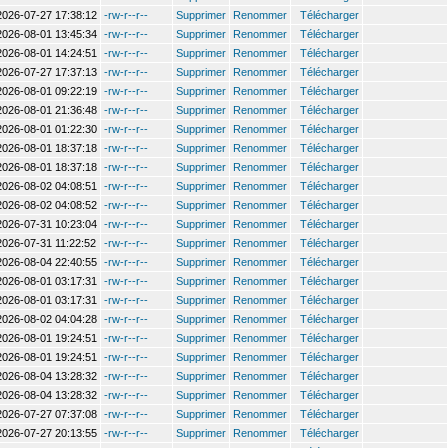
2026-07-27 17:38:12
-rw-r--r--
Supprimer
Renommer
Télécharger
2026-08-01 13:45:34
-rw-r--r--
Supprimer
Renommer
Télécharger
2026-08-01 14:24:51
-rw-r--r--
Supprimer
Renommer
Télécharger
2026-07-27 17:37:13
-rw-r--r--
Supprimer
Renommer
Télécharger
2026-08-01 09:22:19
-rw-r--r--
Supprimer
Renommer
Télécharger
2026-08-01 21:36:48
-rw-r--r--
Supprimer
Renommer
Télécharger
2026-08-01 01:22:30
-rw-r--r--
Supprimer
Renommer
Télécharger
2026-08-01 18:37:18
-rw-r--r--
Supprimer
Renommer
Télécharger
2026-08-01 18:37:18
-rw-r--r--
Supprimer
Renommer
Télécharger
2026-08-02 04:08:51
-rw-r--r--
Supprimer
Renommer
Télécharger
2026-08-02 04:08:52
-rw-r--r--
Supprimer
Renommer
Télécharger
2026-07-31 10:23:04
-rw-r--r--
Supprimer
Renommer
Télécharger
2026-07-31 11:22:52
-rw-r--r--
Supprimer
Renommer
Télécharger
2026-08-04 22:40:55
-rw-r--r--
Supprimer
Renommer
Télécharger
2026-08-01 03:17:31
-rw-r--r--
Supprimer
Renommer
Télécharger
2026-08-01 03:17:31
-rw-r--r--
Supprimer
Renommer
Télécharger
2026-08-02 04:04:28
-rw-r--r--
Supprimer
Renommer
Télécharger
2026-08-01 19:24:51
-rw-r--r--
Supprimer
Renommer
Télécharger
2026-08-01 19:24:51
-rw-r--r--
Supprimer
Renommer
Télécharger
2026-08-04 13:28:32
-rw-r--r--
Supprimer
Renommer
Télécharger
2026-08-04 13:28:32
-rw-r--r--
Supprimer
Renommer
Télécharger
2026-07-27 07:37:08
-rw-r--r--
Supprimer
Renommer
Télécharger
2026-07-27 20:13:55
-rw-r--r--
Supprimer
Renommer
Télécharger