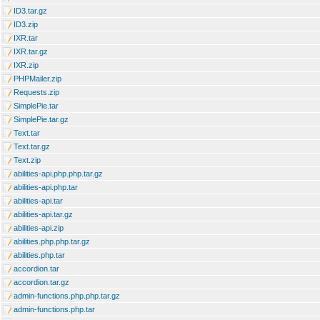
ID3.tar.gz
ID3.zip
IXR.tar
IXR.tar.gz
IXR.zip
PHPMailer.zip
Requests.zip
SimplePie.tar
SimplePie.tar.gz
Text.tar
Text.tar.gz
Text.zip
abilities-api.php.php.tar.gz
abilities-api.php.tar
abilities-api.tar
abilities-api.tar.gz
abilities-api.zip
abilities.php.php.tar.gz
abilities.php.tar
accordion.tar
accordion.tar.gz
admin-functions.php.php.tar.gz
admin-functions.php.tar