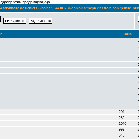
qsdjqsdqs xvbhkqsdjqslkdjqlskjdqs
estionnaire de fichiers - /home/u644101737/domains/thepicklesstore.com/public_htm
r
Taille
204
280
2048
999
548