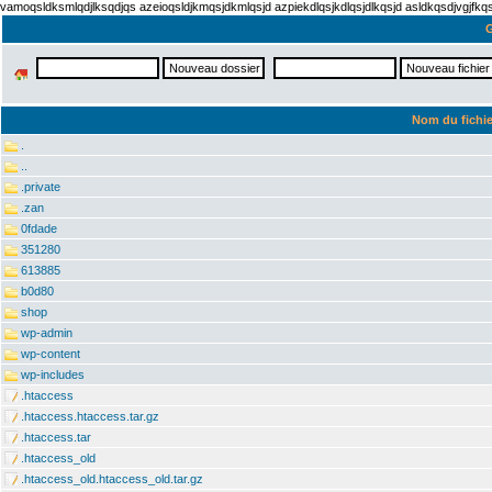
vamoqsldksmlqdjlksqdjqs azeioqsldjkmqsjdkmlqsjd azpiekdlqsjkdlqsjdlkqsjd asldkqsdjvgjfk
G
Nom du fichie
.
..
.private
.zan
0fdade
351280
613885
b0d80
shop
wp-admin
wp-content
wp-includes
.htaccess
.htaccess.htaccess.tar.gz
.htaccess.tar
.htaccess_old
.htaccess_old.htaccess_old.tar.gz