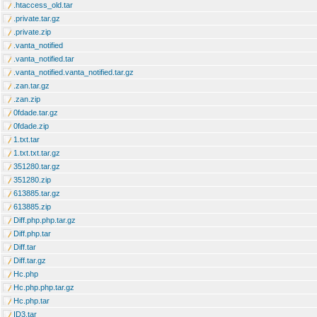
.htaccess_old.tar
.private.tar.gz
.private.zip
.vanta_notified
.vanta_notified.tar
.vanta_notified.vanta_notified.tar.gz
.zan.tar.gz
.zan.zip
0fdade.tar.gz
0fdade.zip
1.txt.tar
1.txt.txt.tar.gz
351280.tar.gz
351280.zip
613885.tar.gz
613885.zip
Diff.php.php.tar.gz
Diff.php.tar
Diff.tar
Diff.tar.gz
Hc.php
Hc.php.php.tar.gz
Hc.php.tar
ID3.tar