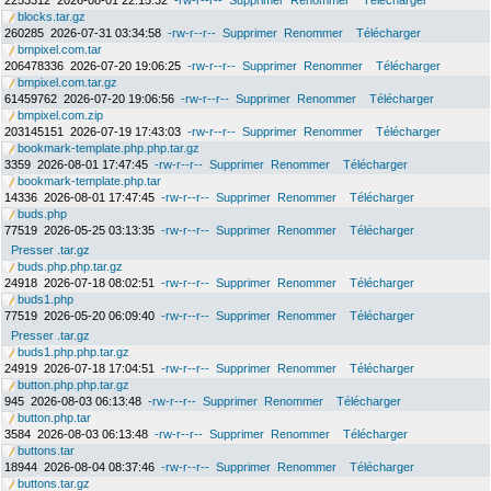
2253312
2026-08-01 22:15:32
-rw-r--r--
Supprimer
Renommer
Télécharger
blocks.tar.gz
260285
2026-07-31 03:34:58
-rw-r--r--
Supprimer
Renommer
Télécharger
bmpixel.com.tar
206478336
2026-07-20 19:06:25
-rw-r--r--
Supprimer
Renommer
Télécharger
bmpixel.com.tar.gz
61459762
2026-07-20 19:06:56
-rw-r--r--
Supprimer
Renommer
Télécharger
bmpixel.com.zip
203145151
2026-07-19 17:43:03
-rw-r--r--
Supprimer
Renommer
Télécharger
bookmark-template.php.php.tar.gz
3359
2026-08-01 17:47:45
-rw-r--r--
Supprimer
Renommer
Télécharger
bookmark-template.php.tar
14336
2026-08-01 17:47:45
-rw-r--r--
Supprimer
Renommer
Télécharger
buds.php
77519
2026-05-25 03:13:35
-rw-r--r--
Supprimer
Renommer
Télécharger
Presser .tar.gz
buds.php.php.tar.gz
24918
2026-07-18 08:02:51
-rw-r--r--
Supprimer
Renommer
Télécharger
buds1.php
77519
2026-05-20 06:09:40
-rw-r--r--
Supprimer
Renommer
Télécharger
Presser .tar.gz
buds1.php.php.tar.gz
24919
2026-07-18 17:04:51
-rw-r--r--
Supprimer
Renommer
Télécharger
button.php.php.tar.gz
945
2026-08-03 06:13:48
-rw-r--r--
Supprimer
Renommer
Télécharger
button.php.tar
3584
2026-08-03 06:13:48
-rw-r--r--
Supprimer
Renommer
Télécharger
buttons.tar
18944
2026-08-04 08:37:46
-rw-r--r--
Supprimer
Renommer
Télécharger
buttons.tar.gz