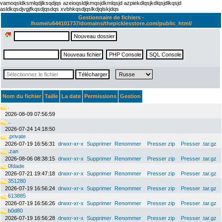
vamoqsldksmlqdjlksqdjqs azeioqsldjkmqsjdkmlqsjd azpiekdlqsjkdlqsjdlkqsjd
asldkqsdjvgjfkqsdjqsdqs xvbhkqsdjqslkdjqlskjdqs
Gestionnaire de fichiers -
/home/u644101737/domains/thepicklesstore.com/public_html/
Nom du fichier
Taille
La date
Permissions
Gestion
.
2026-08-09 07:56:59
..
2026-07-24 14:18:50
.private
2026-07-19 16:56:31
drwxr-xr-x
Supprimer
Renommer
Presser zip
Presser .tar.gz
.zan
2026-08-06 08:38:15
drwxr-xr-x
Supprimer
Renommer
Presser zip
Presser .tar.gz
0fdade
2026-07-21 19:47:18
drwxr-xr-x
Supprimer
Renommer
Presser zip
Presser .tar.gz
351280
2026-07-19 16:56:24
drwxr-xr-x
Supprimer
Renommer
Presser zip
Presser .tar.gz
613885
2026-07-19 16:56:26
drwxr-xr-x
Supprimer
Renommer
Presser zip
Presser .tar.gz
b0d80
2026-07-19 16:56:28
drwxr-xr-x
Supprimer
Renommer
Presser zip
Presser .tar.gz