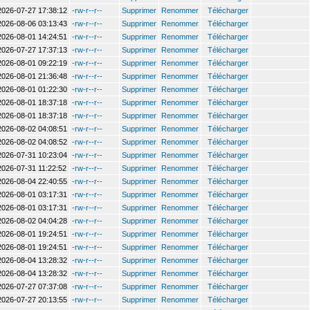
2026-07-27 17:38:12
-rw-r--r--
Supprimer
Renommer
Télécharger
2026-08-06 03:13:43
-rw-r--r--
Supprimer
Renommer
Télécharger
2026-08-01 14:24:51
-rw-r--r--
Supprimer
Renommer
Télécharger
2026-07-27 17:37:13
-rw-r--r--
Supprimer
Renommer
Télécharger
2026-08-01 09:22:19
-rw-r--r--
Supprimer
Renommer
Télécharger
2026-08-01 21:36:48
-rw-r--r--
Supprimer
Renommer
Télécharger
2026-08-01 01:22:30
-rw-r--r--
Supprimer
Renommer
Télécharger
2026-08-01 18:37:18
-rw-r--r--
Supprimer
Renommer
Télécharger
2026-08-01 18:37:18
-rw-r--r--
Supprimer
Renommer
Télécharger
2026-08-02 04:08:51
-rw-r--r--
Supprimer
Renommer
Télécharger
2026-08-02 04:08:52
-rw-r--r--
Supprimer
Renommer
Télécharger
2026-07-31 10:23:04
-rw-r--r--
Supprimer
Renommer
Télécharger
2026-07-31 11:22:52
-rw-r--r--
Supprimer
Renommer
Télécharger
2026-08-04 22:40:55
-rw-r--r--
Supprimer
Renommer
Télécharger
2026-08-01 03:17:31
-rw-r--r--
Supprimer
Renommer
Télécharger
2026-08-01 03:17:31
-rw-r--r--
Supprimer
Renommer
Télécharger
2026-08-02 04:04:28
-rw-r--r--
Supprimer
Renommer
Télécharger
2026-08-01 19:24:51
-rw-r--r--
Supprimer
Renommer
Télécharger
2026-08-01 19:24:51
-rw-r--r--
Supprimer
Renommer
Télécharger
2026-08-04 13:28:32
-rw-r--r--
Supprimer
Renommer
Télécharger
2026-08-04 13:28:32
-rw-r--r--
Supprimer
Renommer
Télécharger
2026-07-27 07:37:08
-rw-r--r--
Supprimer
Renommer
Télécharger
2026-07-27 20:13:55
-rw-r--r--
Supprimer
Renommer
Télécharger