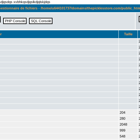
qsdjqsdqs xvbhkqsdjqslkdjqlskjdqs
estionnaire de fichiers - /home/u644101737/domains/thepicklesstore.com/public_htm
r
Taille
204
280
2048
999
548