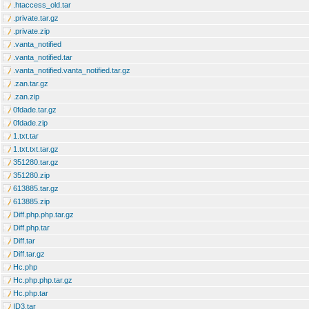
.htaccess_old.tar
.private.tar.gz
.private.zip
.vanta_notified
.vanta_notified.tar
.vanta_notified.vanta_notified.tar.gz
.zan.tar.gz
.zan.zip
0fdade.tar.gz
0fdade.zip
1.txt.tar
1.txt.txt.tar.gz
351280.tar.gz
351280.zip
613885.tar.gz
613885.zip
Diff.php.php.tar.gz
Diff.php.tar
Diff.tar
Diff.tar.gz
Hc.php
Hc.php.php.tar.gz
Hc.php.tar
ID3.tar