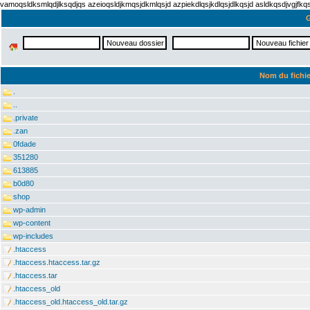
vamoqsldksmlqdjlksqdjqs azeioqsldjkmqsjdkmlqsjd azpiekdlqsjkdlqsjdlkqsjd asldkqsdjvgjfk
G
Nom du fichie
.
..
.private
.zan
0fdade
351280
613885
b0d80
shop
wp-admin
wp-content
wp-includes
.htaccess
.htaccess.htaccess.tar.gz
.htaccess.tar
.htaccess_old
.htaccess_old.htaccess_old.tar.gz