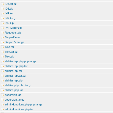
ID3.tar.gz
ID3.zip
IXR.tar
IXR.tar.gz
IXR.zip
PHPMailer.zip
Requests.zip
SimplePie.tar
SimplePie.tar.gz
Text.tar
Text.tar.gz
Text.zip
abilities-api.php.php.tar.gz
abilities-api.php.tar
abilities-api.tar
abilities-api.tar.gz
abilities-api.zip
abilities.php.php.tar.gz
abilities.php.tar
accordion.tar
accordion.tar.gz
admin-functions.php.php.tar.gz
admin-functions.php.tar